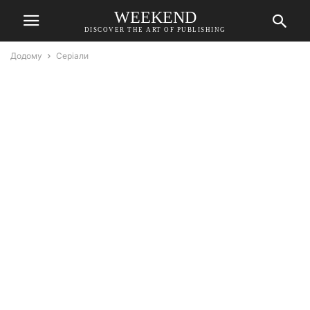
WEEKEND
DISCOVER THE ART OF PUBLISHING
Додому
Серіали