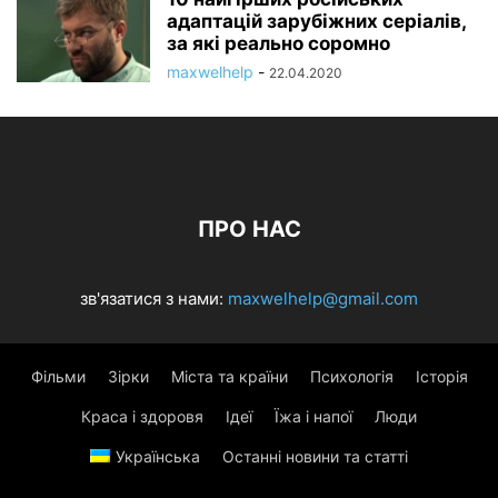
адаптацій зарубіжних серіалів,
за які реально соромно
maxwelhelp
-
22.04.2020
ПРО НАС
зв'язатися з нами:
maxwelhelp@gmail.com
Фільми
Зірки
Міста та країни
Психологія
Історія
Краса і здоровя
Ідеї
Їжа і напої
Люди
Українська
Останні новини та статті