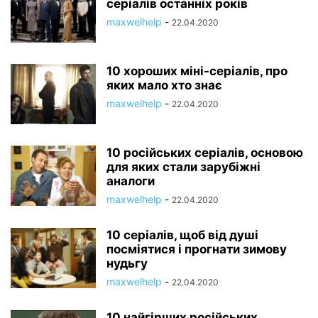
серіалів останніх років
maxwelhelp
-
22.04.2020
10 хороших міні-серіалів, про
яких мало хто знає
maxwelhelp
-
22.04.2020
10 російських серіалів, основою
для яких стали зарубіжні
аналоги
maxwelhelp
-
22.04.2020
10 серіалів, щоб від душі
посміятися і прогнати зимову
нудьгу
maxwelhelp
-
22.04.2020
10 найгірших російських