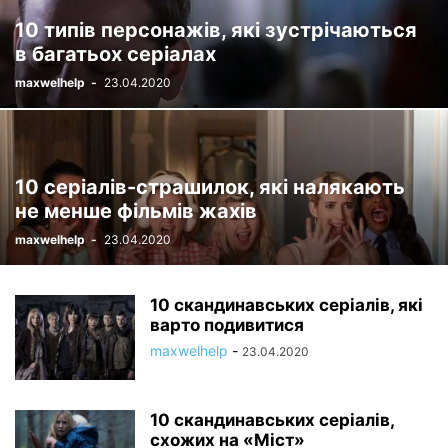
10 типів персонажів, які зустрічаються
в багатьох серіалах
maxwelhelp
-
23.04.2020
10 серіалів-страшилок, які налякають
не менше фільмів жахів
maxwelhelp
-
23.04.2020
10 скандинавських серіалів, які
варто подивитися
maxwelhelp
-
23.04.2020
10 скандинавських серіалів,
схожих на «Міст»