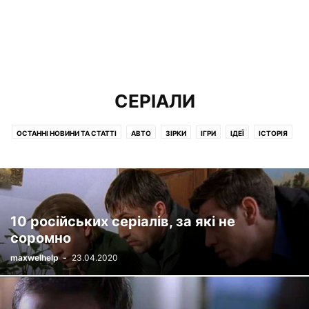
СЕРІАЛИ
ОСТАННІ НОВИНИ ТА СТАТТІ
АВТО
ЗІРКИ
ІГРИ
ІДЕЇ
ІСТОРІЯ
ЇЖА І НАПОЇ
КІНО
КНИГИ
КРАСА І ЗДОРОВЯ
ЛЮДИ
МІСТА ТА КРАЇНИ
МУЛЬТФІЛЬМИ
ОЗБРОННЯ
ОСВІТА
ПРИРОДА
ПСИХОЛОГІЯ
РІЗНЕ
СЕРІАЛИ
СПОРТСМЕНИ
СУСПІЛЬСТВО
ТВАРИНИ
ТОВАРИ
ФІЛЬМИ
ФІНАНСИ
10 російських серіалів, за які не
соромно
maxwelhelp
-
23.04.2020