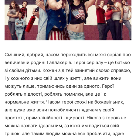
Смішний, добрий, часом переходить всі межі серіал про
величезній родині Галлахерів. Герої серіалу – це батько
зі своїми дітьми. Кожен з дітей зайнятий своєю справою,
і у кожного з них свій шлях у житті, але вижити вони
можуть лише, тримаючись один за одного. Герої
роблять підлості, роблять помилки, але це і є
нормальне життя. Часом герої схожі на божевільних,
але дуже вже вони полюбилися глядачам у своїй
простоті, прямолінійності і щирості. Нікого з героїв не
можна назвати ідеальним, за кожним водиться свій
грішок, але таким людям можна все пробачити, адже