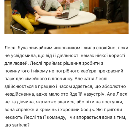
Леслі була звичайним чиновником і жила спокійно, поки
не усвідомила, що від її діяльності немає ніякої користі
для людей. Леслі приймає рішення зробити з
покинутого і нікому не потрібного кар’єра прекрасний
парк для сімейного відпочинку. Але затія Леслі
здійснюється з працею і часом здається, що абсолютно
нездійсненна, адже мало хто йде їй назустріч. Але Леслі
не та дівчина, яка може здатися, або піти на поступки,
вона справжній кремінь і хороший боєць. Які пригоди
чекають Леслі та її команду, і чи впорається вона з тим,
що затіяла?