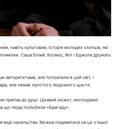
им, навіть культовим. Історія молодих хлопців, які
ї помилки. Саша Білий, Космос, Філ і Бджола дружать
и авторитетами, але потрапили в цей світ, і
влада, але немає простого людського щастя.
ьом припав до душі. Цікавий сюжет, несподівані
 за що люди полюбили «Бригаду».
аганді насильства. Можна подивитися на це з іншої