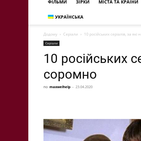
ФІЛЬМИ
ЗІРКИ
МІСТА ТА КРАЇНИ
УКРАЇНСЬКА
Додому
Серіали
10 російських серіалів, за які
Серіали
10 російських се
соромно
по
maxwelhelp
-
23.04.2020
Share