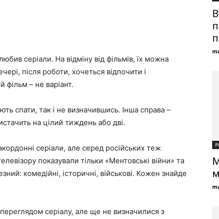
B
п
п
ma
юбив серіали. На відміну від фільмів, їх можна
чері, після роботи, хочеться відпочити і
 фільм – не варіант.
ють спати, так і не визначившись. Інша справа –
истачить на цілий тиждень або дві.
Р
кордонні серіали, але серед російських теж
М
телевізору показували тільки «Ментовські війни» та
м
езний: комедійні, історичні, військові. Кожен знайде
ma
переглядом серіалу, але ще не визначилися з