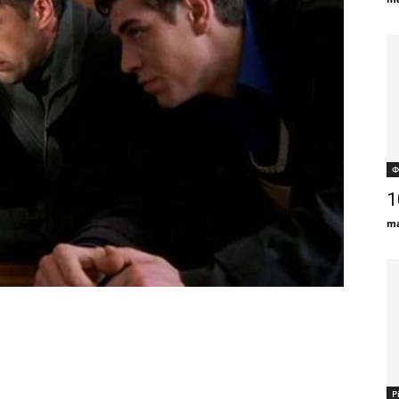
Ф
1
ma
Р