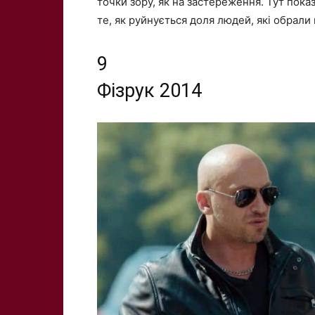
точки зору, як на застереження. Тут пока
те, як руйнується доля людей, які обрали
9
Фізрук
2014