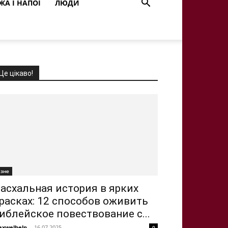
ЖА І НАПОЇ
ЛЮДИ
Це цікаво!
ізне
асхальная история в ярких
расках: 12 способов оживить
иблейское повествование с...
xwelhelp
-
16.07.2025
0