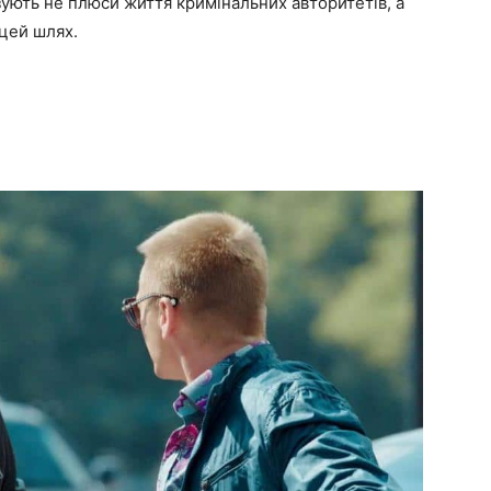
зують не плюси життя кримінальних авторитетів, а
 цей шлях.