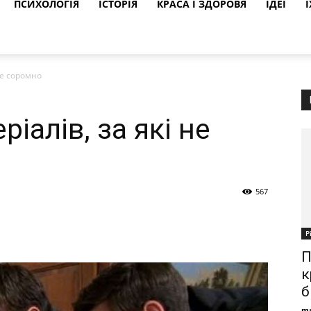
ПСИХОЛОГІЯ
ІСТОРІЯ
КРАСА І ЗДОРОВЯ
ІДЕЇ
Ї
 не соромно
ріалів, за які не
567
Р
П
к
б
ma