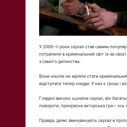
У 2000-ті роки серіал став самим популярн
потрапили в кримінальний світ із-за своє
з самого дитинства.
Вони ніколи не мріяли стати кримінальним
відступати тепер нікуди. У них є гроші і 
Глядачі високо оцінили серіал, він багат
повороти, прекрасна акторська гра – ось
Правда, деякі звинувачують серіал в проп