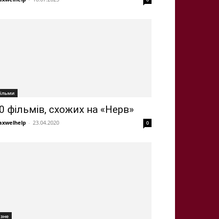
ільми
0 фільмів, схожих на «Нерв»
xwelhelp
-
23.04.2020
0
ізне