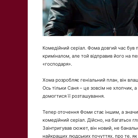
Комедійний серіал. Фома довгий час був 
криміналом, але той відправив його на пе
«господаря».
Хома розробляє геніальний план, він влаш
Ось тільки Саня – це зовсім не хлопчик, 
домогтися її розташування.
Тепер оточення Фоми стає іншим, а значи
комедійний серіал. Дійсно, на багатьох г
Заінтригував сюжет, він новий, не баналь
найкращих людських почуттях, про те, як