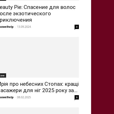
eauty Pie: Спасение для волос
осле экзотического
риключения
xwelhelp
-
13.09.2024
0
ізне
рія про небесних Стопах: кращі
асажери для ніг 2025 року за...
xwelhelp
-
08.02.2025
0