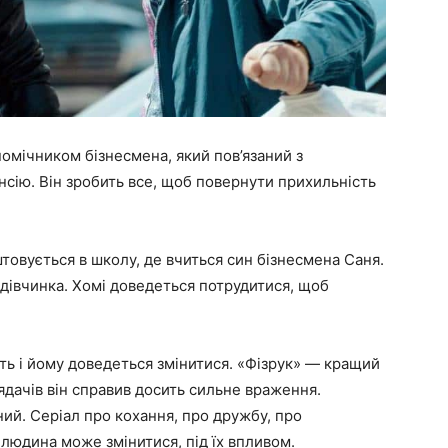
помічником бізнесмена, який пов’язаний з
нсію. Він зробить все, щоб повернути прихильність
товується в школу, де вчиться син бізнесмена Саня.
а дівчинка. Хомі доведеться потрудитися, щоб
ть і йому доведеться змінитися. «Фізрук» — кращий
лядачів він справив досить сильне враження.
ний. Серіал про кохання, про дружбу, про
 людина може змінитися, під їх впливом.