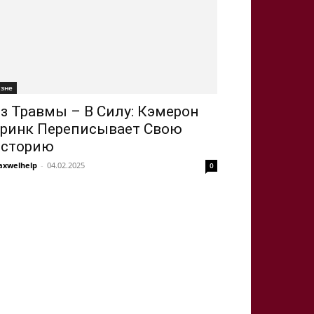
ізне
з Травмы – В Силу: Кэмерон
ринк Переписывает Свою
сторию
xwelhelp
-
04.02.2025
0