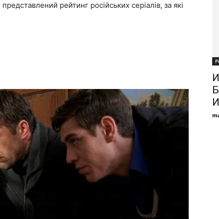
представлений рейтинг російських серіалів, за які
Р
И
Б
И
ma