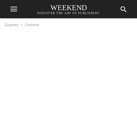
WEEKEND
DISCOVER THE ART OF PUBLISHING
Додому
Серіали