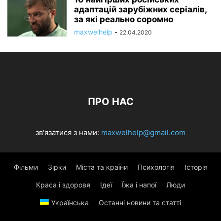
адаптацій зарубіжних серіалів,
за які реально соромно
maxwelhelp
-
22.04.2020
ПРО НАС
зв'язатися з нами:
maxwelhelp@gmail.com
Фільми
Зірки
Міста та країни
Психологія
Історія
Краса і здоровя
Ідеї
Їжа і напої
Люди
Українська
Останні новини та статті