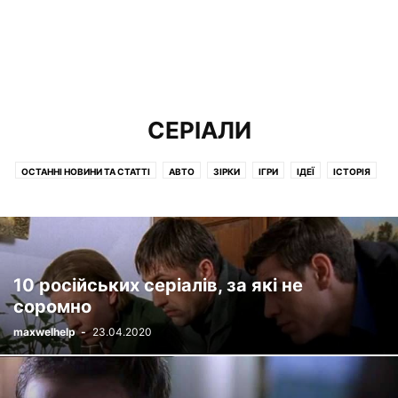
СЕРІАЛИ
ОСТАННІ НОВИНИ ТА СТАТТІ
АВТО
ЗІРКИ
ІГРИ
ІДЕЇ
ІСТОРІЯ
ЇЖА І НАПОЇ
КІНО
КНИГИ
КРАСА І ЗДОРОВЯ
ЛЮДИ
МІСТА ТА КРАЇНИ
МУЛЬТФІЛЬМИ
ОЗБРОННЯ
ОСВІТА
ПРИРОДА
ПСИХОЛОГІЯ
РІЗНЕ
СЕРІАЛИ
СПОРТСМЕНИ
СУСПІЛЬСТВО
ТВАРИНИ
ТОВАРИ
ФІЛЬМИ
ФІНАНСИ
10 російських серіалів, за які не
соромно
maxwelhelp
-
23.04.2020