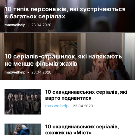
10 типів персонажів, які зустрічаються
в багатьох серіалах
maxwelhelp
-
23.04.2020
10 серіалів-страшилок, які налякають
не менше фільмів жахів
maxwelhelp
-
23.04.2020
10 скандинавських серіалів, які
варто подивитися
maxwelhelp
-
23.04.2020
10 скандинавських серіалів,
схожих на «Міст»