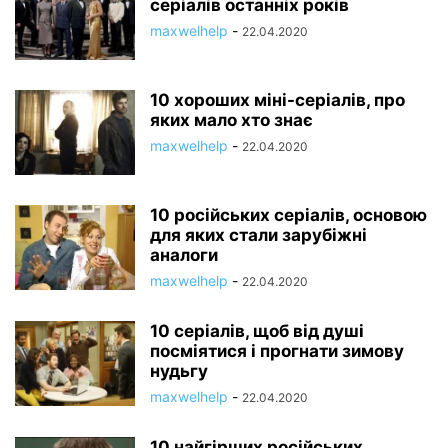
серіалів останніх років
maxwelhelp
-
22.04.2020
10 хороших міні-серіалів, про
яких мало хто знає
maxwelhelp
-
22.04.2020
10 російських серіалів, основою
для яких стали зарубіжні
аналоги
maxwelhelp
-
22.04.2020
10 серіалів, щоб від душі
посміятися і прогнати зимову
нудьгу
maxwelhelp
-
22.04.2020
10 найгірших російських