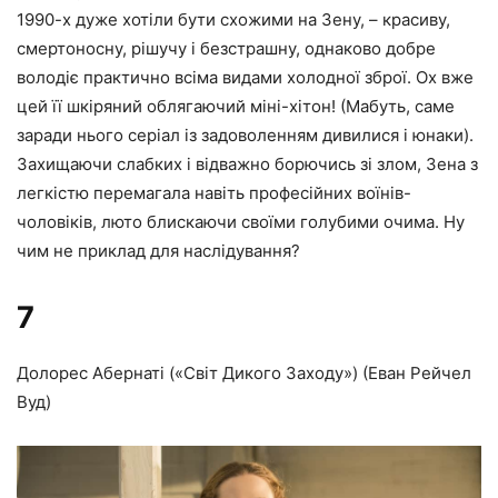
1990-х дуже хотіли бути схожими на Зену, – красиву,
смертоносну, рішучу і безстрашну, однаково добре
володіє практично всіма видами холодної зброї. Ох вже
цей її шкіряний облягаючий міні-хітон! (Мабуть, саме
заради нього серіал із задоволенням дивилися і юнаки).
Захищаючи слабких і відважно борючись зі злом, Зена з
легкістю перемагала навіть професійних воїнів-
чоловіків, люто блискаючи своїми голубими очима. Ну
чим не приклад для наслідування?
7
Долорес Абернаті («Світ Дикого Заходу») (Еван Рейчел
Вуд)