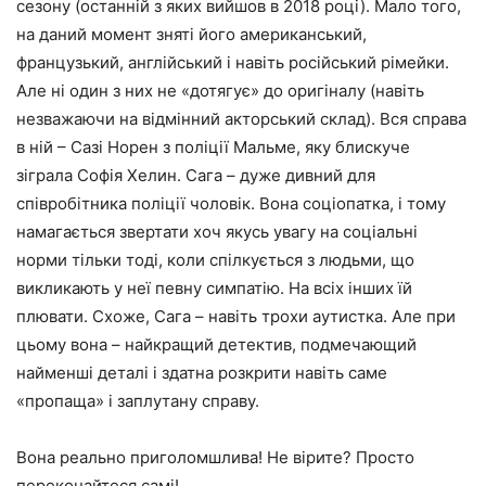
сезону (останній з яких вийшов в 2018 році). Мало того,
на даний момент зняті його американський,
французький, англійський і навіть російський рімейки.
Але ні один з них не «дотягує» до оригіналу (навіть
незважаючи на відмінний акторський склад). Вся справа
в ній – Сазі Норен з поліції Мальме, яку блискуче
зіграла Софія Хелин. Сага – дуже дивний для
співробітника поліції чоловік. Вона соціопатка, і тому
намагається звертати хоч якусь увагу на соціальні
норми тільки тоді, коли спілкується з людьми, що
викликають у неї певну симпатію. На всіх інших їй
плювати. Схоже, Сага – навіть трохи аутистка. Але при
цьому вона – найкращий детектив, подмечающий
найменші деталі і здатна розкрити навіть саме
«пропаща» і заплутану справу.
Вона реально приголомшлива! Не вірите? Просто
переконайтеся самі!