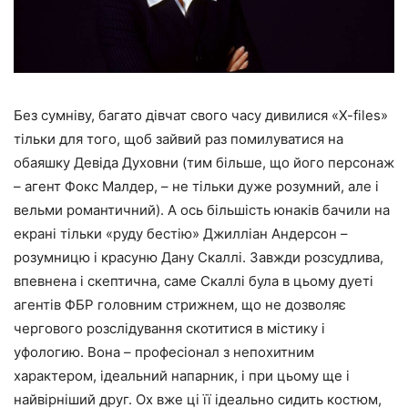
Без сумніву, багато дівчат свого часу дивилися «X-files»
тільки для того, щоб зайвий раз помилуватися на
обаяшку Девіда Духовни (тим більше, що його персонаж
– агент Фокс Малдер, – не тільки дуже розумний, але і
вельми романтичний). А ось більшість юнаків бачили на
екрані тільки «руду бестію» Джилліан Андерсон –
розумницю і красуню Дану Скаллі. Завжди розсудлива,
впевнена і скептична, саме Скаллі була в цьому дуеті
агентів ФБР головним стрижнем, що не дозволяє
чергового розслідування скотитися в містику і
уфологию. Вона – професіонал з непохитним
характером, ідеальний напарник, і при цьому ще і
найвірніший друг. Ох вже ці її ідеально сидить костюм,