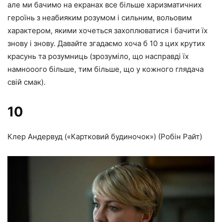
але ми бачимо на екранах все більше харизматичних
героїнь з неабияким розумом і сильним, вольовим
характером, якими хочеться захоплюватися і бачити їх
знову і знову. Давайте згадаємо хоча б 10 з цих крутих
красунь та розумниць (зрозуміло, що насправді їх
намнооого більше, тим більше, що у кожного глядача
свій смак).
10
Клер Андервуд («Картковий будиночок») (Робін Райт)