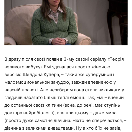
Відразу після своєї появи в 3-му сезоні серіалу «Теорія
великого вибуху» Емі здавалася просто жіночою
версією Шелдона Купера, – такий же суперумной і
малоэмоциональной занудою, завжди впевненою у
власній правоті. Але незабаром вона стала викликати у
глядачів набагато більш теплі емоції. Так, Емі – вчений
до останньої своєї клітини (вона, до речі, має ступінь
доктора нейробіології), але при цьому – дуже мила
(просто дуже самотня дівчина. Ніхто не сперечається, –
дівчина з великими дивацтвами. Ну а хто б їх не завів,