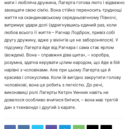
мати і любляча дружина, Лагерта готова люто і відважно
захищати свою сім’ю. Вона стійко переносить труднощі
життя на скандинавському середньовічному Півночі,
витримує удари долі (здригнувшись єдиний раз, коли
любов всього її життя – Рагнар Лодброк, привіз собі
другу дружину, адже у вікінгів це не заборонялося). У
підсумку Лагерта йде від Рагнара і сама стає ярлом
(вождем). Вона – справжня діва щита», – хоробра,
розумна, здатна керувати цілим народом, що йде в бій
нарівні з чоловіками. Але при цьому Лагерта ще й
красива і спокуслива. Коли їй вигідно закрутити голову
чоловікові, вона це робить з легкістю. До речі,
виконавиці ролі Лагерты Кетрін Уинник навіть не
довелося особливо вчитися битися, – вона має третій
дан з тхеквондо і другий з карате.