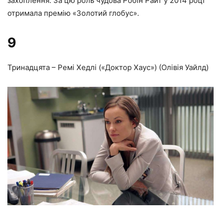
захоплення. За цю роль чудова Робін Райт у 2014 році
отримала премію «Золотий глобус».
9
Тринадцята – Ремі Хедлі («Доктор Хаус») (Олівія Уайлд)