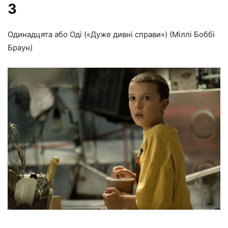
3
Одинадцята або Оді («Дуже дивні справи») (Міллі Боббі
Браун)