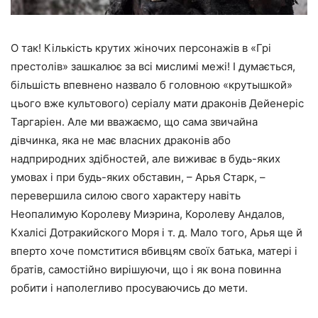
О так! Кількість крутих жіночих персонажів в «Грі
престолів» зашкалює за всі мислимі межі! І думається,
більшість впевнено назвало б головною «крутышкой»
цього вже культового) серіалу мати драконів Дейенеріс
Таргаріен. Але ми вважаємо, що сама звичайна
дівчинка, яка не має власних драконів або
надприродних здібностей, але виживає в будь-яких
умовах і при будь-яких обставин, – Арья Старк, –
перевершила силою свого характеру навіть
Неопалимую Королеву Миэрина, Королеву Андалов,
Кхалісі Дотракийского Моря і т. д. Мало того, Арья ще й
вперто хоче помститися вбивцям своїх батька, матері і
братів, самостійно вирішуючи, що і як вона повинна
робити і наполегливо просуваючись до мети.