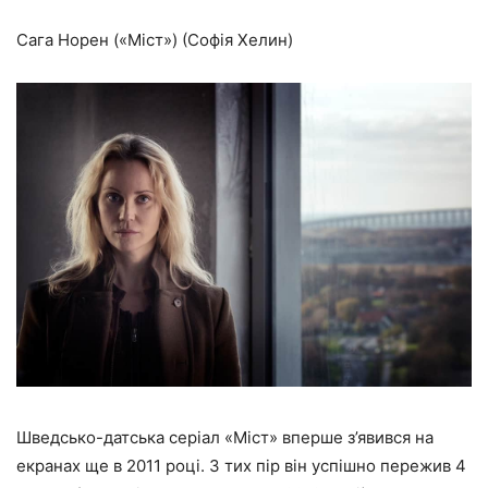
Сага Норен («Міст») (Софія Хелин)
Шведсько-датська серіал «Міст» вперше з’явився на
екранах ще в 2011 році. З тих пір він успішно пережив 4