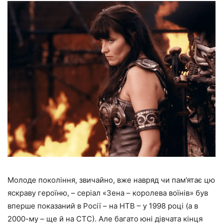
Молоде покоління, звичайно, вже навряд чи пам’ятає цю
яскраву героїню, – серіал «Зена – королева воїнів» був
вперше показаний в Росії – на НТВ – у 1998 році (а в
2000-му – ще й на СТС). Але багато юні дівчата кінця