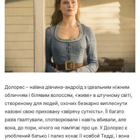
Долорес – наївна дівчина-андроїд з ідеальним ніжним
обличчям і білявим волоссям, «живе» в штучному світі,
створеному для людей, охочих безкарно виплеснути
назовні свою приховану «звірячу сутність». Її багато
разів ґвалтували, спотворювали і навіть вбивали, але
вона, до пори, нічого не пам’ятає про це. У Долорес є
улюблений батько і палко кохає її ковбой Тедді, і вона