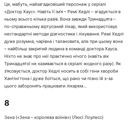
Це, мабуть, найзагадковіший персонаж у серіалі
«Доктор Хаус». Навіть її ім’я – Ремі Хедлі – згадується в
ньому всього кілька разів. Вона завжди Тринадцята –
по-справжньому віртуозний лікар, який використовує
нестандартні методи діагностики і лікування. Ремі Хедлі
дуже розумна, чарівна і талановита, але при цьому вона
– найбільш закритий людина в команді доктора Хауса.
Ніхто не знає про неї практично нічого (навіть вік
Тринадцятої не називається в серіалі жодного разу). Як
з’ясовується, доктор Хедлі носить в собі гени хвороби
Хантінгтона і дуже боїться, що рано чи пізно їй з-за
цього заборонять працювати лікарем…
8
Зена («Зена – королева воїнів») (Люсі Лоулесс)