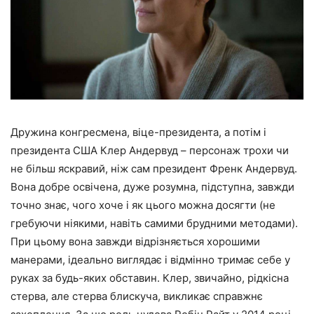
Дружина конгресмена, віце-президента, а потім і
президента США Клер Андервуд – персонаж трохи чи
не більш яскравий, ніж сам президент Френк Андервуд.
Вона добре освічена, дуже розумна, підступна, завжди
точно знає, чого хоче і як цього можна досягти (не
гребуючи ніякими, навіть самими брудними методами).
При цьому вона завжди відрізняється хорошими
манерами, ідеально виглядає і відмінно тримає себе у
руках за будь-яких обставин. Клер, звичайно, рідкісна
стерва, але стерва блискуча, викликає справжнє