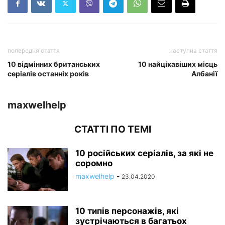
попередня стаття
наступна стаття
10 відмінних британських
10 найцікавіших місць
серіалів останніх років
Албанії
maxwelhelp
СТАТТІ ПО ТЕМІ
10 російських серіалів, за які не
соромно
maxwelhelp
-
23.04.2020
10 типів персонажів, які
зустрічаються в багатьох