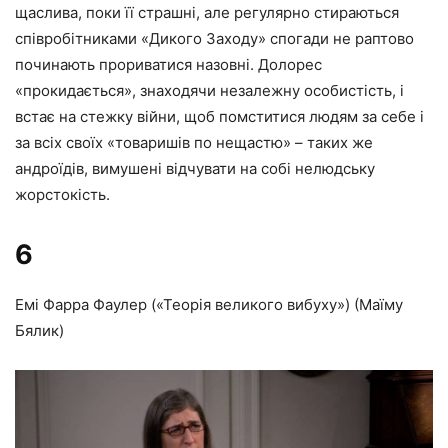
щаслива, поки її страшні, але регулярно стираються
співробітниками «Дикого Заходу» спогади не раптово
починають прориватися назовні. Долорес
«прокидається», знаходячи незалежну особистість, і
встає на стежку війни, щоб помститися людям за себе і
за всіх своїх «товаришів по нещастю» – таких же
андроїдів, вимушені відчувати на собі нелюдську
жорстокість.
6
Емі Фарра Фаулер («Теорія великого вибуху») (Маїму
Бялик)