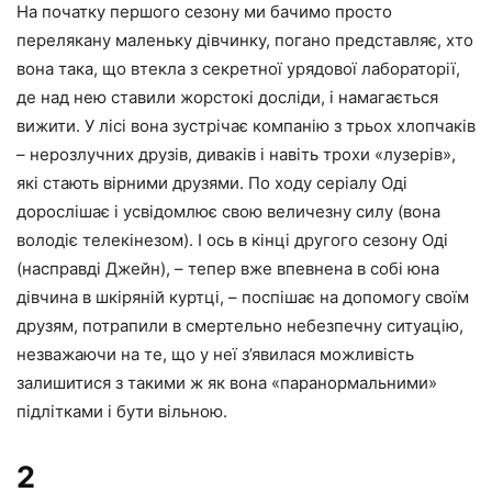
На початку першого сезону ми бачимо просто
перелякану маленьку дівчинку, погано представляє, хто
вона така, що втекла з секретної урядової лабораторії,
де над нею ставили жорстокі досліди, і намагається
вижити. У лісі вона зустрічає компанію з трьох хлопчаків
– нерозлучних друзів, диваків і навіть трохи «лузерів»,
які стають вірними друзями. По ходу серіалу Оді
дорослішає і усвідомлює свою величезну силу (вона
володіє телекінезом). І ось в кінці другого сезону Оді
(насправді Джейн), – тепер вже впевнена в собі юна
дівчина в шкіряній куртці, – поспішає на допомогу своїм
друзям, потрапили в смертельно небезпечну ситуацію,
незважаючи на те, що у неї з’явилася можливість
залишитися з такими ж як вона «паранормальними»
підлітками і бути вільною.
2