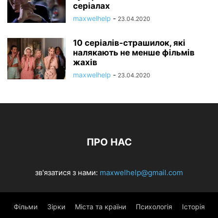
серіалах
maxwelhelp
-
23.04.2020
10 серіалів-страшилок, які
налякають не менше фільмів
жахів
maxwelhelp
-
23.04.2020
ПРО НАС
зв'язатися з нами:
maxwelhelp@gmail.com
Фільми
Зірки
Міста та країни
Психологія
Історія