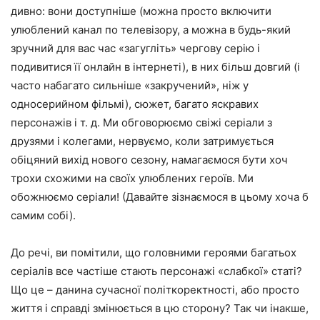
дивно: вони доступніше (можна просто включити
улюблений канал по телевізору, а можна в будь-який
зручний для вас час «загугліть» чергову серію і
подивитися її онлайн в інтернеті), в них більш довгий (і
часто набагато сильніше «закручений», ніж у
односерийном фільмі), сюжет, багато яскравих
персонажів і т. д. Ми обговорюємо свіжі серіали з
друзями і колегами, нервуємо, коли затримується
обіцяний вихід нового сезону, намагаємося бути хоч
трохи схожими на своїх улюблених героїв. Ми
обожнюємо серіали! (Давайте зізнаємося в цьому хоча б
самим собі).
До речі, ви помітили, що головними героями багатьох
серіалів все частіше стають персонажі «слабкої» статі?
Що це – данина сучасної політкоректності, або просто
життя і справді змінюється в цю сторону? Так чи інакше,