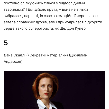
постійно спілкуючись тільки з піддослідними
тваринами? І Емі дійсно крута, – вона не тільки
вибралася, нарешті, із своєю «емоційної черепашки» і
завела справжніх друзів, але і примудрилася підкорити
серце такого суперэгоиста, як Шелдон Купер.
5
Дана Скаллі («Секретні матеріали») (Джилліан
Андерсон)