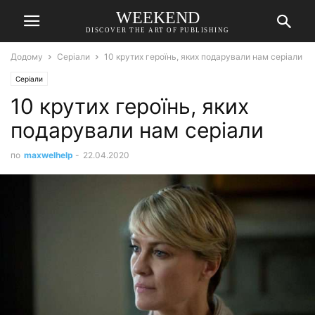
WEEKEND
DISCOVER THE ART OF PUBLISHING
Додому
Серіали
10 крутих героїнь, яких подарували нам серіали
Серіали
10 крутих героїнь, яких
подарували нам серіали
по
maxwelhelp
-
22.04.2020