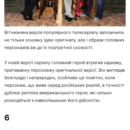
Вітчизняна версія популярного телесеріалу запозичила
не тільки основну ідею оригіналу, але і образи головних
персонажів аж до їх портретної схожості.
У новій версії серіалу головний герой втратив харизму,
притаманну персонажу оригінальної версії. Він виглядає
безглуздо і неприродно, особливо це помітно, коли
персонаж, що живе серед російських реалій, в точності
дублює репліки американського героя, які сильно
розходяться з навколишньою його дійсністю.
6