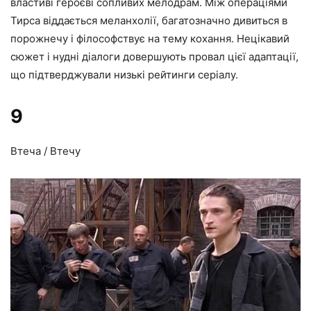
властиві героєві сопливих мелодрам. Між операціями
Тирса віддається меланхолії, багатозначно дивиться в
порожнечу і філософствує на тему кохання. Нецікавий
сюжет і нудні діалоги довершують провал цієї адаптації,
що підтверджували низькі рейтинги серіалу.
9
Втеча / Втечу