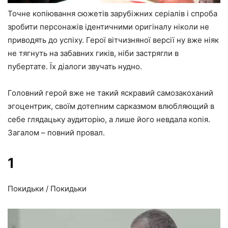
Точне копіювання сюжетів зарубіжних серіалів і спроба
зробити персонажів ідентичними оригіналу ніколи не
приводять до успіху. Герої вітчизняної версії ну вже ніяк
не тягнуть на забавних гиків, ніби застрягли в
пубертате. Їх діалоги звучать нудно.
Головний герой вже не такий яскравий самозакоханий
эгоцентрик, своїм дотепним сарказмом влюбляющий в
себе глядацьку аудиторію, а лише його невдала копія.
Загалом – повний провал.
1
Покидьки / Покидьки