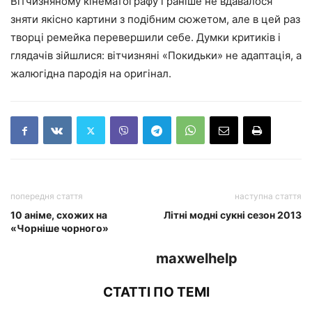
Вітчизняному кінематографу і раніше не вдавалося
зняти якісно картини з подібним сюжетом, але в цей раз
творці ремейка перевершили себе. Думки критиків і
глядачів зійшлися: вітчизняні «Покидьки» не адаптація, а
жалюгідна пародія на оригінал.
попередня стаття
наступна стаття
10 аніме, схожих на
Літні модні сукні сезон 2013
«Чорніше чорного»
maxwelhelp
СТАТТІ ПО ТЕМІ