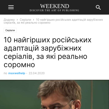
WEEKEND
DISCOVER THE ART OF PUBLISHING
Додому
Серіали
10 найгірших російських адаптацій зарубіжних
серіалів, за які реально соромно
Серіали
10 найгірших російських
адаптацій зарубіжних
серіалів, за які реально
соромно
по
maxwelhelp
-
22.04.2020