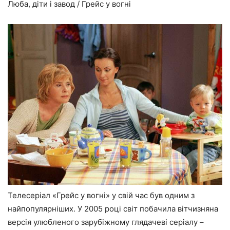
Люба, діти і завод / Грейс у вогні
Телесеріал «Грейс у вогні» у свій час був одним з
найпопулярніших. У 2005 році світ побачила вітчизняна
версія улюбленого зарубіжному глядачеві серіалу –