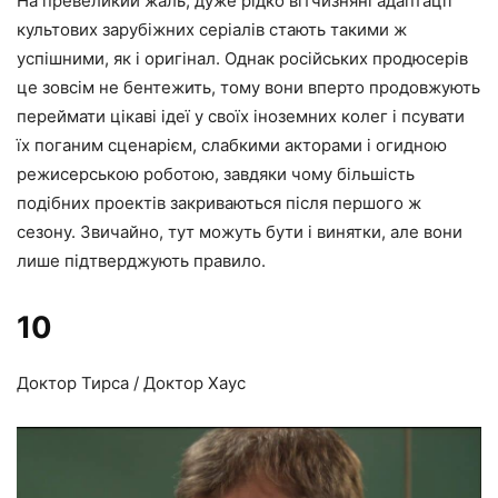
На превеликий жаль, дуже рідко вітчизняні адаптації
культових зарубіжних серіалів стають такими ж
успішними, як і оригінал. Однак російських продюсерів
це зовсім не бентежить, тому вони вперто продовжують
переймати цікаві ідеї у своїх іноземних колег і псувати
їх поганим сценарієм, слабкими акторами і огидною
режисерською роботою, завдяки чому більшість
подібних проектів закриваються після першого ж
сезону. Звичайно, тут можуть бути і винятки, але вони
лише підтверджують правило.
10
Доктор Тирса / Доктор Хаус