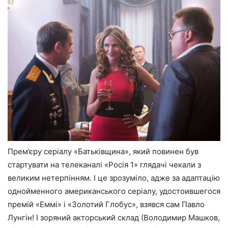
Прем’єру серіалу «Батьківщина», який повинен був
стартувати на телеканалі «Росія 1» глядачі чекали з
великим нетерпінням. І це зрозуміло, адже за адаптацію
однойменного американського серіалу, удостоившегося
премій «Еммі» і «Золотий Глобус», взявся сам Павло
Лунгін! І зоряний акторський склад (Володимир Машков,