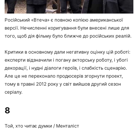
Російський «Втеча» є повною копією американської
версії. Нечисленні коригування були внесені лише для
того, щоб дія фільму було ближче до російських реалій.
Критики в основному дали негативну оцінку цій роботі:
експерти відзначили і погану акторську роботу, і убогі
декорації, і нудні діалоги героїв, і слабкість сценарію.
Але це не переконало продюсерів згорнути проект,
тому в травні 2012 року у світ вийшов другий сезон
серіалу.
8
Той, хто читає думки / Менталіст