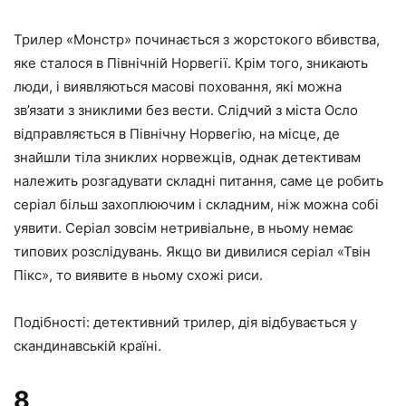
Трилер «Монстр» починається з жорстокого вбивства,
яке сталося в Північній Норвегії. Крім того, зникають
люди, і виявляються масові поховання, які можна
зв’язати з зниклими без вести. Слідчий з міста Осло
відправляється в Північну Норвегію, на місце, де
знайшли тіла зниклих норвежців, однак детективам
належить розгадувати складні питання, саме це робить
серіал більш захоплюючим і складним, ніж можна собі
уявити. Серіал зовсім нетривіальне, в ньому немає
типових розслідувань. Якщо ви дивилися серіал «Твін
Пікс», то виявите в ньому схожі риси.
Подібності: детективний трилер, дія відбувається у
скандинавській країні.
8