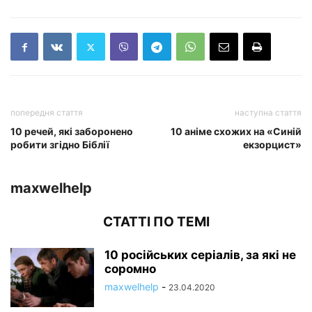
попередня стаття
наступна стаття
10 речей, які заборонено
10 аніме схожих на «Синій
робити згідно Біблії
екзорцист»
maxwelhelp
СТАТТІ ПО ТЕМІ
10 російських серіалів, за які не
соромно
maxwelhelp
-
23.04.2020