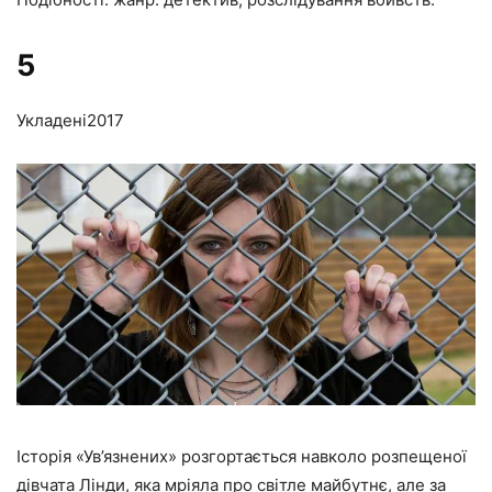
5
Укладені
2017
Історія «Ув’язнених» розгортається навколо розпещеної
дівчата Лінди, яка мріяла про світле майбутнє, але за