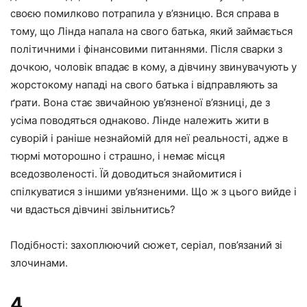
своєю помилково потрапила у в’язницю. Вся справа в
тому, що Лінда напала на свого батька, який займається
політичними і фінансовими питаннями. Після сварки з
дочкою, чоловік впадає в кому, а дівчину звинувачують у
жорстокому нападі на свого батька і відправляють за
ґрати. Вона стає звичайною ув’язненої в’язниці, де з
усіма поводяться однаково. Лінде належить жити в
суворій і раніше незнайомій для неї реальності, адже в
тюрмі моторошно і страшно, і немає місця
вседозволеності. Їй доводиться знайомитися і
спілкуватися з іншими ув’язненими. Що ж з цього вийде і
чи вдасться дівчині звільнитись?
Подібності: захоплюючий сюжет, серіал, пов’язаний зі
злочинами.
4