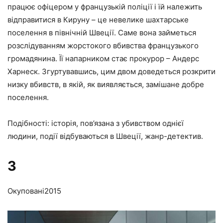
працює офіцером у французькій поліції і їй належить
відправитися в Кируну – це невелике шахтарське
поселення в північній Швеції. Саме вона займеться
розслідуванням жорстокого вбивства французького
громадянина. Її напарником стає прокурор – Андерс
Харнеск. Згуртувавшись, цим двом доведеться розкрити
низку вбивств, в якій, як виявляється, замішане добре
поселення.
Подібності: історія, пов’язана з убивством однієї
людини, події відбуваються в Швеції, жанр-детектив.
3
Окуповані
2015