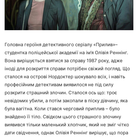
Головна героїня детективного серіалу «Прилив»–
студентка поліцейської академії на ім’я Олівія Реннінг.
Вона вирішується взятися за справу 1987 року, адже
іноді для розкриття справи потрібен свіжий погляд. Що
сталося на острові Нордоктер шокувало всіх, і навіть
професійним детективам виявилося не під силу
розкрити страшний злочин. Сталося ось що: троє
невідомих убили, а потім закопали в піску дівчину, яка
була вагітна. Коли стався черговий приплив – було
знайдено її тіло. Свідком цього страшного злочину
виявився тільки маленький хлопчик, який не зміг чітко
дати свідчення, однак Олівія Реннінг вирішує, що пора