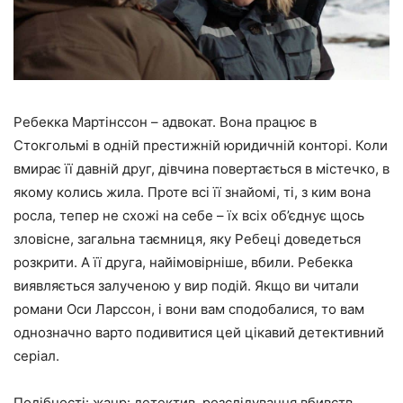
Ребекка Мартінссон – адвокат. Вона працює в
Стокгольмі в одній престижній юридичній конторі. Коли
вмирає її давній друг, дівчина повертається в містечко, в
якому колись жила. Проте всі її знайомі, ті, з ким вона
росла, тепер не схожі на себе – їх всіх об’єднує щось
зловісне, загальна таємниця, яку Ребеці доведеться
розкрити. А її друга, найімовірніше, вбили. Ребекка
виявляється залученою у вир подій. Якщо ви читали
романи Оси Ларссон, і вони вам сподобалися, то вам
однозначно варто подивитися цей цікавий детективний
серіал.
Подібності: жанр: детектив, розслідування вбивств.