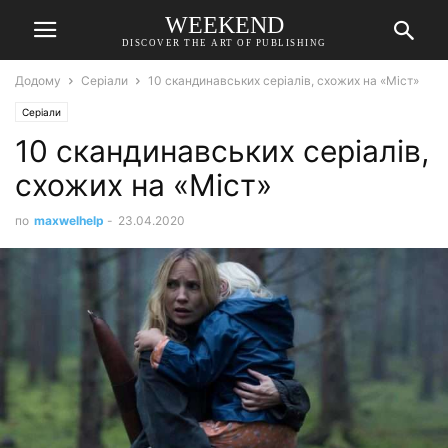
WEEKEND
DISCOVER THE ART OF PUBLISHING
Додому
Серіали
10 скандинавських серіалів, схожих на «Міст»
Серіали
10 скандинавських серіалів,
схожих на «Міст»
по
maxwelhelp
-
23.04.2020