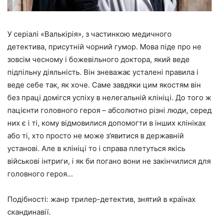
У серіалі «Валькірія», з частинкою медичного
детектива, присутній чорний гумор. Мова піде про не
зовсім чесному і божевільного доктора, який веде
підпільну діяльність. Він зневажає усталені правила і
веде себе так, як хоче. Саме завдяки цим якостям він
без праці домігся успіху в нелегальній клініці. До того ж
пацієнти головного героя – абсолютно різні люди, серед
них є і ті, кому відмовилися допомогти в інших клініках
або ті, хто просто не може з’явитися в державній
установі. Але в клініці то і справа плетуться якісь
військові інтриги, і як би погано вони не закінчилися для
головного героя…
Подібності: жанр трилер-детектив, знятий в країнах
скандинавії.