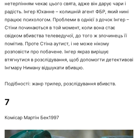
нетерпінням чекає цього свята, адже він дарує чари і
радість. Інгер Юханне – колишній агент ФБР, який нині
працює психологом. Проблеми в однієї з дочок Інгер –
Стіни починаються в той момент, коли вона стає
свідком вбивства телеведучої, до того ж злочинець її
помітив. Проте Стіна аутист, і не може нікому
розповісти про побачене. Інгер якраз вирішує
втягнутися в розслідування, щоб допомогти детективові
Інгмару Ниману відшукати вбивцю.
Подібності: жанр трилер, розслідування вбивств.
7
Комісар Мартін Бек
1997