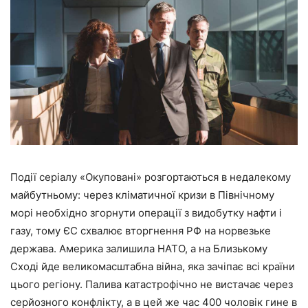
Події серіалу «Окуповані» розгортаються в недалекому
майбутньому: через кліматичної кризи в Північному
морі необхідно згорнути операції з видобутку нафти і
газу, тому ЄС схвалює вторгнення РФ на норвезьке
держава. Америка залишила НАТО, а на Близькому
Сході йде великомасштабна війна, яка зачіпає всі країни
цього регіону. Палива катастрофічно не вистачає через
серйозного конфлікту, а в цей же час 400 чоловік гине в