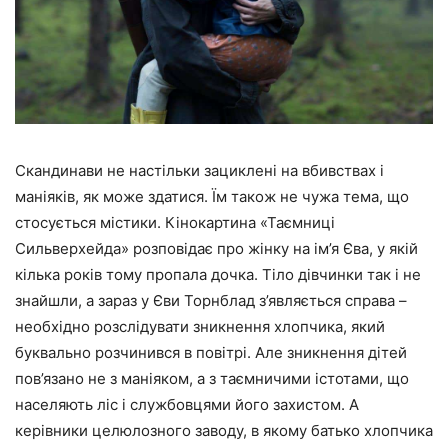
Скандинави не настільки зациклені на вбивствах і
маніяків, як може здатися. Їм також не чужа тема, що
стосується містики. Кінокартина «Таємниці
Сильверхейда» розповідає про жінку на ім’я Єва, у якій
кілька років тому пропала дочка. Тіло дівчинки так і не
знайшли, а зараз у Єви Торнблад з’являється справа –
необхідно розслідувати зникнення хлопчика, який
буквально розчинився в повітрі. Але зникнення дітей
пов’язано не з маніяком, а з таємничими істотами, що
населяють ліс і службовцями його захистом. А
керівники целюлозного заводу, в якому батько хлопчика