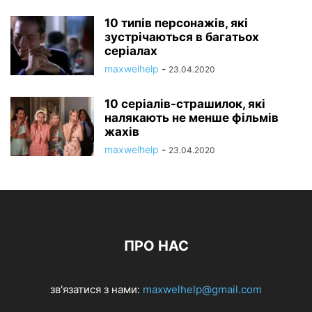
10 типів персонажів, які
зустрічаються в багатьох
серіалах
maxwelhelp
-
23.04.2020
10 серіалів-страшилок, які
налякають не менше фільмів
жахів
maxwelhelp
-
23.04.2020
ПРО НАС
зв'язатися з нами:
maxwelhelp@gmail.com