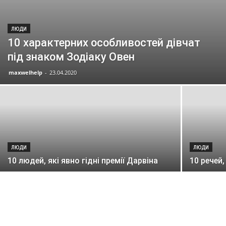
ЛЮДИ
10 характерних особливостей дівчат
під знаком Зодіаку Овен
maxwelhelp
-
23.04.2020
ЛЮДИ
ЛЮДИ
10 людей, які явно гідні премії Дарвіна
10 речей,