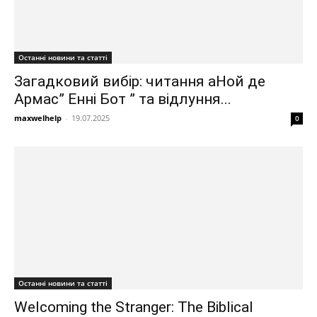
Останні новини та статті
Загадковий вибір: читання аНой де
Армас” Енні Бот ” та відлуння...
maxwelhelp
-
19.07.2025
0
Останні новини та статті
Welcoming the Stranger: The Biblical