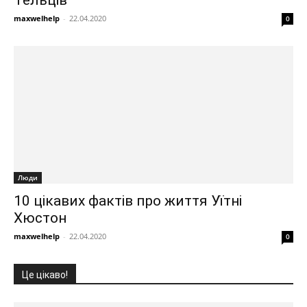
Тельців
maxwelhelp
-
22.04.2020
0
Люди
10 цікавих фактів про життя Уїтні
Хюстон
maxwelhelp
-
22.04.2020
0
Це цікаво!