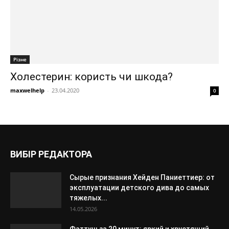
Різне
Холестерин: користь чи шкода?
maxwelhelp
-
23.04.2020
0
ВИБІР РЕДАКТОРА
Сырые признания Хейден Паниеттиер: от
эксплуатации детского дива до самых
тяжелых...
14.05.2026
Фаттуш за 20 минут: яркий и хрустящий