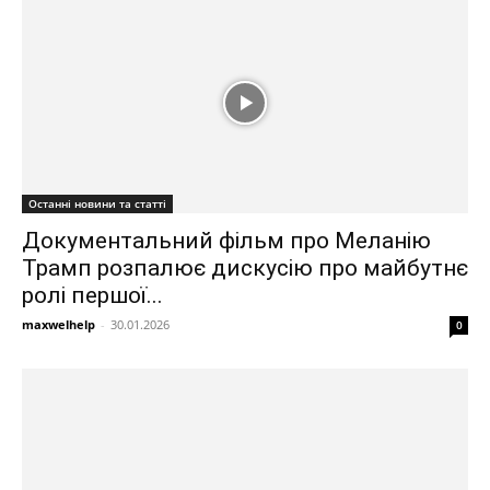
Останні новини та статті
Документальний фільм про Меланію
Трамп розпалює дискусію про майбутнє
ролі першої...
maxwelhelp
-
30.01.2026
0