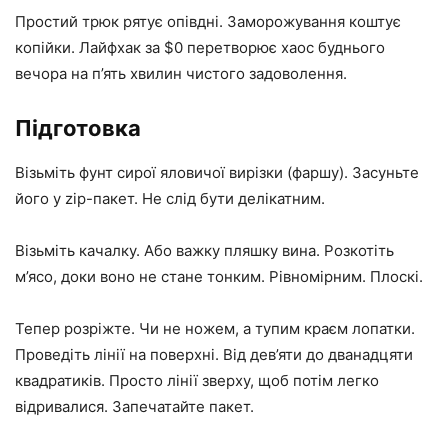
Простий трюк рятує опівдні. Заморожування коштує
копійки. Лайфхак за $0 перетворює хаос буднього
вечора на п’ять хвилин чистого задоволення.
Підготовка
Візьміть фунт сирої яловичої вирізки (фаршу). Засуньте
його у zip-пакет. Не слід бути делікатним.
Візьміть качалку. Або важку пляшку вина. Розкотіть
м’ясо, доки воно не стане тонким. Рівномірним. Плоскі.
Тепер розріжте. Чи не ножем, а тупим краєм лопатки.
Проведіть лінії на поверхні. Від дев’яти до дванадцяти
квадратиків. Просто лінії зверху, щоб потім легко
відривалися. Запечатайте пакет.