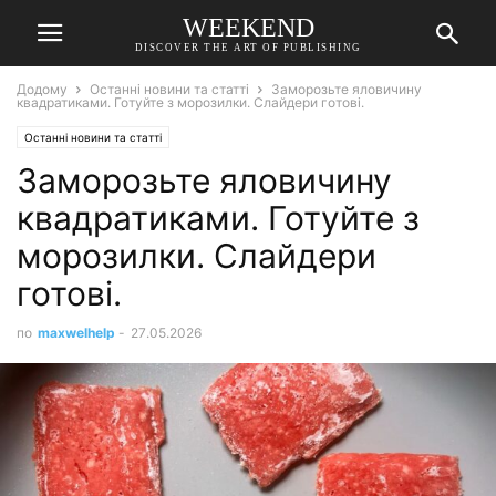
WEEKEND
DISCOVER THE ART OF PUBLISHING
Додому
Останні новини та статті
Заморозьте яловичину
квадратиками. Готуйте з морозилки. Слайдери готові.
Останні новини та статті
Заморозьте яловичину
квадратиками. Готуйте з
морозилки. Слайдери
готові.
по
maxwelhelp
-
27.05.2026