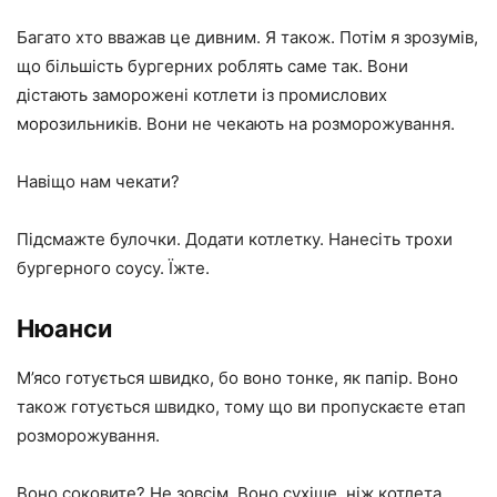
Багато хто вважав це дивним. Я також. Потім я зрозумів,
що більшість бургерних роблять саме так. Вони
дістають заморожені котлети із промислових
морозильників. Вони не чекають на розморожування.
Навіщо нам чекати?
Підсмажте булочки. Додати котлетку. Нанесіть трохи
бургерного соусу. Їжте.
Нюанси
М’ясо готується швидко, бо воно тонке, як папір. Воно
також готується швидко, тому що ви пропускаєте етап
розморожування.
Воно соковите? Не зовсім. Воно сухіше, ніж котлета,