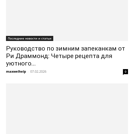
Последние новости и статьи
Руководство по зимним запеканкам от
Ри Драммонд: Четыре рецепта для
уютного...
maxwelhelp
-
07.02.2026
0