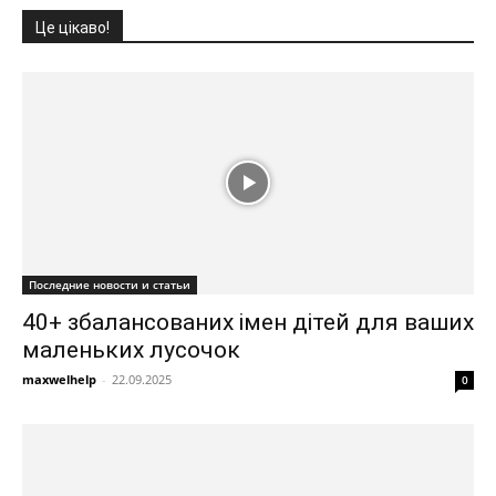
Це цікаво!
Последние новости и статьи
40+ збалансованих імен дітей для ваших
маленьких лусочок
maxwelhelp
-
22.09.2025
0