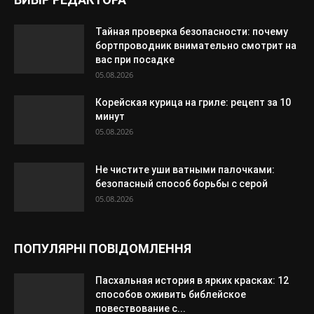
Тайная проверка безопасности: почему
бортпроводник внимательно смотрит на
вас при посадке
05.08.2026
Корейская курица на гриле: рецепт за 10
минут
05.08.2026
Не чистите уши ватными палочками:
безопасный способ борьбы с серой
05.08.2026
ПОПУЛЯРНІ ПОВІДОМЛЕННЯ
Пасхальная история в ярких красках: 12
способов оживить библейское
повествование с...