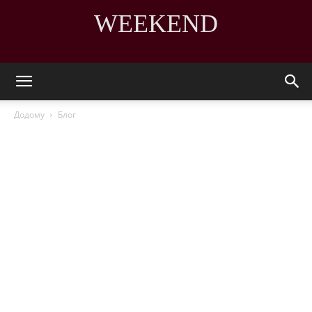
WEEKEND
DISCOVER THE ART OF PUBLISHING
Додому
Блог