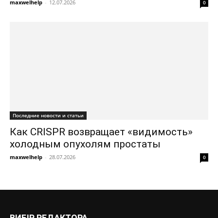
maxwelhelp
-
12.07.2026
0
Последние новости и статьи
Как CRISPR возвращает «видимость»
холодным опухолям простаты
maxwelhelp
-
28.07.2026
0
ВИБІР РЕДАКТОРА