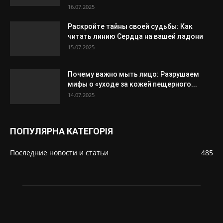
16.07.2025
Раскройте тайны своей судьбы: Как
читать линию Сердца на вашей ладони
15.07.2025
Почему важно мыть лицо: Разрушаем
мифы о «уходе за кожей пещерного...
14.07.2025
ПОПУЛЯРНА КАТЕГОРІЯ
Последние новости и статьи
485