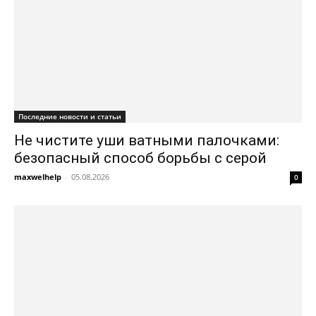
Последние новости и статьи
Не чистите уши ватными палочками:
безопасный способ борьбы с серой
maxwelhelp
-
05.08.2026
0