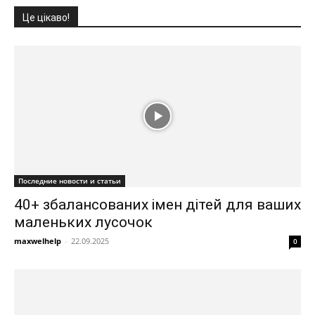
Це цікаво!
Последние новости и статьи
40+ збалансованих імен дітей для ваших
маленьких лусочок
maxwelhelp
-
22.09.2025
0