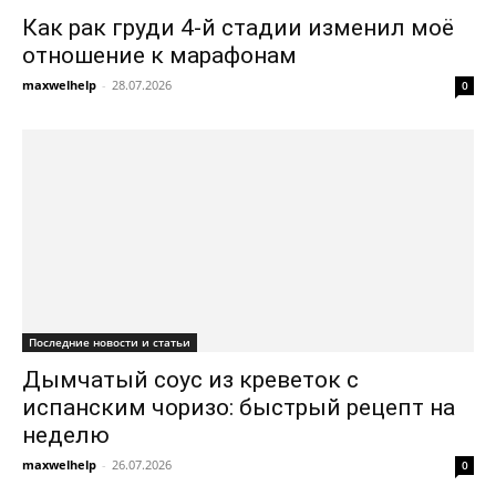
Как рак груди 4-й стадии изменил моё
отношение к марафонам
maxwelhelp
-
28.07.2026
0
Последние новости и статьи
Дымчатый соус из креветок с
испанским чоризо: быстрый рецепт на
неделю
maxwelhelp
-
26.07.2026
0