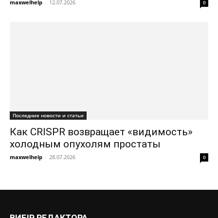
maxwelhelp
-
12.07.2026
0
Последние новости и статьи
Как CRISPR возвращает «видимость»
холодным опухолям простаты
maxwelhelp
-
28.07.2026
0
ВИБІР РЕДАКТОРА