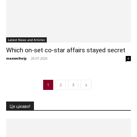
Latest News and Articles
Which on-set co-star affairs stayed secret
maxwelhelp
-
26.07.2026
0
1
2
3
Це цікаво!