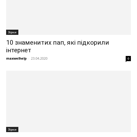
Зірки
10 знаменитих пап, які підкорили
інтернет
maxwelhelp
-
23.04.2020
0
Зірки