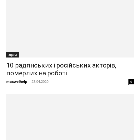
Зірки
10 радянських і російських акторів,
померлих на роботі
maxwelhelp
-
23.04.2020
0