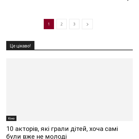
1
2
3
Це цікаво!
Кіно
10 акторів, які грали дітей, хоча самі
були вже не молоді