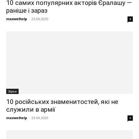
10 самих популярних акторів Єралашу —
раніше і зараз
maxwelhelp
-
23.04.2020
0
Зірки
10 російських знаменитостей, які не
служили в армії
maxwelhelp
-
23.04.2020
0