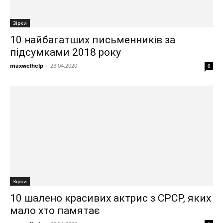
Зірки
10 найбагатших письменників за
підсумками 2018 року
maxwelhelp
-
23.04.2020
0
Зірки
10 шалено красивих актрис з СРСР, яких
мало хто памятає