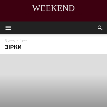
WEEKEND
DISCOVER THE ART OF PUBLISHING
Додому
Зірки
ЗІРКИ