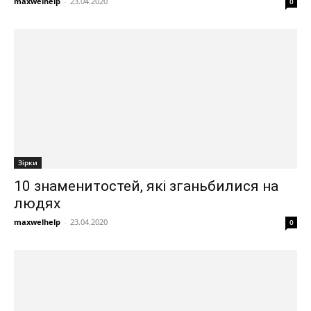
maxwelhelp
-
23.04.2020
0
Зірки
10 знаменитостей, які зганьбилися на
людях
maxwelhelp
-
23.04.2020
0