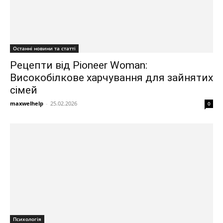
Останні новини та статті
Рецепти від Pioneer Woman:
Високобілкове харчування для зайнятих
сімей
maxwelhelp
-
25.02.2026
0
Психологія