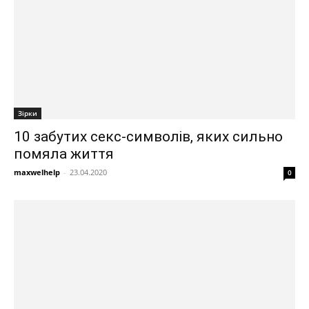
Зірки
10 забутих секс-символів, яких сильно
помяла життя
maxwelhelp
-
23.04.2020
0