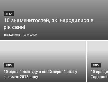
ЗІРКИ
10 знаменитостей, які народилися в
рік свині
maxwelhelp
-
23.04.2020
ЗІРКИ
ЗІРКИ
10 зірок Голлівуду в своїй першій ролі у
10 кращи
фільмах 2018 року
Тарковс