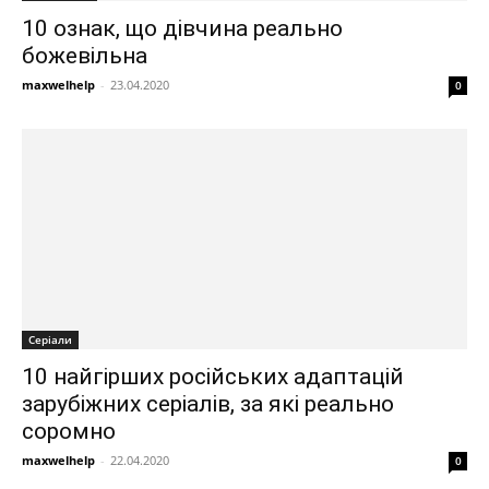
10 ознак, що дівчина реально
божевільна
maxwelhelp
-
23.04.2020
0
Серіали
10 найгірших російських адаптацій
зарубіжних серіалів, за які реально
соромно
maxwelhelp
-
22.04.2020
0