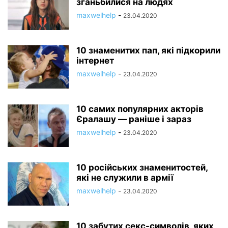
зганьбилися на людях
maxwelhelp
-
23.04.2020
10 знаменитих пап, які підкорили
інтернет
maxwelhelp
-
23.04.2020
10 самих популярних акторів
Єралашу — раніше і зараз
maxwelhelp
-
23.04.2020
10 російських знаменитостей,
які не служили в армії
maxwelhelp
-
23.04.2020
10 забутих секс-символів, яких