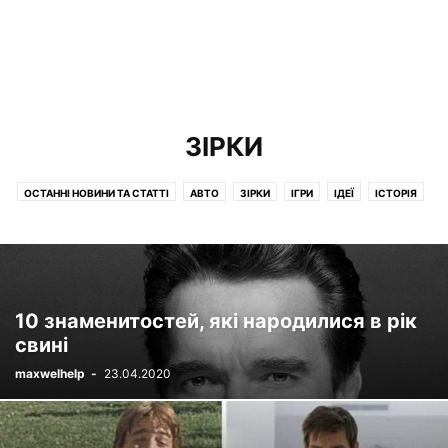
ЗІРКИ
ОСТАННІ НОВИНИ ТА СТАТТІ
АВТО
ЗІРКИ
ІГРИ
ІДЕЇ
ІСТОРІЯ
ЇЖА І НАПОЇ
КІНО
КНИГИ
КРАСА І ЗДОРОВЯ
ЛЮДИ
МІСТА ТА КРАЇНИ
МУЛЬТФІЛЬМИ
ОЗБРОННЯ
ОСВІТА
ПРИРОДА
ПСИХОЛОГІЯ
РІЗНЕ
СЕРІАЛИ
СПОРТСМЕНИ
СУСПІЛЬСТВО
ТВАРИНИ
ТОВАРИ
ФІЛЬМИ
ФІНАНСИ
10 знаменитостей, які народилися в рік
свині
maxwelhelp
-
23.04.2020