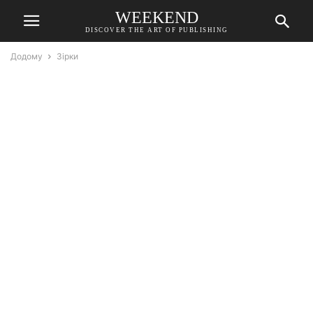
WEEKEND
DISCOVER THE ART OF PUBLISHING
Додому
Зірки