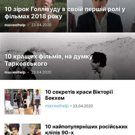
10 зірок Голлівуду в своїй першій ролі у
фільмах 2018 року
maxwelhelp
-
23.04.2020
10 кращих фільмів, на думку
Тарковського
maxwelhelp
-
23.04.2020
10 секретів краси Вікторії
Бекхем
maxwelhelp
-
23.04.2020
10 найпопулярніших російських
кліпів 90-х