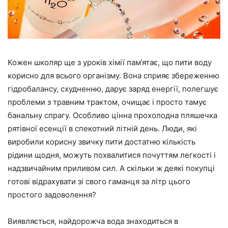
Кожен школяр ще з уроків хімії пам’ятає, що пити воду
корисно для всього організму. Вона сприяє збереженню
гідробалансу, схудненню, дарує заряд енергії, полегшує
проблеми з травним трактом, очищає і просто тамує
банальну спрагу. Особливо цінна прохолодна пляшечка
рятівної есенції в спекотний літній день. Люди, які
виробили корисну звичку пити достатню кількість
рідини щодня, можуть похвалитися почуттям легкості і
надзвичайним приливом сил. А скільки ж деякі покупці
готові відрахувати зі свого гаманця за літр цього
простого задоволення?
Виявляється, найдорожча вода знаходиться в