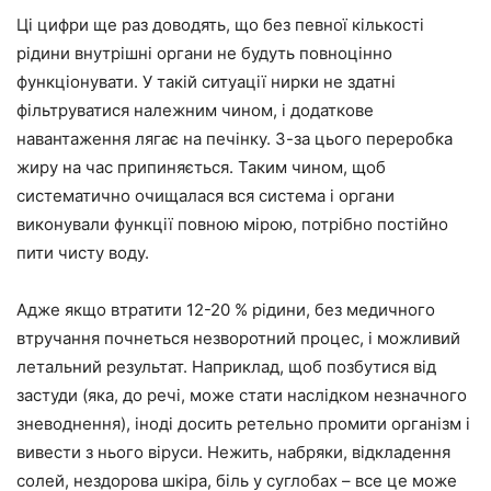
Ці цифри ще раз доводять, що без певної кількості
рідини внутрішні органи не будуть повноцінно
функціонувати. У такій ситуації нирки не здатні
фільтруватися належним чином, і додаткове
навантаження лягає на печінку. З-за цього переробка
жиру на час припиняється. Таким чином, щоб
систематично очищалася вся система і органи
виконували функції повною мірою, потрібно постійно
пити чисту воду.
Адже якщо втратити 12-20 % рідини, без медичного
втручання почнеться незворотний процес, і можливий
летальний результат. Наприклад, щоб позбутися від
застуди (яка, до речі, може стати наслідком незначного
зневоднення), іноді досить ретельно промити організм і
вивести з нього віруси. Нежить, набряки, відкладення
солей, нездорова шкіра, біль у суглобах – все це може