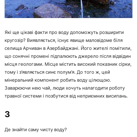
Які ще цікаві факти про воду допоможуть розширити
кругозір? Виявляється, існує явище маловідоме біля
селища Арчиван в Азербайджані. Його жителі помітили,
що сонячні промені підпалюють джерело після відвідин
місця геологами. Місце містить високий показник сірки,
тому і з’являється синє полум’я. До того ж, цей
мінеральний компонент робить воду цілющою.
Заварюючи нею чай, люди хочуть налагодити роботу
травної системи і позбутися від неприємних висипань.
3
Де знайти саму чисту воду?