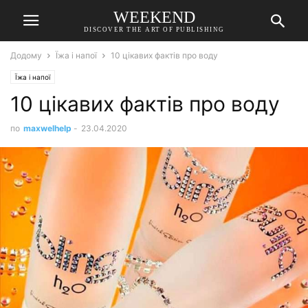
WEEKEND
DISCOVER THE ART OF PUBLISHING
Додому
Їжа і напої
10 цікавих фактів про воду
Їжа і напої
10 цікавих фактів про воду
по
maxwelhelp
-
23.04.2020