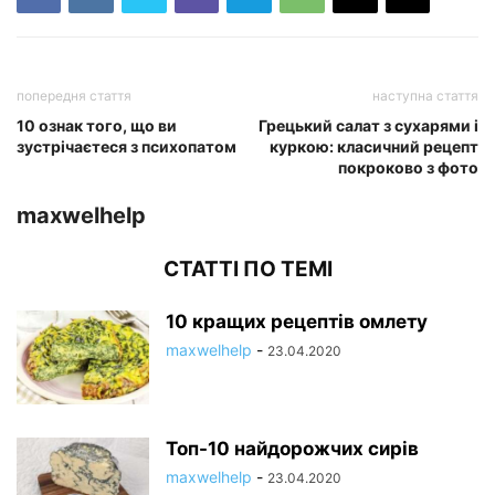
попередня стаття
наступна стаття
10 ознак того, що ви
Грецький салат з сухарями і
зустрічаєтеся з психопатом
куркою: класичний рецепт
покроково з фото
maxwelhelp
СТАТТІ ПО ТЕМІ
10 кращих рецептів омлету
maxwelhelp
-
23.04.2020
Топ-10 найдорожчих сирів
maxwelhelp
-
23.04.2020