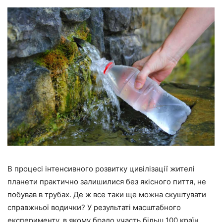
В процесі інтенсивного розвитку цивілізації жителі
планети практично залишилися без якісного пиття, не
побував в трубах. Де ж все таки ще можна скуштувати
справжньої водички? У результаті масштабного
експерименту, в якому брало участь більш 100 країн,