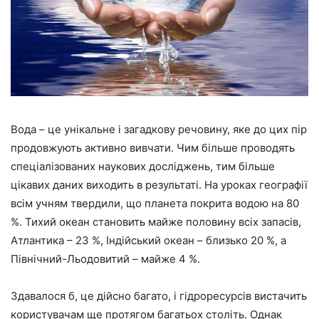
Вода – це унікальне і загадкову речовину, яке до цих пір
продовжують активно вивчати. Чим більше проводять
спеціалізованих наукових досліджень, тим більше
цікавих даних виходить в результаті. На уроках географії
всім учням твердили, що планета покрита водою на 80
%. Тихий океан становить майже половину всіх запасів,
Атлантика – 23 %, Індійський океан – близько 20 %, а
Північний-Льодовитий – майже 4 %.
Здавалося б, це дійсно багато, і гідроресурсів вистачить
користувачам ще протягом багатьох століть. Однак