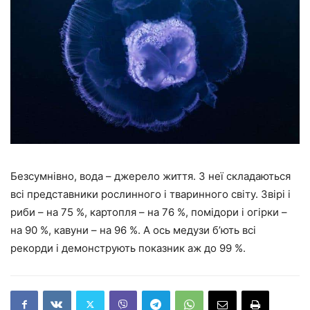
Безсумнівно, вода – джерело життя. З неї складаються
всі представники рослинного і тваринного світу. Звірі і
риби – на 75 %, картопля – на 76 %, помідори і огірки –
на 90 %, кавуни – на 96 %. А ось медузи б’ють всі
рекорди і демонструють показник аж до 99 %.