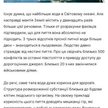
Існує думка, що найбільше води в Світовому океані. Але
насправді мантія Землі містить у дванадцять разів
більше цієї речовини. Тільки от розрахунки фахівців
підтвердили, що для пиття вона абсолютно не
підходить. З трьох відсотків прісної питної води більше
двох – знаходиться в льодовиках. Людство давно
страждає від нестачі пиття. Про це свідчать близько 500
конфліктів за останні півстоліття з приводу доступу до
дорогоцінних джерел. Близько 20 з них закінчилися
військовими діями.
До речі, саме тала вода дуже корисна для здоров’я.
Структура розмороженої субстанції близька до будови
клітин людського організму. На своєму прикладі
корисність цього пиття доводять мешканці гір, які
використовують у побуті льодовикову воду. Вживання