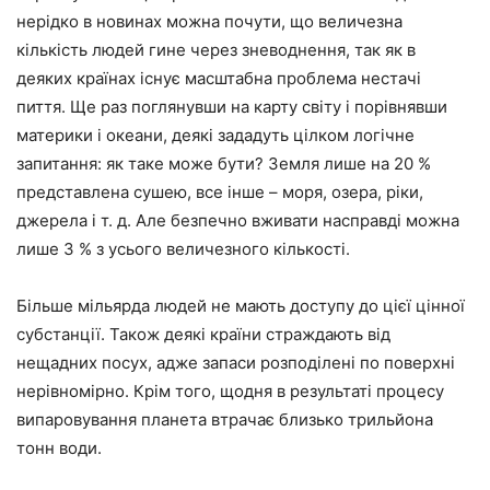
нерідко в новинах можна почути, що величезна
кількість людей гине через зневоднення, так як в
деяких країнах існує масштабна проблема нестачі
пиття. Ще раз поглянувши на карту світу і порівнявши
материки і океани, деякі зададуть цілком логічне
запитання: як таке може бути? Земля лише на 20 %
представлена сушею, все інше – моря, озера, ріки,
джерела і т. д. Але безпечно вживати насправді можна
лише 3 % з усього величезного кількості.
Більше мільярда людей не мають доступу до цієї цінної
субстанції. Також деякі країни страждають від
нещадних посух, адже запаси розподілені по поверхні
нерівномірно. Крім того, щодня в результаті процесу
випаровування планета втрачає близько трильйона
тонн води.