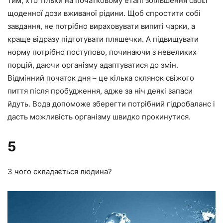
тим, хто тільки на початковому етапі збільшення своєї
щоденної дози вживаної рідини. Щоб спростити собі
завдання, не потрібно вираховувати випиті чарки, а
краще відразу підготувати пляшечки. А підвищувати
норму потрібно поступово, починаючи з невеликих
порцій, даючи організму адаптуватися до змін.
Відмінний початок дня – це кілька склянок свіжого
пиття після пробудження, адже за ніч деякі запаси
йдуть. Вода допоможе зберегти потрібний гідробаланс і
дасть можливість організму швидко прокинутися.
5
З чого складається людина?