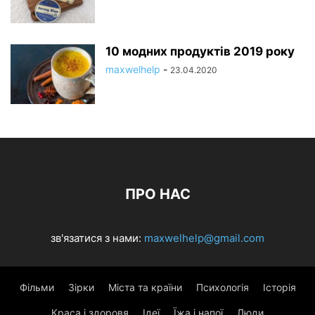
10 модних продуктів 2019 року
maxwelhelp
-
23.04.2020
ПРО НАС
зв'язатися з нами:
maxwelhelp@gmail.com
Фільми
Зірки
Міста та країни
Психологія
Історія
Краса і здоровя
Ідеї
Їжа і напої
Люди