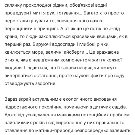
склянку прохолодної рідини, обов’язкові водні
процедури і миття рук, готування… Багато хто просто
перестали цінувати те, значення чого важко
переоцінити в принципі. А от якщо це потік не з-під
крана, то люди захоплюються красивими явищами, як в
перший раз. Вируючі водоспади і глибокі річки,
хвилюється море, величні айсберги… Це вражаюча
стихія, яка є невід’ємним компонентом життя кожної
людини. І, здається, що її запаси навряд чи можуть
вичерпатися остаточно, проте наукові факти про воду
стверджують зворотне.
Зараз вкрай актуальним є екологічного виховання
підростаючого покоління, починаючи з дитячих садків.
Адже від усвідомлення малюками потенційних проблем
найближчих років і від вироблення у них правильного
ставлення до матінки-природи безпосередньо залежить