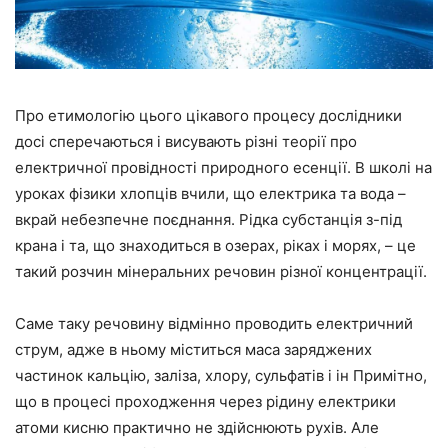
Про етимологію цього цікавого процесу дослідники
досі сперечаються і висувають різні теорії про
електричної провідності природного есенції. В школі на
уроках фізики хлопців вчили, що електрика та вода –
вкрай небезпечне поєднання. Рідка субстанція з-під
крана і та, що знаходиться в озерах, ріках і морях, – це
такий розчин мінеральних речовин різної концентрації.
Саме таку речовину відмінно проводить електричний
струм, адже в ньому міститься маса заряджених
частинок кальцію, заліза, хлору, сульфатів і ін Примітно,
що в процесі проходження через рідину електрики
атоми кисню практично не здійснюють рухів. Але