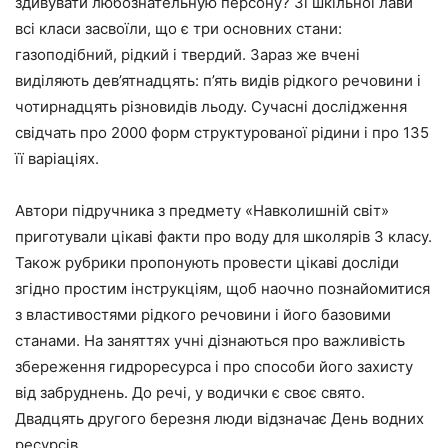
здивувати любознательную персону? Зі шкільної лави
всі класи засвоїли, що є три основних стани:
газоподібний, рідкий і твердий. Зараз же вчені
виділяють дев’ятнадцять: п’ять видів рідкого речовини і
чотирнадцять різновидів льоду. Сучасні дослідження
свідчать про 2000 форм структурованої рідини і про 135
її варіаціях.
Автори підручника з предмету «Навколишній світ»
приготували цікаві факти про воду для школярів 3 класу.
Також рубрики пропонують провести цікаві досліди
згідно простим інструкціям, щоб наочно познайомитися
з властивостями рідкого речовини і його базовими
станами. На заняттях учні дізнаються про важливість
збереження гидроресурса і про способи його захисту
від забруднень. До речі, у водички є своє свято.
Двадцять другого березня люди відзначає День водних
ресурсів.