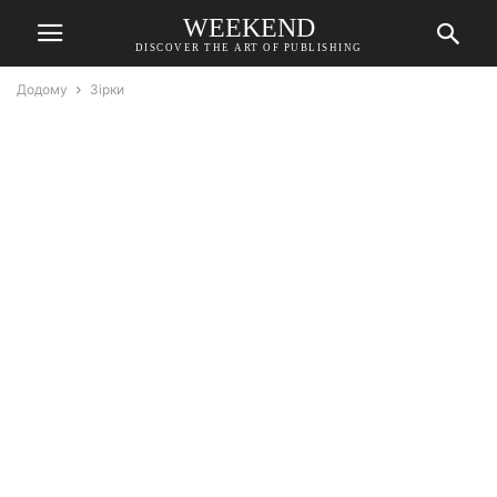
WEEKEND
DISCOVER THE ART OF PUBLISHING
Додому
Зірки