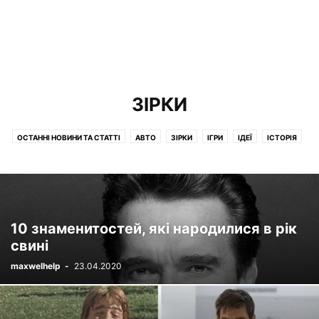
ЗІРКИ
ОСТАННІ НОВИНИ ТА СТАТТІ
АВТО
ЗІРКИ
ІГРИ
ІДЕЇ
ІСТОРІЯ
ЇЖА І НАПОЇ
КІНО
КНИГИ
КРАСА І ЗДОРОВЯ
ЛЮДИ
МІСТА ТА КРАЇНИ
МУЛЬТФІЛЬМИ
ОЗБРОННЯ
ОСВІТА
ПРИРОДА
ПСИХОЛОГІЯ
РІЗНЕ
СЕРІАЛИ
СПОРТСМЕНИ
СУСПІЛЬСТВО
ТВАРИНИ
ТОВАРИ
ФІЛЬМИ
ФІНАНСИ
10 знаменитостей, які народилися в рік
свині
maxwelhelp
-
23.04.2020