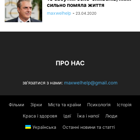
сильно помяла життя
maxwelhelp
-
23.04.2020
ПРО НАС
зв'язатися з нами:
maxwelhelp@gmail.com
Фільми
Зірки
Міста та країни
Психологія
Історія
Краса і здоровя
Ідеї
Їжа і напої
Люди
Українська
Останні новини та статті