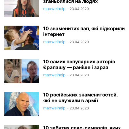
зганьбилися на людях
maxwelhelp
-
23.04.2020
10 знаменитих пап, які підкорили
інтернет
maxwelhelp
-
23.04.2020
10 самих популярних акторів
Єралашу — раніше і зараз
maxwelhelp
-
23.04.2020
10 російських знаменитостей,
які не служили в армії
maxwelhelp
-
23.04.2020
10 забутих секс-символів, яких