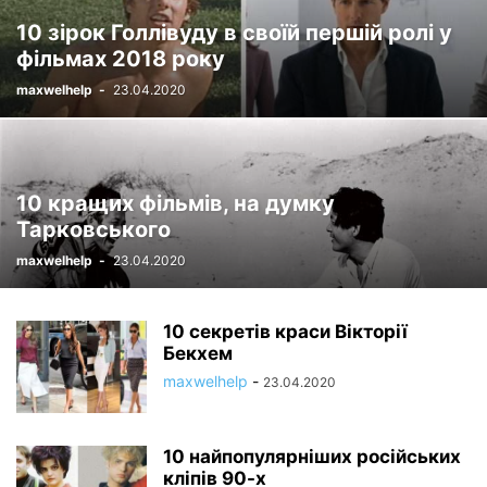
10 зірок Голлівуду в своїй першій ролі у
фільмах 2018 року
maxwelhelp
-
23.04.2020
10 кращих фільмів, на думку
Тарковського
maxwelhelp
-
23.04.2020
10 секретів краси Вікторії
Бекхем
maxwelhelp
-
23.04.2020
10 найпопулярніших російських
кліпів 90-х