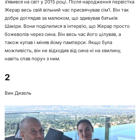
з’явився на світ у 2015 році. Після народження первістка
Жерар весь свій вільний час присвячував сім’ї. Він так
добре доглядав за малюком, що здивував батьків
Шакіри. Вони поділилися в інтерв’ю, що Жерар просто
божеволів через сина. Він весь час його цілував, а
також купав і міняв йому памперси. Якщо була
можливість, він не відходив від сина ні на хвилину,
навіть спав поруч з ним.
2
Вин Дизель