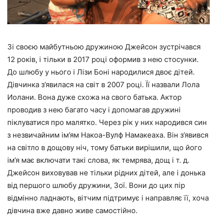
Зі своєю майбутньою дружиною Джейсон зустрічався
12 років, і тільки в 2017 році оформив з нею стосунки.
До шлюбу у нього і Лізи Боні народилися двоє дітей.
Дівчинка з’явилася на світ в 2007 році. Її назвали Лола
Иолани. Вона дуже схожа на свого батька. Актор
проводив з нею багато часу і допомагав дружині
піклуватися про малятко. Через рік у них народився син
з незвичайним ім’ям Накоа-Вулф Намакеаха. Він з’явився
на світло в дощову ніч, тому батьки вирішили, що його
ім’я має включати такі слова, як темрява, дощ і т. д.
Джейсон виховував не тільки рідних дітей, але і донька
від першого шлюбу дружини, Зої. Вони до цих пір
відмінно ладнають, вітчим підтримує і направляє її, хоча
дівчина вже давно живе самостійно.