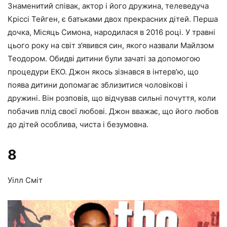
Знаменитий співак, актор і його дружина, телеведуча
Кріссі Тейген, є батьками двох прекрасних дітей. Перша
дочка, Місяць Симона, народилася в 2016 році. У травні
цього року на світ з’явився син, якого назвали Майлзом
Теодором. Обидві дитини були зачаті за допомогою
процедури ЕКО. Джон якось зізнався в інтерв’ю, що
поява дитини допомагає зблизитися чоловікові і
дружині. Він розповів, що відчував сильні почуття, коли
побачив плід своєї любові. Джон вважає, що його любов
до дітей особлива, чиста і безумовна.
8
Уілл Сміт