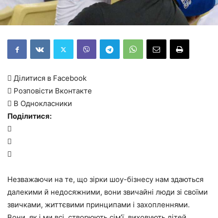
 Ділитися в Facebook
 Розповісти Вконтакте
 В Однокласники
Поділитися:



Незважаючи на те, що зірки шоу-бізнесу нам здаються
далекими й недосяжними, вони звичайні люди зі своїми
звичками, життєвими принципами і захопленнями.
Вони, як і ми всі, створюють сім’ї, виховують дітей,