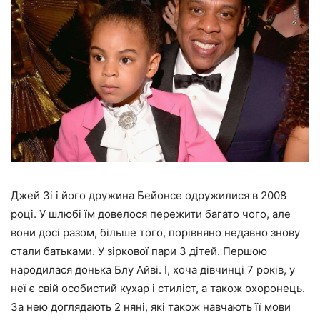
Джей Зі і його дружина Бейонсе одружилися в 2008
році. У шлюбі їм довелося пережити багато чого, але
вони досі разом, більше того, порівняно недавно знову
стали батьками. У зіркової пари 3 дітей. Першою
народилася донька Блу Айві. І, хоча дівчинці 7 років, у
неї є свій особистий кухар і стиліст, а також охоронець.
За нею доглядають 2 няні, які також навчають її мови