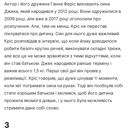
Актор і його дружина Ганна Феріс виховують сина
Джека, який народився у 2012 році. Вони одружилися в
2009 році, але вже в 2017 році оголосили про
розлучення. Але, тим не менш, Кріс не перестав
піклуватися про дитину. Син для нього дуже важливий.
Кріс розповідав в інтерв’ю, що коли йому доводилося
робити безліч крутих речей, виконувати складні трюки,
але все це не може зрівнятися з тими відчуттями, коли
він став батьком. Джек народився раніше терміну і
важив всього 1,5 кг. Перші свої дні він провів у
реанімації. Кріс говорив, що дуже цінував ті моменти,
коли міг потримати сина на руках. Тоді він пообіцяв собі
стати хорошим батьком і молився, щоб його дитина
прожила якомога довше, і у нього була можливість
стримати дане собі слово.
3