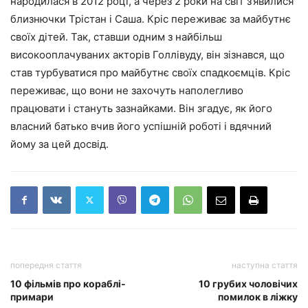
народилася в 2012 році, а через 2 роки на світ з’явилися
близнючки Трістан і Саша. Кріс переживає за майбутнє
своїх дітей. Так, ставши одним з найбільш
високооплачуваних акторів Голлівуду, він зізнався, що
став турбуватися про майбутнє своїх спадкоємців. Кріс
переживає, що вони не захочуть наполегливо
працювати і стануть зазнайками. Він згадує, як його
власний батько вчив його успішній роботі і вдячний
йому за цей досвід.
попередня стаття
наступна стаття
10 фільмів про кораблі-
10 грубих чоловічих
примари
помилок в ліжку