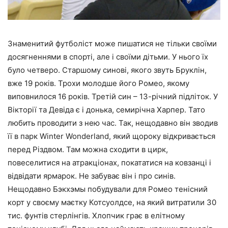
Знаменитий футболіст може пишатися не тільки своїми
досягненнями в спорті, але і своїми дітьми. У нього їх
було четверо. Старшому синові, якого звуть Бруклін,
вже 19 років. Трохи молодше його Ромео, якому
виповнилося 16 років. Третій син – 13-річний підліток. У
Вікторії та Девіда є і донька, семирічна Харпер. Тато
любить проводити з нею час. Так, нещодавно він зводив
її в парк Winter Wonderland, який щороку відкривається
перед Різдвом. Там можна сходити в цирк,
повеселитися на атракціонах, покататися на ковзанці і
відвідати ярмарок. Не забуває він і про синів.
Нещодавно Бэкхэмы побудували для Ромео тенісний
корт у своєму маєтку Котсуолдсе, на який витратили 30
тис. фунтів стерлінгів. Хлопчик грає в елітному