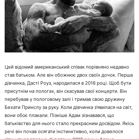
Цей відомий американський співак порівняно недавно
став батьком. Але він обожнює двох своїх дочок. Перша
дівчинка, Дасті Роуз, народилася в 2016 році. Щоб бути
присутнім на пологах, він скасував свої концерти. Він
перебував у пологовому залі і тримав свою дружину
Бехати Принслу за руку. Коли дівчинка з’явилася на світ,
вони обоє плакали. Пізніше Адам зізнавався, що
батьківство для нього стало прекрасним досвідом. Якісь
речі він почав осягати інстинктивно, коли довелося