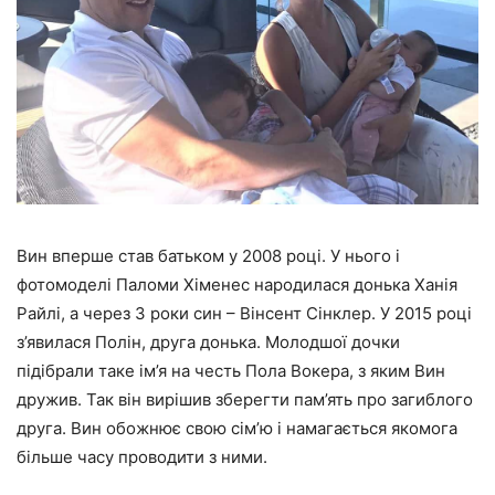
Вин вперше став батьком у 2008 році. У нього і
фотомоделі Паломи Хіменес народилася донька Ханія
Райлі, а через 3 роки син – Вінсент Сінклер. У 2015 році
з’явилася Полін, друга донька. Молодшої дочки
підібрали таке ім’я на честь Пола Вокера, з яким Вин
дружив. Так він вирішив зберегти пам’ять про загиблого
друга. Вин обожнює свою сім’ю і намагається якомога
більше часу проводити з ними.