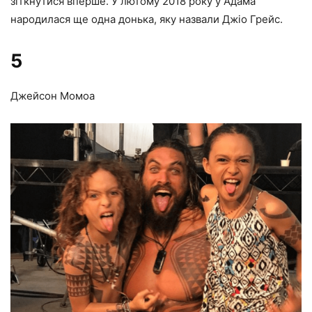
зіткнутися вперше. У лютому 2018 року у Адама
народилася ще одна донька, яку назвали Джіо Грейс.
5
Джейсон Момоа