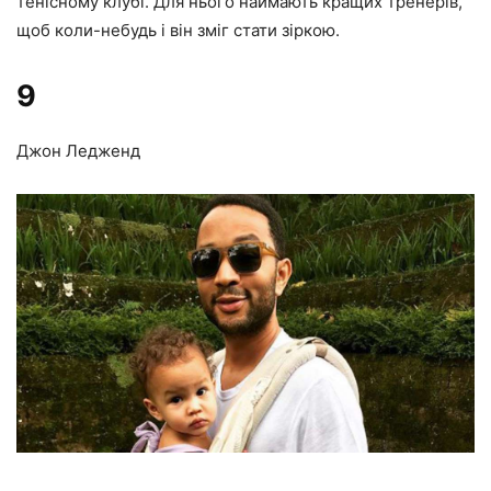
тенісному клубі. Для нього наймають кращих тренерів,
щоб коли-небудь і він зміг стати зіркою.
9
Джон Ледженд