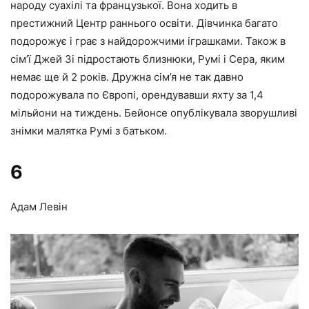
народу суахілі та французької. Вона ходить в
престижний Центр раннього освіти. Дівчинка багато
подорожує і грає з найдорожчими іграшками. Також в
сім’ї Джей Зі підростають близнюки, Румі і Сера, яким
немає ще й 2 років. Дружна сім’я не так давно
подорожувала по Європі, орендувавши яхту за 1,4
мільйони на тиждень. Бейонсе опублікувала зворушливі
знімки малятка Румі з батьком.
6
Адам Левін