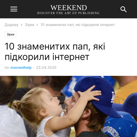
WEEKEND
DISCOVER THE ART OF PUBLISHING
Додому
Зірки
10 знаменитих пап, які підкорили інтернет
Зірки
10 знаменитих пап, які
підкорили інтернет
по
maxwelhelp
-
23.04.2020