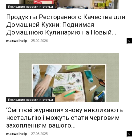
Последние новости и статьи
Продукты Ресторанного Качества для
Домашней Кухни: Поднимая
Домашнюю Кулинарию на Новый...
maxwelhelp
-
25.02.2026
0
Последние новости и статьи
‘Сміттєві журнали» знову викликають
ностальгію і можуть стати черговим
захопленням вашого...
maxwelhelp
-
27.08.2025
0