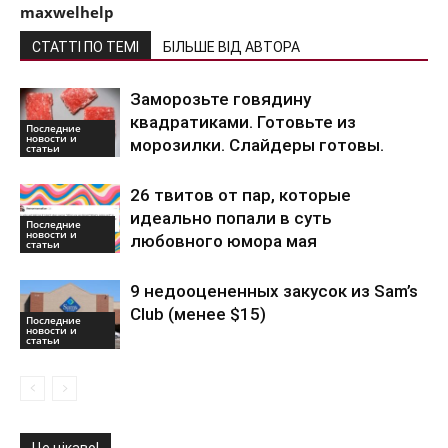
maxwelhelp
СТАТТІ ПО ТЕМІ
БІЛЬШЕ ВІД АВТОРА
Заморозьте говядину
квадратиками. Готовьте из
Последние
новости и
морозилки. Слайдеры готовы.
статьи
26 твитов от пар, которые
идеально попали в суть
Последние
новости и
любовного юмора мая
статьи
9 недооцененных закусок из Sam’s
Club (менее $15)
Последние
новости и
статьи