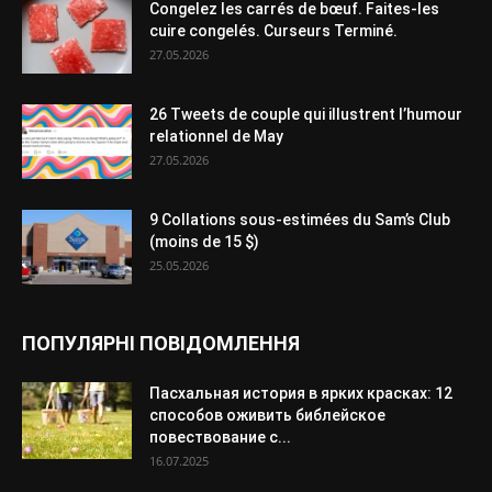
Congelez les carrés de bœuf. Faites-les
cuire congelés. Curseurs Terminé.
27.05.2026
26 Tweets de couple qui illustrent l’humour
relationnel de May
27.05.2026
9 Collations sous-estimées du Sam’s Club
(moins de 15 $)
25.05.2026
ПОПУЛЯРНІ ПОВІДОМЛЕННЯ
Пасхальная история в ярких красках: 12
способов оживить библейское
повествование с...
16.07.2025