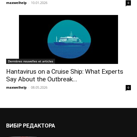
maxwelhelp
-
10.01.2026
0
Dernières nouvelles et articles
Hantavirus on a Cruise Ship: What Experts
Say About the Outbreak...
maxwelhelp
-
08.05.2026
0
ВИБІР РЕДАКТОРА