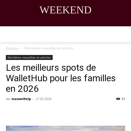
WEEKEND
DISCOVER THE ART OF PUBLISHING
Додому
Dernières nouvelles et articles
Dernières nouvelles et articles
Les meilleurs spots de
WalletHub pour les familles
en 2026
по
maxwelhelp
-
27.05.2026
21
Share