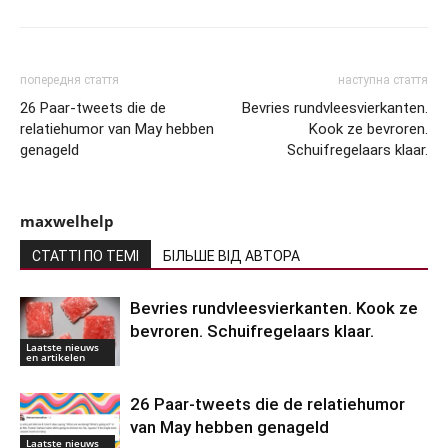
попередня стаття
наступна стаття
26 Paar-tweets die de
Bevries rundvleesvierkanten.
relatiehumor van May hebben
Kook ze bevroren.
genageld
Schuifregelaars klaar.
maxwelhelp
СТАТТІ ПО ТЕМІ
БІЛЬШЕ ВІД АВТОРА
Bevries rundvleesvierkanten. Kook ze
bevroren. Schuifregelaars klaar.
Laatste nieuws
en artikelen
26 Paar-tweets die de relatiehumor
van May hebben genageld
Laatste nieuws