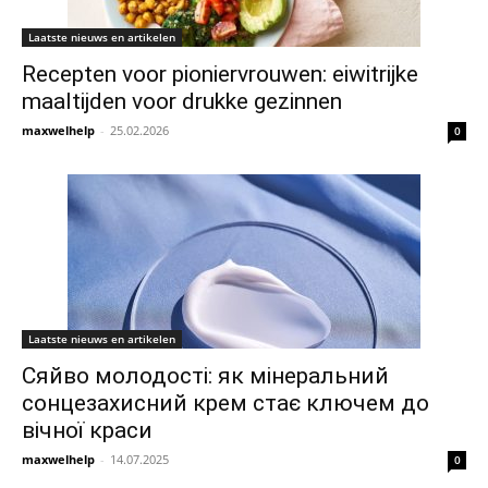
Laatste nieuws en artikelen
Recepten voor pioniervrouwen: eiwitrijke
maaltijden voor drukke gezinnen
maxwelhelp
-
25.02.2026
0
Laatste nieuws en artikelen
Сяйво молодості: як мінеральний
сонцезахисний крем стає ключем до
вічної краси
maxwelhelp
-
14.07.2025
0