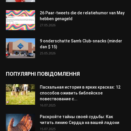
26 Paar-tweets die de relatiehumor van May
hebben genageld
27.05.2026
9 onderschatte Sam’s Club-snacks (minder
dan $ 15)
25.05.2026
ПОПУЛЯРНІ ПОВІДОМЛЕННЯ
Пасхальная история в ярких красках: 12
способов оживить библейское
повествование с...
16.07.2025
Раскройте тайны своей судьбы: Как
читать линию Сердца на вашей ладони
15.07.2025