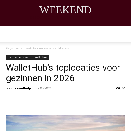
WEEKEND
DISCOVER THE ART OF PUBLISHING
Додому
Laatste nieuws en artikelen
Laatste nieuws en artikelen
WalletHub’s toplocaties voor
gezinnen in 2026
по
maxwelhelp
-
27.05.2026
14
Share