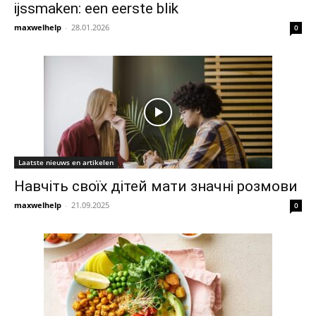
ijssmaken: een eerste blik
maxwelhelp
-
28.01.2026
0
Laatste nieuws en artikelen
Навчіть своїх дітей мати значні розмови
maxwelhelp
-
21.09.2025
0