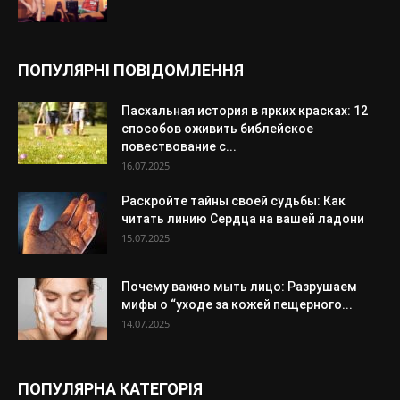
ПОПУЛЯРНІ ПОВІДОМЛЕННЯ
Пасхальная история в ярких красках: 12
способов оживить библейское
повествование с...
16.07.2025
Раскройте тайны своей судьбы: Как
читать линию Сердца на вашей ладони
15.07.2025
Почему важно мыть лицо: Разрушаем
мифы о “уходе за кожей пещерного...
14.07.2025
ПОПУЛЯРНА КАТЕГОРІЯ