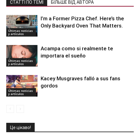
СТАТТІ ПО ТЕМІ
БІЛЬШЕ ВІД АВТОРА
I’m a Former Pizza Chef. Here’s the
Only Backyard Oven That Matters.
Últimas noticias
y artículos
Acampa como si realmente te
importara el sueño
Últimas noticias
y artículos
Kacey Musgraves falló a sus fans
gordos
Últimas noticias
y artículos
Це цікаво!