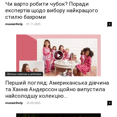
Чи варто робити чубок? Поради
експертів щодо вибору найкращого
стилю бахроми
maxwelhelp
-
01.11.2025
0
Últimas noticias y artículos
Перший погляд: Американська дівчина
та Ханна Андерссон щойно випустила
найсолодшу колекцію...
maxwelhelp
-
26.09.2025
0