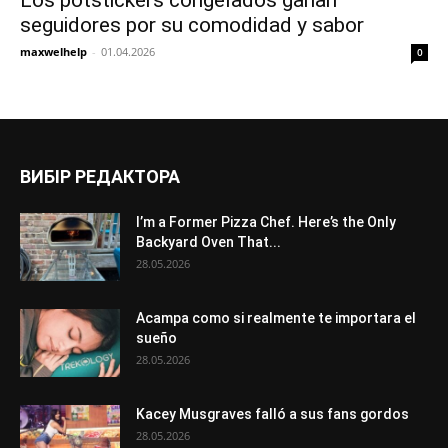
Los potstickers congelados ganan
seguidores por su comodidad y sabor
maxwelhelp
-
01.04.2026
0
ВИБІР РЕДАКТОРА
I’m a Former Pizza Chef. Here’s the Only
Backyard Oven That...
28.05.2026
Acampa como si realmente te importara el
sueño
28.05.2026
Kacey Musgraves falló a sus fans gordos
28.05.2026