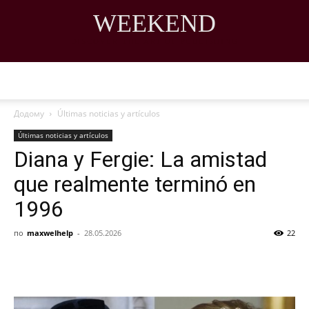
WEEKEND
DISCOVER THE ART OF PUBLISHING
Додому
Últimas noticias y artículos
Últimas noticias y artículos
Diana y Fergie: La amistad
que realmente terminó en
1996
по
maxwelhelp
-
28.05.2026
22
Share