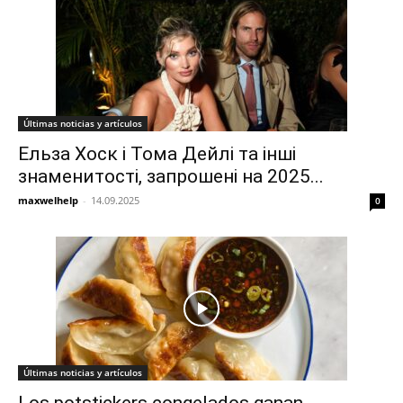
Últimas noticias y artículos
Ельза Хоск і Тома Дейлі та інші
знаменитості, запрошені на 2025...
maxwelhelp
-
14.09.2025
0
Últimas noticias y artículos