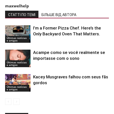
maxwelhelp
СТАТТІ ПО ТЕМІ
БІЛЬШЕ ВІД АВТОРА
I’m a Former Pizza Chef. Here’s the
Only Backyard Oven That Matters.
Últimas notícias
e artigos
Acampe como se você realmente se
importasse com o sono
Últimas notícias
e artigos
Kacey Musgraves falhou com seus fãs
gordos
Últimas notícias
e artigos