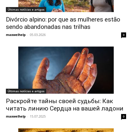
Últimas notícias e artigos
Divórcio alpino: por que as mulheres estão
sendo abandonadas nas trilhas
maxwelhelp
-
05.03.2026
0
Últimas notícias e artigos
Раскройте тайны своей судьбы: Как
читать линию Сердца на вашей ладони
maxwelhelp
-
15.07.2025
0