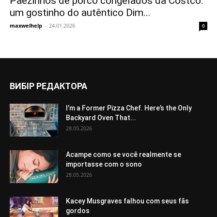
Pãezinhos de porco congelados da Costco:
um gostinho do autêntico Dim...
maxwelhelp
-
24.01.2026
0
ВИБІР РЕДАКТОРА
I’m a Former Pizza Chef. Here’s the Only
Backyard Oven That...
28.05.2026
Acampe como se você realmente se
importasse com o sono
28.05.2026
Kacey Musgraves falhou com seus fãs
gordos