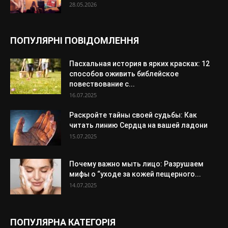
28.05.2026
ПОПУЛЯРНІ ПОВІДОМЛЕННЯ
Пасхальная история в ярких красках: 12
способов оживить библейское
повествование с...
16.07.2025
Раскройте тайны своей судьбы: Как
читать линию Сердца на вашей ладони
15.07.2025
Почему важно мыть лицо: Разрушаем
мифы о “уходе за кожей пещерного...
14.07.2025
ПОПУЛЯРНА КАТЕГОРІЯ