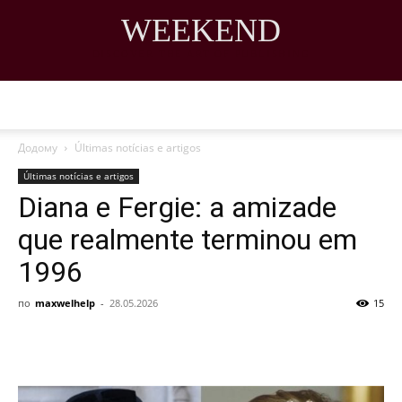
WEEKEND
DISCOVER THE ART OF PUBLISHING
Додому
Últimas notícias e artigos
Últimas notícias e artigos
Diana e Fergie: a amizade
que realmente terminou em
1996
по
maxwelhelp
-
28.05.2026
15
Share