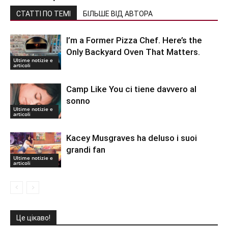
СТАТТІ ПО ТЕМІ
БІЛЬШЕ ВІД АВТОРА
I’m a Former Pizza Chef. Here’s the
Only Backyard Oven That Matters.
Ultime notizie e
articoli
Camp Like You ci tiene davvero al
sonno
Ultime notizie e
articoli
Kacey Musgraves ha deluso i suoi
grandi fan
Ultime notizie e
articoli
Це цікаво!