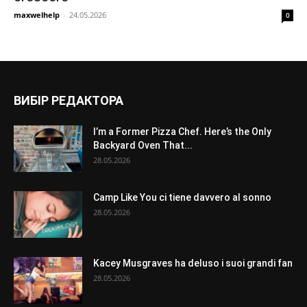
maxwelhelp
-
24.05.2026
0
ВИБІР РЕДАКТОРА
I’m a Former Pizza Chef. Here’s the Only
Backyard Oven That...
28.05.2026
Camp Like You ci tiene davvero al sonno
28.05.2026
Kacey Musgraves ha deluso i suoi grandi fan
28.05.2026