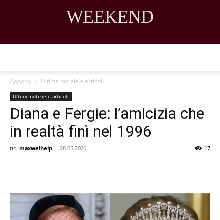
WEEKEND
DISCOVER THE ART OF PUBLISHING
Додому
Ultime notizie e articoli
Ultime notizie e articoli
Diana e Fergie: l’amicizia che
in realtà finì nel 1996
по
maxwelhelp
-
28.05.2026
17
Share