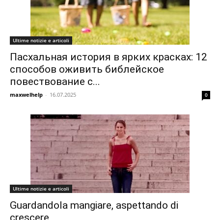
Ultime notizie e articoli
Пасхальная история в ярких красках: 12
способов оживить библейское
повествование с...
maxwelhelp
-
16.07.2025
0
Ultime notizie e articoli
Guardandola mangiare, aspettando di
crescere