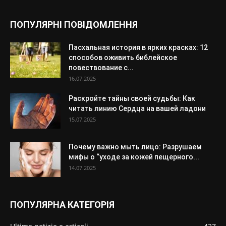
ПОПУЛЯРНІ ПОВІДОМЛЕННЯ
Пасхальная история в ярких красках: 12
способов оживить библейское
повествование с...
16.07.2025
Раскройте тайны своей судьбы: Как
читать линию Сердца на вашей ладони
15.07.2025
Почему важно мыть лицо: Разрушаем
мифы о “уходе за кожей пещерного...
14.07.2025
ПОПУЛЯРНА КАТЕГОРІЯ