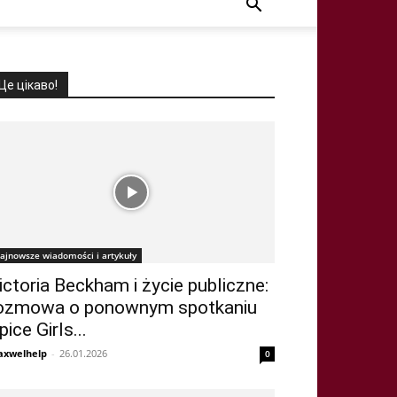
Це цікаво!
ajnowsze wiadomości i artykuły
ictoria Beckham i życie publiczne:
ozmowa o ponownym spotkaniu
pice Girls...
xwelhelp
-
26.01.2026
0