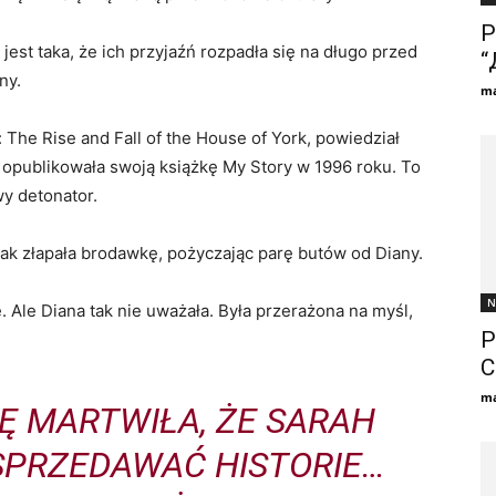
Р
est taka, że ​​ich przyjaźń rozpadła się na długo przed
“
ny.
ma
 The Rise and Fall of the House of York, powiedział
h opublikowała swoją książkę My Story w 1996 roku. To
wy detonator.
jak złapała brodawkę, pożyczając parę butów od Diany.
N
 Ale Diana tak nie uważała. Była przerażona na myśl,
P
C
ma
Ę MARTWIŁA, ŻE ​​SARAH
SPRZEDAWAĆ HISTORIE…