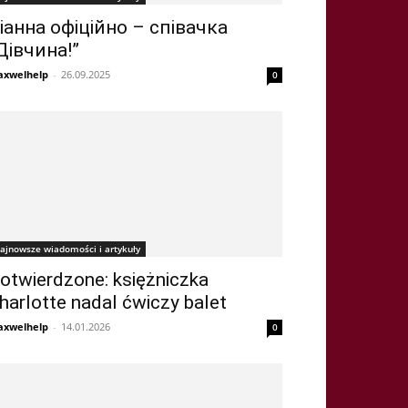
іанна офіційно – співачка
Дівчина!”
xwelhelp
-
26.09.2025
0
ajnowsze wiadomości i artykuły
otwierdzone: księżniczka
harlotte nadal ćwiczy balet
xwelhelp
-
14.01.2026
0