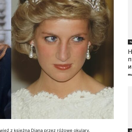
N
Н
п
и
ma
ięź z księżną Dianą przez różowe okulary.
N