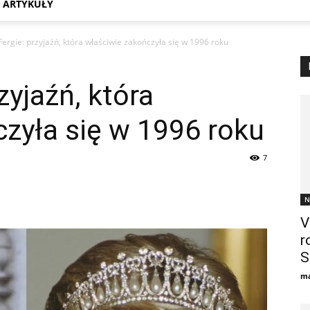
 ARTYKUŁY
Fergie: przyjaźń, która właściwie zakończyła się w 1996 roku
zyjaźń, która
zyła się w 1996 roku
7
N
V
r
S
ma