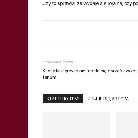
Czy to sprawia, że ​​wydaje się lojalna, czy 
Share
попередня стаття
Kacey Musgraves nie mogła się oprzeć swoim
fanom
СТАТТІ ПО ТЕМІ
БІЛЬШЕ ВІД АВТОРА