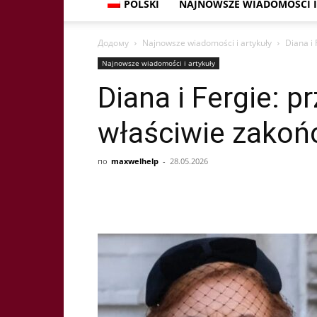
POLSKI
NAJNOWSZE WIADOMOŚCI I
Додому
Najnowsze wiadomości i artykuły
Diana i 
Najnowsze wiadomości i artykuły
Diana i Fergie: pr
właściwie zakońc
по
maxwelhelp
-
28.05.2026
Share