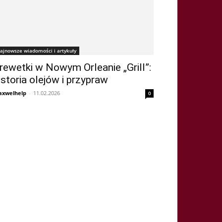
ajnowsze wiadomości i artykuły
rewetki w Nowym Orleanie „Grill”:
istoria olejów i przypraw
xwelhelp
-
11.02.2026
0