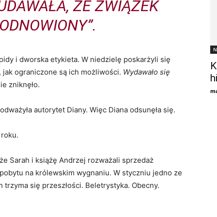
DAWAŁA, ŻE ​​ZWIĄZEK
 ODNOWIONY”.
N
idy i dworska etykieta. W niedzielę poskarżyli się
K
 jak ograniczone są ich możliwości.
Wydawało się
h
e zniknęło.
ma
odważyła autorytet Diany. Więc Diana odsunęła się.
 roku.
 że Sarah i książę Andrzej rozważali sprzedaż
pobytu na królewskim wygnaniu. W styczniu jedno ze
h trzyma się przeszłości. Beletrystyka. Obecny.