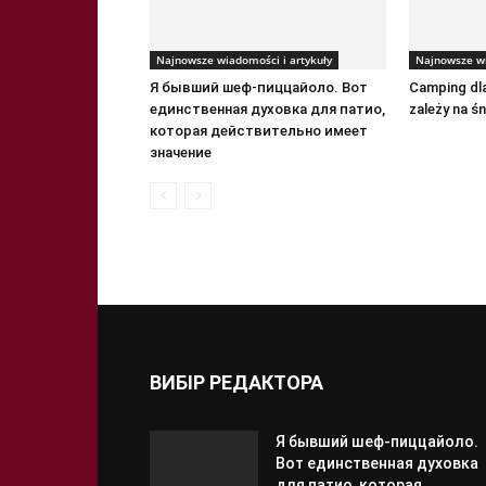
Najnowsze wiadomości i artykuły
Najnowsze wi
Я бывший шеф-пиццайоло. Вот
Camping dl
единственная духовка для патио,
zależy na śn
которая действительно имеет
значение
ВИБІР РЕДАКТОРА
Я бывший шеф-пиццайоло.
Вот единственная духовка
для патио, которая