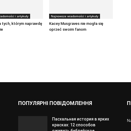
adomości i artykuły
Najnowsze wiadomości i artykuły
a tych, którym naprawdę
Kacey Musgraves nie mogła się
ie
oprzeć swoim fanom
ПОПУЛЯРНІ ПОВІДОМЛЕННЯ
П
Пасхальная история в ярких
N
красках: 12 способов
оживить библейское