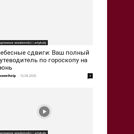
ajnowsze wiadomości i artykuły
ебесные сдвиги: Ваш полный
утеводитель по гороскопу на
юнь
xwelhelp
-
16.04.2026
0
ajnowsze wiadomości i artykuły