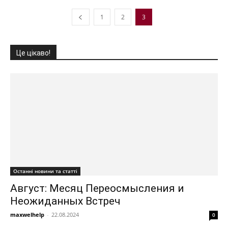
1
2
3
Це цікаво!
Останні новини та статті
Август: Месяц Переосмысления и
Неожиданных Встреч
maxwelhelp
-
22.08.2024
0