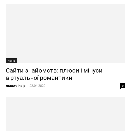
Різне
Сайти знайомств: плюси і мінуси
віртуальної романтики
maxwelhelp
-
22.04.2020
0