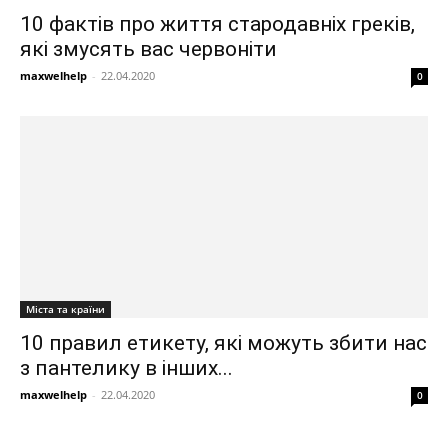
10 фактів про життя стародавніх греків,
які змусять вас червоніти
maxwelhelp
-
22.04.2020
0
Міста та країни
10 правил етикету, які можуть збити нас
з пантелику в інших...
maxwelhelp
-
22.04.2020
0