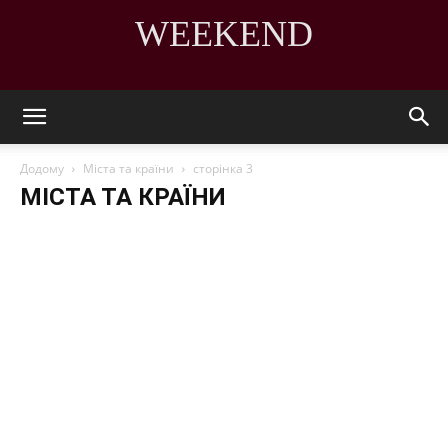
WEEKEND
DISCOVER THE ART OF PUBLISHING
Додому
Міста та країни
сторінка 3
МІСТА ТА КРАЇНИ