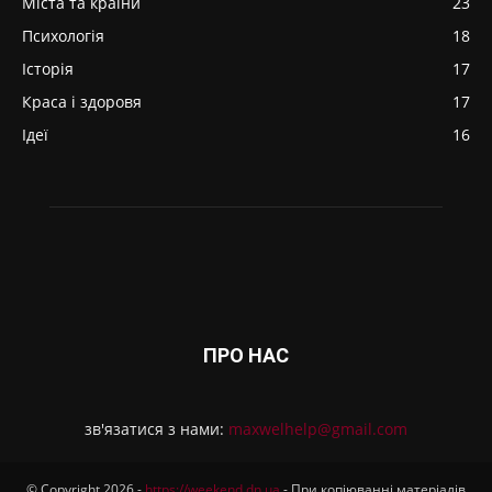
Міста та країни
23
Психологія
18
Історія
17
Краса і здоровя
17
Ідеї
16
ПРО НАС
зв'язатися з нами:
maxwelhelp@gmail.com
© Copyright 2026 -
https://weekend.dn.ua
- При копіюванні матеріалів