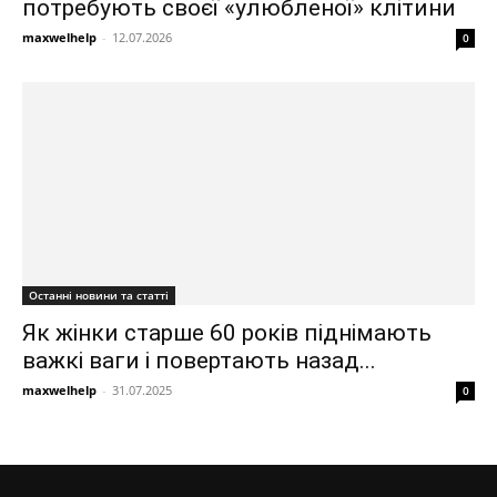
потребують своєї «улюбленої» клітини
maxwelhelp
-
12.07.2026
0
Останні новини та статті
Як жінки старше 60 років піднімають
важкі ваги і повертають назад...
maxwelhelp
-
31.07.2025
0