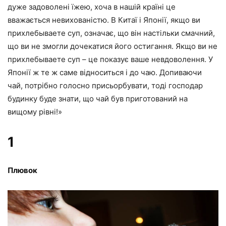
дуже задоволені їжею, хоча в нашій країні це
вважається невихованістю. В Китаї і Японії, якщо ви
прихлебываете суп, означає, що він настільки смачний,
що ви не змогли дочекатися його остигання. Якщо ви не
прихлебываете суп – це показує ваше невдоволення. У
Японії ж те ж саме відноситься і до чаю. Допиваючи
чай, потрібно голосно присьорбувати, тоді господар
будинку буде знати, що чай був приготований на
вищому рівні!»
1
Плювок