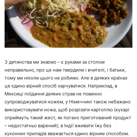
З дитинства ми знаємо – є руками за столом
неправильно, про це нам твердили і вчителі, і батьки,
тому ми ніколи цього не робимо. Але в деяких країнах
це єдино вірний спосіб харчуватися. Наприклад, в
Мексиці поїдання деяких страв не повинно
супроводжуватися ножем, у Німеччині також небажано
використовувати ножа, щоб розрізати картоплю (кухарі
сприймуть такий жест, як погано приготований продукт
– недостатньо варений), в Індії вживати їжу без
кухонних приладів вважається єдино вірним способом.