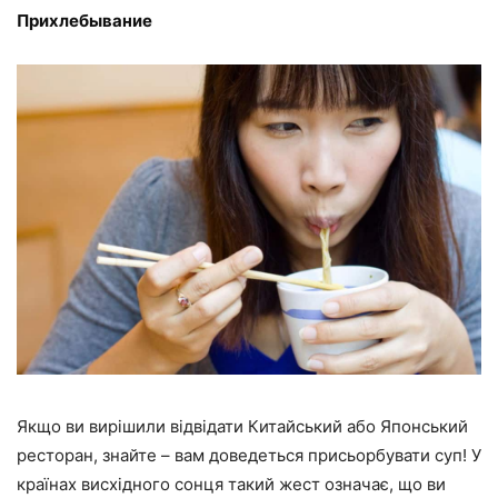
Прихлебывание
Якщо ви вирішили відвідати Китайський або Японський
ресторан, знайте – вам доведеться присьорбувати суп! У
країнах висхідного сонця такий жест означає, що ви