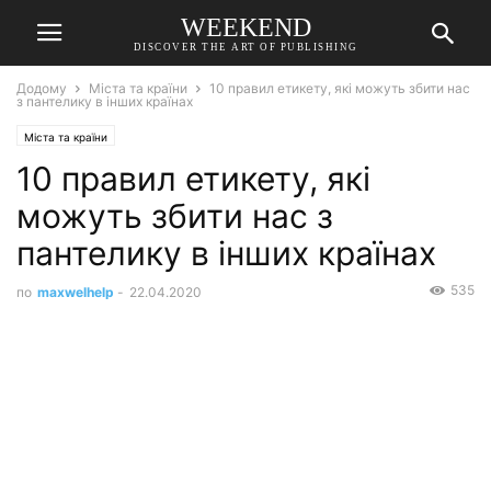
WEEKEND
DISCOVER THE ART OF PUBLISHING
Додому
Міста та країни
10 правил етикету, які можуть збити нас
з пантелику в інших країнах
Міста та країни
10 правил етикету, які
можуть збити нас з
пантелику в інших країнах
535
по
maxwelhelp
-
22.04.2020