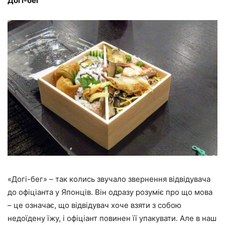
Догі-бег
«Догі-бег» – так колись звучало звернення відвідувача
до офіціанта у Японців. Він одразу розуміє про що мова
– це означає, що відвідувач хоче взяти з собою
недоїдену їжу, і офіціант повинен її упакувати. Але в наш