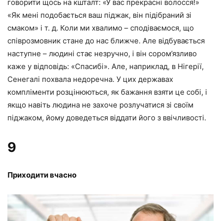
говорити щось на кшталт: «У вас прекрасні волосся!»
«Як мені подобається ваш піджак, він підібраний зі
смаком» і т. д. Коли ми хвалимо – сподіваємося, що
співрозмовник стане до нас ближче. Але відбувається
наступне – людині стає незручно, і він сором’язливо
каже у відповідь: «Спасибі». Але, наприклад, в Нігерії,
Сенегалі похвала недоречна. У цих державах
компліменти розцінюються, як бажання взяти це собі, і
якщо навіть людина не захоче розлучатися зі своїм
піджаком, йому доведеться віддати його з ввічливості.
9
Приходити вчасно