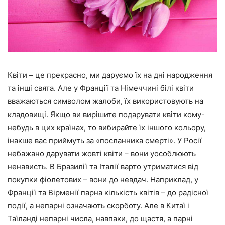
Квіти – це прекрасно, ми даруємо їх на дні народження
та інші свята. Але у Франції та Німеччині білі квіти
вважаються символом жалоби, їх використовують на
кладовищі. Якщо ви вирішите подарувати квіти кому-
небудь в цих країнах, то вибирайте їх іншого кольору,
інакше вас приймуть за «посланника смерті». У Росії
небажано дарувати жовті квіти – вони уособлюють
ненависть. В Бразилії та Італії варто утриматися від
покупки фіолетових – вони до невдач. Наприклад, у
Франції та Вірменії парна кількість квітів – до радісної
події, а непарні означають скорботу. Але в Китаї і
Таїланді непарні числа, навпаки, до щастя, а парні