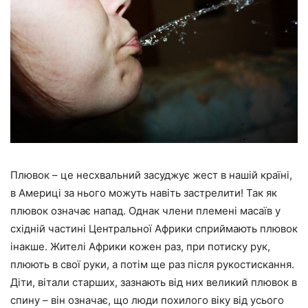
Плювок – це несхвальний засуджує жест в нашій країні,
в Америці за нього можуть навіть застрелити! Так як
плювок означає напад. Однак члени племені масаїв у
східній частині Центральної Африки сприймають плювок
інакше. Жителі Африки кожен раз, при потиску рук,
плюють в свої руки, а потім ще раз після рукостискання.
Діти, вітали старших, зазнають від них великий плювок в
спину – він означає, що люди похилого віку від усього