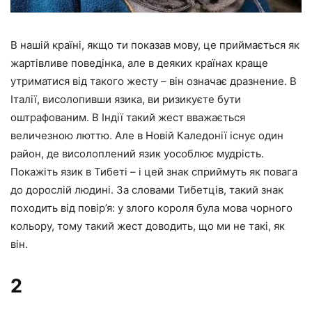
В нашій країні, якщо ти показав мову, це приймається як
жартівливе поведінка, але в деяких країнах краще
утриматися від такого жесту – він означає дразнение. В
Італії, висолопивши язика, ви ризикуєте бути
оштрафованим. В Індії такий жест вважається
величезною люттю. Але в Новій Каледонії існує один
район, де висолоплений язик уособлює мудрість.
Покажіть язик в Тибеті – і цей знак сприймуть як повага
до дорослій людині. За словами Тибетців, такий знак
походить від повір’я: у злого короля була мова чорного
кольору, тому такий жест доводить, що ми не такі, як
він.
2