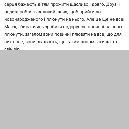
серця бажають дітям прожити щасливо і довго. Друзі і
родичі роблять великий шлях, щоб прийти до
новонародженого і плюнути на нього. Але це ще не все!
Масаї, збираючись зробити подарунок, повинні на нього
плюнути, загалом вони повинні плювати на все, що для
них нове, вони вважають, що таким чином захищають
свій зір.
попередня стаття
наступна стаття
10 кращих китайських
10 кращих фільмів про
фільмів
майбутнє людства