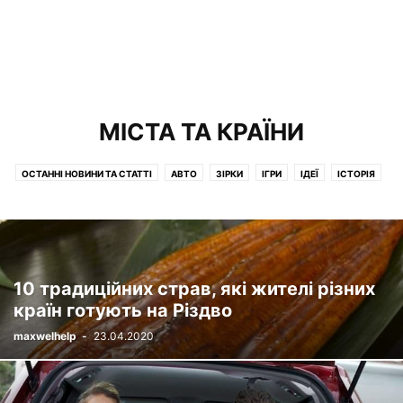
МІСТА ТА КРАЇНИ
ОСТАННІ НОВИНИ ТА СТАТТІ
АВТО
ЗІРКИ
ІГРИ
ІДЕЇ
ІСТОРІЯ
ЇЖА І НАПОЇ
КІНО
КНИГИ
КРАСА І ЗДОРОВЯ
ЛЮДИ
МІСТА ТА КРАЇНИ
МУЛЬТФІЛЬМИ
ОЗБРОННЯ
ОСВІТА
ПРИРОДА
ПСИХОЛОГІЯ
РІЗНЕ
СЕРІАЛИ
СПОРТСМЕНИ
СУСПІЛЬСТВО
ТВАРИНИ
ТОВАРИ
ФІЛЬМИ
ФІНАНСИ
10 традиційних страв, які жителі різних
країн готують на Різдво
maxwelhelp
-
23.04.2020