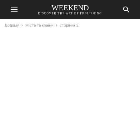
WEEKEND
DISCOVER THE ART OF PUBLISHING
Додому
Міста та країни
сторінка 2