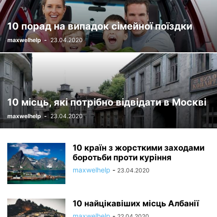
10 порад на випадок сімейної поїздки
maxwelhelp
-
23.04.2020
10 місць, які потрібно відвідати в Москві
maxwelhelp
-
23.04.2020
10 країн з жорсткими заходами
боротьби проти куріння
maxwelhelp
-
23.04.2020
10 найцікавіших місць Албанії
maxwelhelp
-
22.04.2020