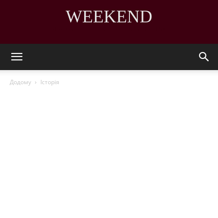
WEEKEND
DISCOVER THE ART OF PUBLISHING
Додому
Історія