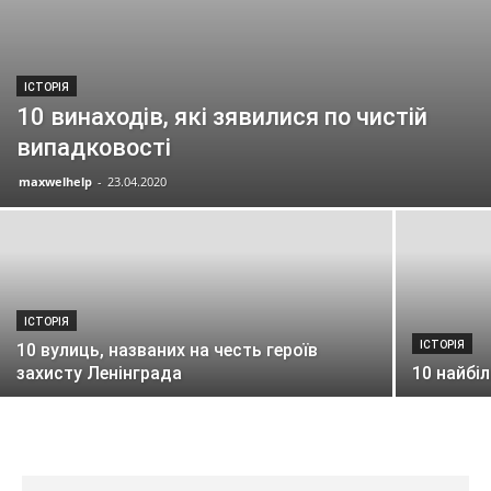
ІСТОРІЯ
10 винаходів, які зявилися по чистій
випадковості
maxwelhelp
-
23.04.2020
ІСТОРІЯ
ІСТОРІЯ
10 вулиць, названих на честь героїв
захисту Ленінграда
10 найбі