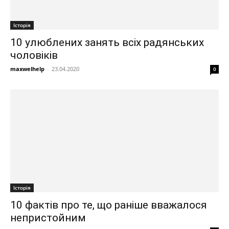
Історія
10 улюблених занять всіх радянських
чоловіків
maxwelhelp
-
23.04.2020
0
Історія
10 фактів про те, що раніше вважалося
непристойним