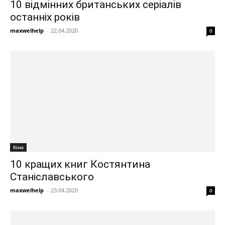
10 відмінних британських серіалів
останніх років
maxwelhelp
-
22.04.2020
0
Кіно
10 кращих книг Костянтина
Станіславського
maxwelhelp
-
23.04.2020
0