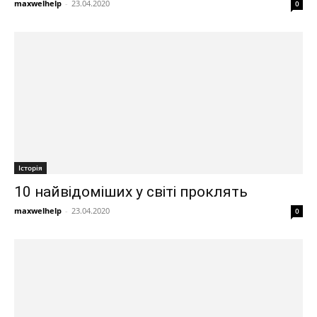
maxwelhelp
-
23.04.2020
0
Історія
10 найвідоміших у світі проклять
maxwelhelp
-
23.04.2020
0