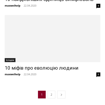
maxwelhelp
-
22.04.2020
0
Історія
10 міфів про еволюцію людини
maxwelhelp
-
22.04.2020
0
1
2