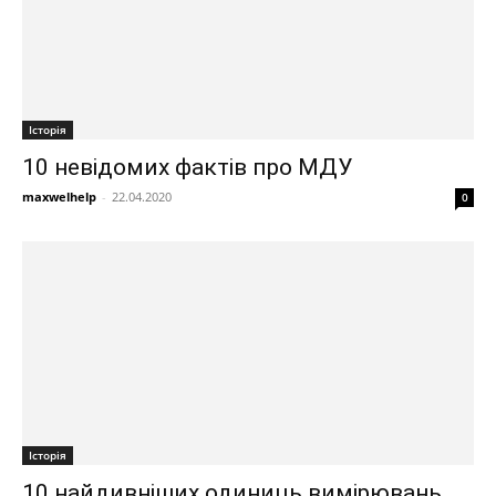
Історія
10 невідомих фактів про МДУ
maxwelhelp
-
22.04.2020
0
Історія
10 найдивніших одиниць вимірювань