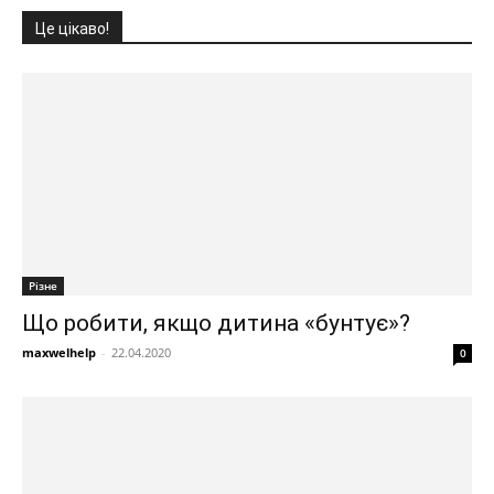
Це цікаво!
Різне
Що робити, якщо дитина «бунтує»?
maxwelhelp
-
22.04.2020
0