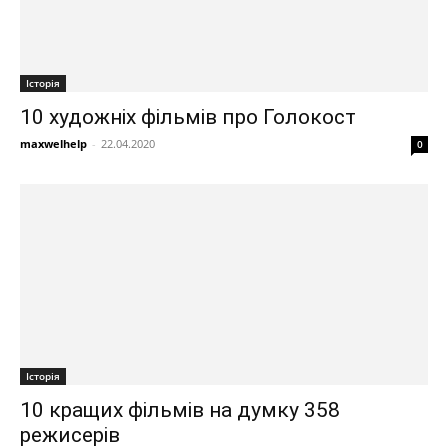
Історія
10 художніх фільмів про Голокост
maxwelhelp
-
22.04.2020
0
Історія
10 кращих фільмів на думку 358
режисерів