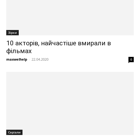
Зірки
10 акторів, найчастіше вмирали в
фільмах
maxwelhelp
-
22.04.2020
0
Серіали