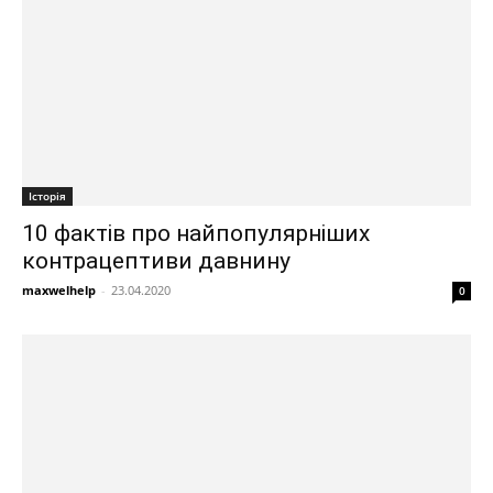
Історія
10 фактів про найпопулярніших
контрацептиви давнину
maxwelhelp
-
23.04.2020
0