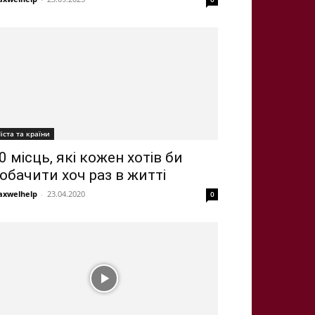
іста та країни
0 місць, які кожен хотів би
обачити хоч раз в житті
xwelhelp
-
23.04.2020
0