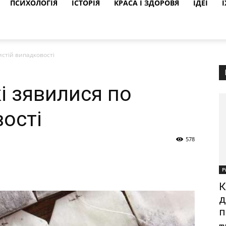
ПСИХОЛОГІЯ
ІСТОРІЯ
КРАСА І ЗДОРОВЯ
ІДЕЇ
Ї
истій випадковості
кі зявилися по
вості
578
Р
К
д
п
ma