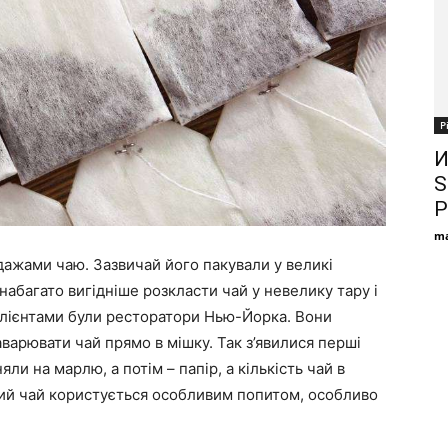
Р
И
S
P
ma
дажами чаю. Зазвичай його пакували у великі
абагато вигідніше розкласти чай у невелику тару і
клієнтами були ресторатори Нью-Йорка. Вони
варювати чай прямо в мішку. Так з’явилися перші
ли на марлю, а потім – папір, а кількість чай в
кий чай користується особливим попитом, особливо