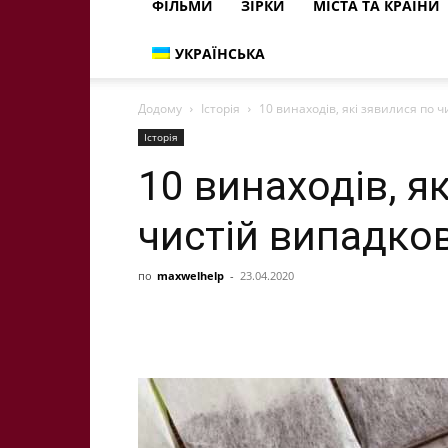
ФІЛЬМИ
ЗІРКИ
МІСТА ТА КРАЇНИ
УКРАЇНСЬКА
Додому
Історія
10 винаходів, які зявилися по ч
Історія
10 винаходів, я
чистій випадко
по
maxwelhelp
-
23.04.2020
Share