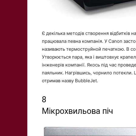
Є декілька методів створення відбитків 
працювала певна компанія. У Canon заст
називають термоструйной печаткою. В соп
Утворюється пара, яка і виштовхує крапе
інженерів компанії. Якось під час провед
паяльник. Нагрівшись, чорнило потекли. 
отримав назву BubbleJet.
8
Мікрохвильова піч