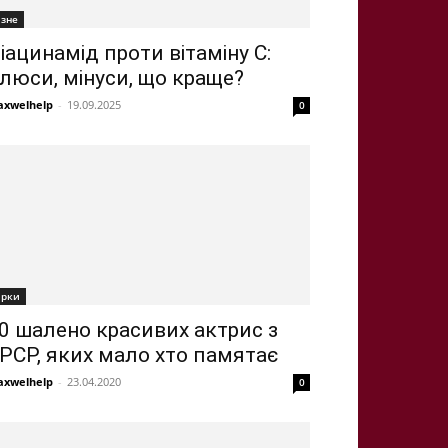
ізне
іацинамід проти вітаміну С:
люси, мінуси, що краще?
xwelhelp
-
19.09.2025
0
ірки
0 шалено красивих актрис з
РСР, яких мало хто памятає
xwelhelp
-
23.04.2020
0