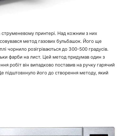
на струменевому принтері. Над кожним з них
осовувався метод газових бульбашок. Його ще
лі чорнило розігріваються до 300-500 градусів.
льки фарби на лист. Цей метод придумав один з
ення робіт він випадково поставив на ручку гарячий
Це підштовхнуло його до створення методу, який