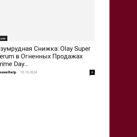
ізне
зумрудная Снижка: Olay Super
erum в Огненных Продажах
rime Day...
xwelhelp
-
10.10.2024
0