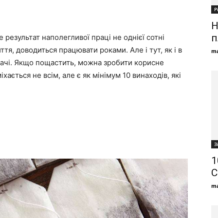
Р
Н
п
е результат наполегливої праці не однієї сотні
ття, доводиться працювати роками. Але і тут, як і в
ma
удачі. Якщо пощастить, можна зробити корисне
хається не всім, але є як мінімум 10 винаходів, які
З
1
С
ma