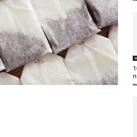
М
1
п
ma