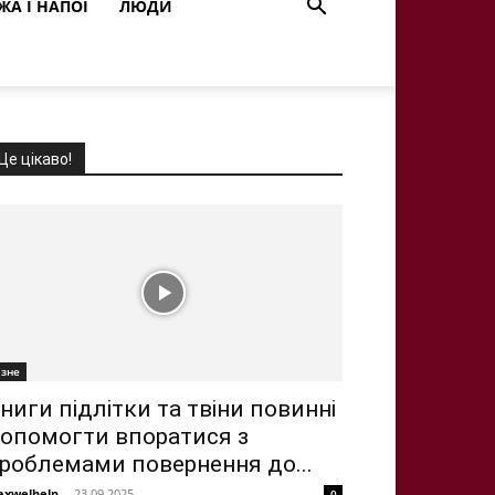
ЖА І НАПОЇ
ЛЮДИ
Це цікаво!
ізне
ниги підлітки та твіни повинні
опомогти впоратися з
роблемами повернення до...
xwelhelp
-
23.09.2025
0