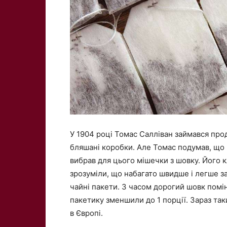
У 1904 році Томас Салліван займався про
бляшані коробки. Але Томас подумав, що н
вибрав для цього мішечки з шовку. Його 
зрозуміли, що набагато швидше і легше за
чайні пакети. З часом дорогий шовк поміня
пакетику зменшили до 1 порції. Зараз та
в Європі.