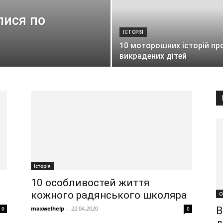
лися по
ІСТОРІЯ
10 моторошних історій пр
викрадених дітей
Історія
10 особливостей життя
кожного радянського школяра
О
maxwelhelp
-
22.04.2020
В
0
0