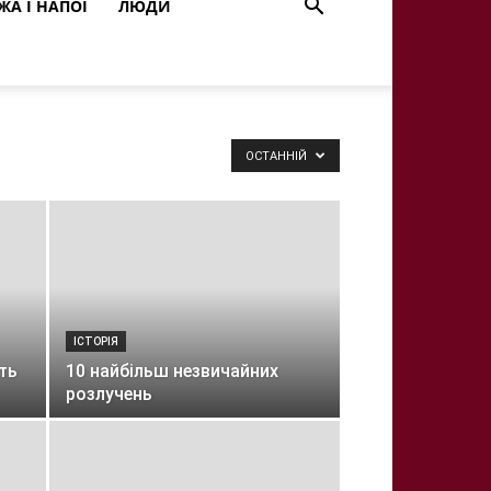
ЖА І НАПОЇ
ЛЮДИ
ОСТАННІЙ
ІСТОРІЯ
ть
10 найбільш незвичайних
розлучень