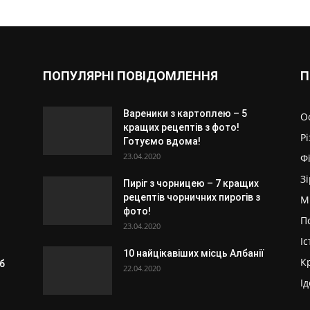
ПОПУЛЯРНІ ПОВІДОМЛЕННЯ
П
Вареники з картоплею – 5
О
о
кращих рецептів з фото!
Р
Готуємо вдома!
23.04.2020
Ф
З
Пиріг з чорницею – 7 кращих
рецептів чорничних пирогів з
М
фото!
П
23.04.2020
Іс
10 найцікавіших місць Албанії
К
б
22.04.2020
Ід