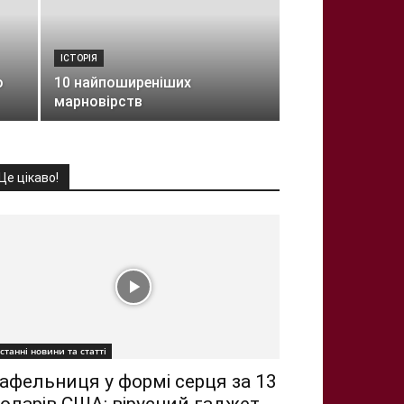
ІСТОРІЯ
о
10 найпоширеніших
марновірств
Це цікаво!
станні новини та статті
афельниця у формі серця за 13