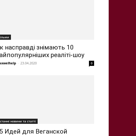
ільми
к насправді знімають 10
айпопулярніших реаліті-шоу
xwelhelp
-
23.04.2020
0
станні новини та статті
5 Идей для Веганской