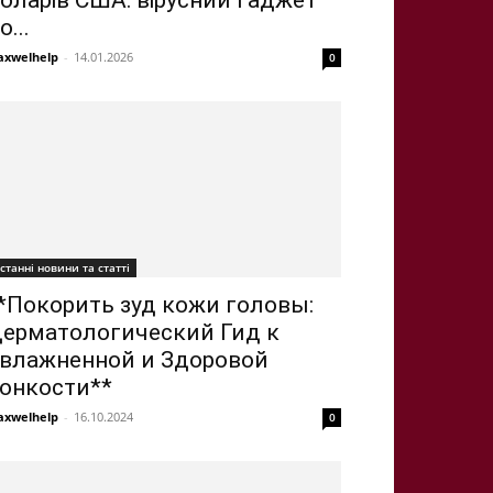
оларів США: вірусний гаджет
о...
xwelhelp
-
14.01.2026
0
станні новини та статті
*Покорить зуд кожи головы:
ерматологический Гид к
влажненной и Здоровой
онкости**
xwelhelp
-
16.10.2024
0