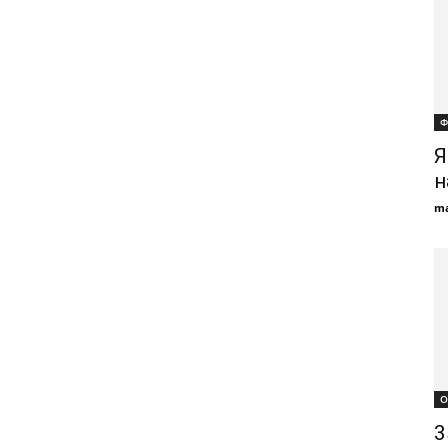
Ф
Я
н
ma
О
3