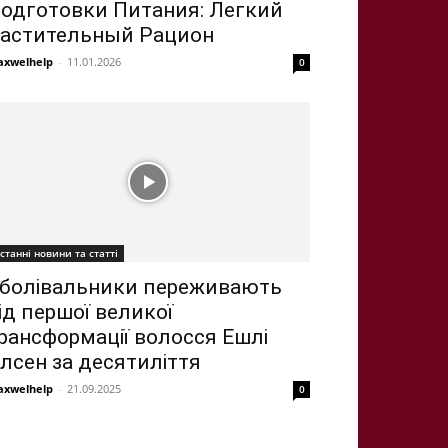
одготовки Питания: Легкий
астительный Рацион
xwelhelp
-
11.01.2026
0
станні новини та статті
болівальники переживають
ід першої великої
рансформації волосся Ешлі
лсен за десятиліття
xwelhelp
-
21.09.2025
0