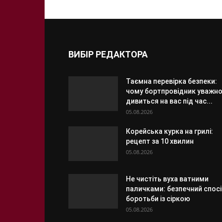
ВИБІР РЕДАКТОРА
Таємна перевірка безпеки:
чому бортпровідник уважн
дивиться на вас під час...
05.08.2026
Корейська курка на грилі:
рецепт за 10 хвилин
05.08.2026
Не чистіть вуха ватними
паличками: безпечний спосі
боротьби із сіркою
05.08.2026