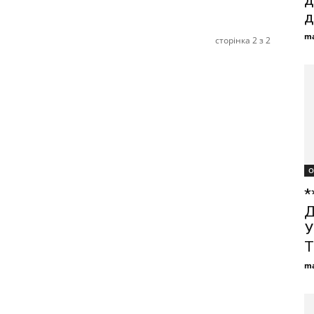
д
д
ma
сторінка 2 з 2
О
*
Д
У
Т
ma