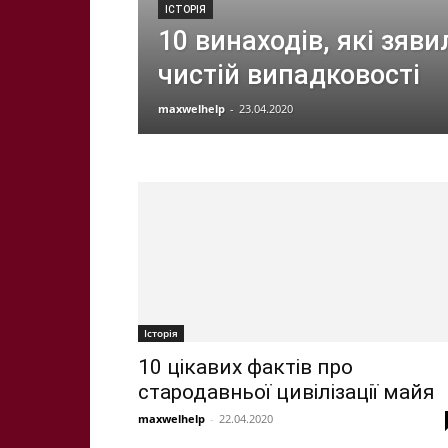
ІСТОРІЯ
10 винаходів, які зяви
чистій випадковості
maxwelhelp
-
23.04.2020
Історія
10 цікавих фактів про
стародавньої цивілізації майя
maxwelhelp
-
22.04.2020