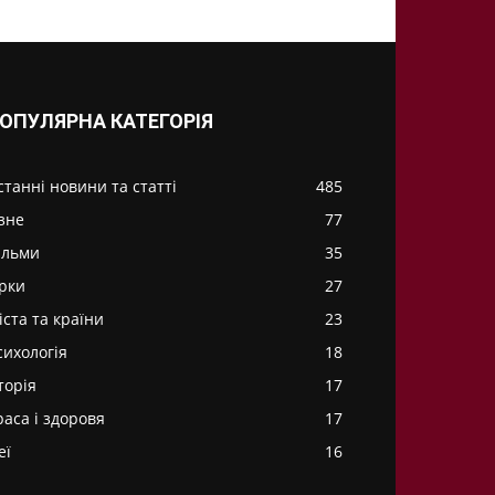
ОПУЛЯРНА КАТЕГОРІЯ
станні новини та статті
485
ізне
77
ільми
35
ірки
27
іста та країни
23
сихологія
18
торія
17
раса і здоровя
17
еї
16