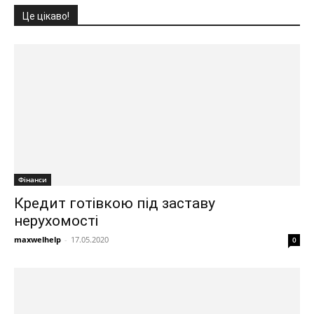
Це цікаво!
Фінанси
Кредит готівкою під заставу
нерухомості
maxwelhelp
-
17.05.2020
0