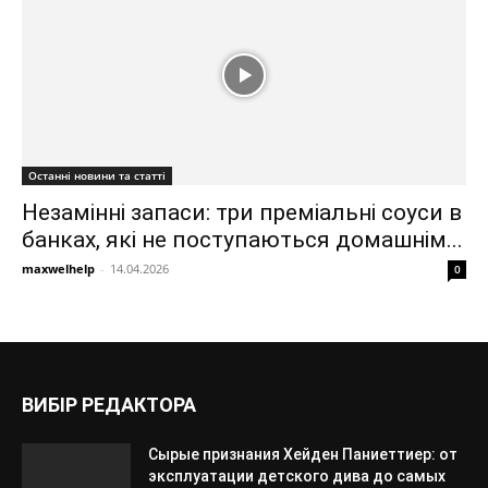
Останні новини та статті
Незамінні запаси: три преміальні соуси в
банках, які не поступаються домашнім...
maxwelhelp
-
14.04.2026
0
ВИБІР РЕДАКТОРА
Сырые признания Хейден Паниеттиер: от
эксплуатации детского дива до самых