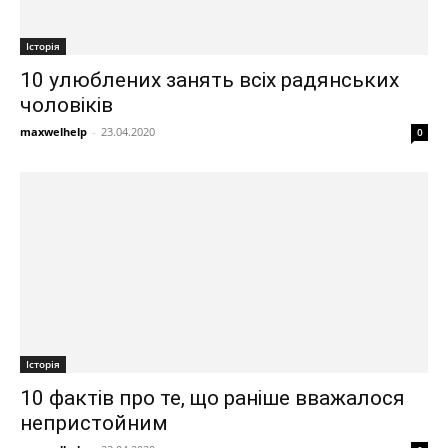
Історія
10 улюблених занять всіх радянських
чоловіків
maxwelhelp
-
23.04.2020
0
Історія
10 фактів про те, що раніше вважалося
непристойним