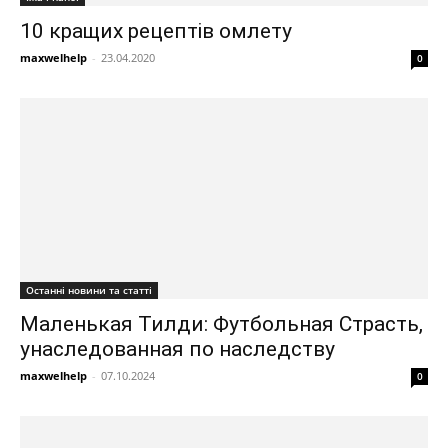
10 кращих рецептів омлету
maxwelhelp
-
23.04.2020
0
Останні новини та статті
Маленькая Тилди: Футбольная Страсть,
унаследованная по наследству
maxwelhelp
-
07.10.2024
0