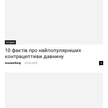
Історія
10 фактів про найпопулярніших
контрацептиви давнину
maxwelhelp
-
23.04.2020
0