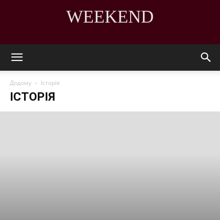
WEEKEND
DISCOVER THE ART OF PUBLISHING
Додому
Історія
ІСТОРІЯ