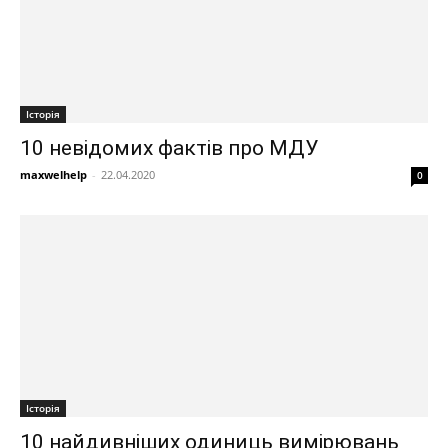
Історія
10 невідомих фактів про МДУ
maxwelhelp
-
22.04.2020
0
Історія
10 найдивніших одиниць вимірювань