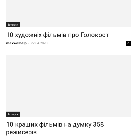
Історія
10 художніх фільмів про Голокост
maxwelhelp
-
22.04.2020
0
Історія
10 кращих фільмів на думку 358
режисерів