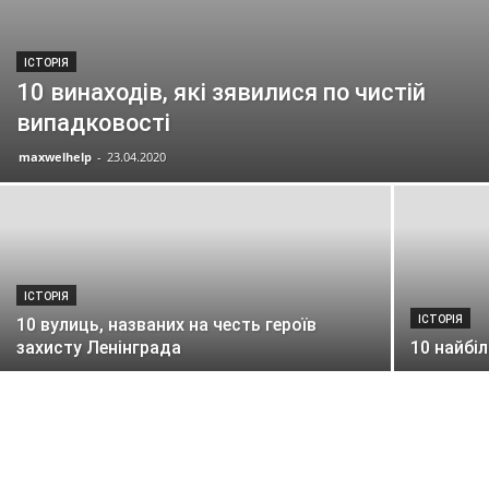
ІСТОРІЯ
10 винаходів, які зявилися по чистій
випадковості
maxwelhelp
-
23.04.2020
ІСТОРІЯ
ІСТОРІЯ
10 вулиць, названих на честь героїв
захисту Ленінграда
10 найбі