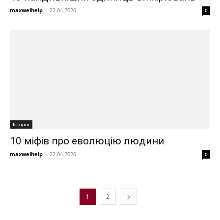
maxwelhelp
-
22.04.2020
0
Історія
10 міфів про еволюцію людини
maxwelhelp
-
22.04.2020
0
1
2