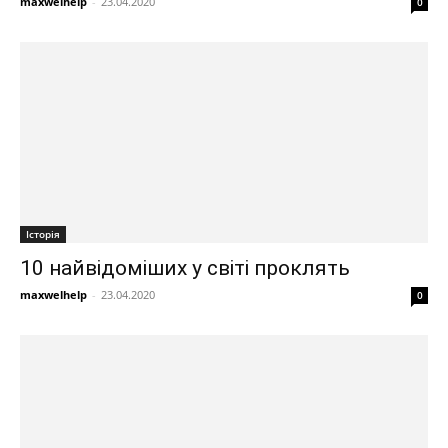
maxwelhelp
-
23.04.2020
0
Історія
10 найвідоміших у світі проклять
maxwelhelp
-
23.04.2020
0