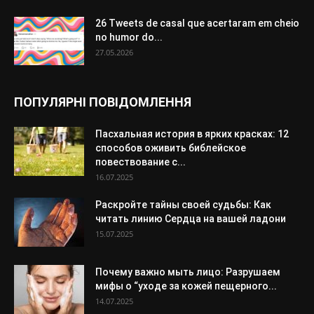
26 Tweets de casal que acertaram em cheio
no humor do...
27.05.2026
ПОПУЛЯРНІ ПОВІДОМЛЕННЯ
Пасхальная история в ярких красках: 12
способов оживить библейское
повествование с...
16.07.2025
Раскройте тайны своей судьбы: Как
читать линию Сердца на вашей ладони
15.07.2025
Почему важно мыть лицо: Разрушаем
мифы о “уходе за кожей пещерного...
14.07.2025