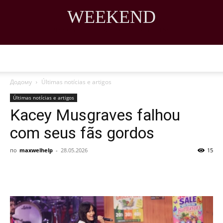
WEEKEND
DISCOVER THE ART OF PUBLISHING
Додому
Últimas notícias e artigos
Últimas notícias e artigos
Kacey Musgraves falhou
com seus fãs gordos
по
maxwelhelp
-
28.05.2026
15
Share