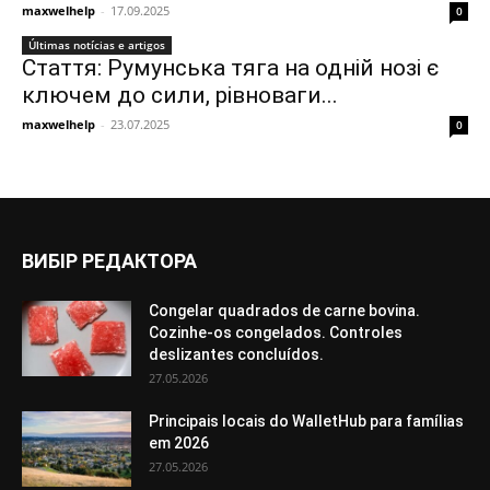
maxwelhelp
-
17.09.2025
0
Últimas notícias e artigos
Стаття: Румунська тяга на одній нозі є
ключем до сили, рівноваги...
maxwelhelp
-
23.07.2025
0
ВИБІР РЕДАКТОРА
Congelar quadrados de carne bovina.
Cozinhe-os congelados. Controles
deslizantes concluídos.
27.05.2026
Principais locais do WalletHub para famílias
em 2026
27.05.2026