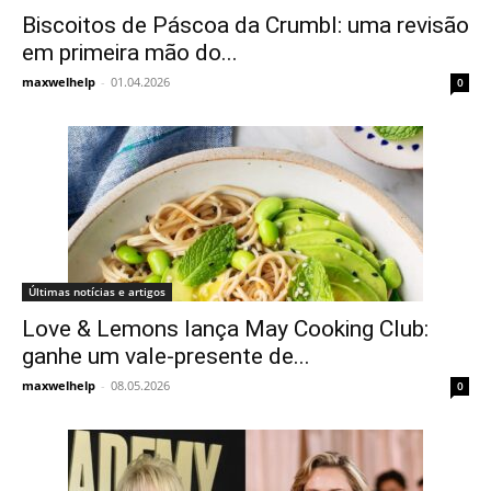
Biscoitos de Páscoa da Crumbl: uma revisão
em primeira mão do...
maxwelhelp
-
01.04.2026
0
Últimas notícias e artigos
Love & Lemons lança May Cooking Club:
ganhe um vale-presente de...
maxwelhelp
-
08.05.2026
0