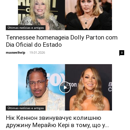
Últimas notícias e artigos
Tennessee homenageia Dolly Parton com
Dia Oficial do Estado
maxwelhelp
-
19.01.2026
0
Últimas notícias e artigos
Нік Кеннон звинувачує колишню
дружину Мерайю Кері в тому, що у...