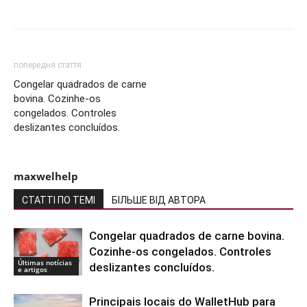
Share
попередня стаття
Congelar quadrados de carne
bovina. Cozinhe-os
congelados. Controles
deslizantes concluídos.
maxwelhelp
СТАТТІ ПО ТЕМІ
БІЛЬШЕ ВІД АВТОРА
Congelar quadrados de carne bovina.
Cozinhe-os congelados. Controles
Últimas notícias
deslizantes concluídos.
e artigos
Principais locais do WalletHub para