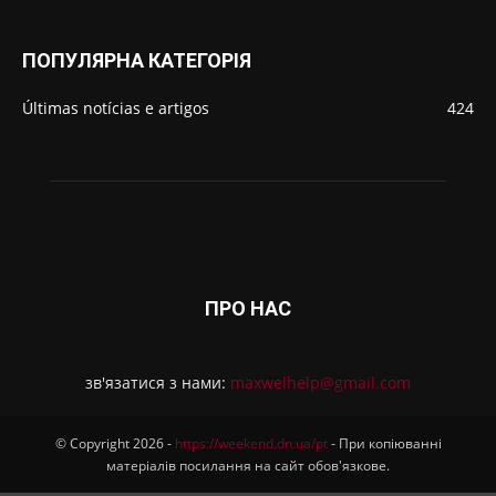
ПОПУЛЯРНА КАТЕГОРІЯ
Últimas notícias e artigos
424
ПРО НАС
зв'язатися з нами:
maxwelhelp@gmail.com
© Copyright 2026 -
https://weekend.dn.ua/pt
- При копіюванні
матеріалів посилання на сайт обов'язкове.