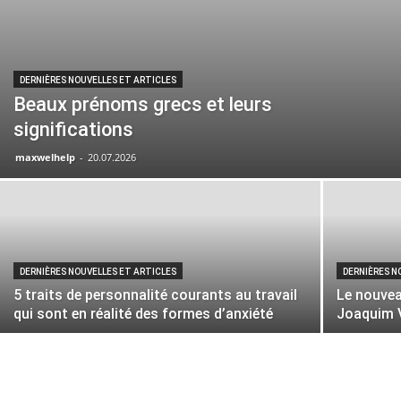
DERNIÈRES NOUVELLES ET ARTICLES
Beaux prénoms grecs et leurs
significations
maxwelhelp
-
20.07.2026
DERNIÈRES NOUVELLES ET ARTICLES
DERNIÈRES N
5 traits de personnalité courants au travail
Le nouvea
qui sont en réalité des formes d’anxiété
Joaquim V