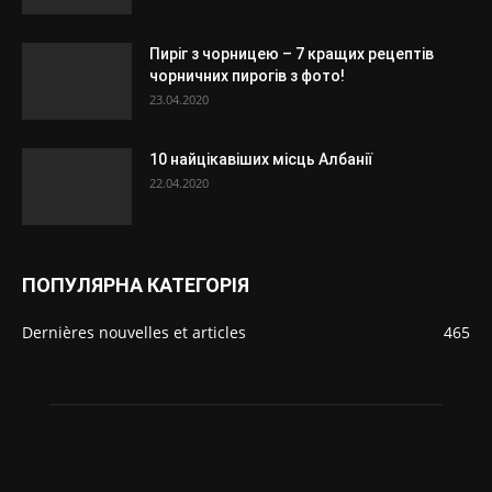
Пиріг з чорницею – 7 кращих рецептів
чорничних пирогів з фото!
23.04.2020
10 найцікавіших місць Албанії
22.04.2020
ПОПУЛЯРНА КАТЕГОРІЯ
Dernières nouvelles et articles
465