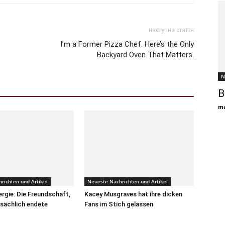
наступна стаття
I’m a Former Pizza Chef. Here’s the Only
Backyard Oven That Matters.
N
B
ma
richten und Artikel
Neueste Nachrichten und Artikel
ergie: Die Freundschaft,
Kacey Musgraves hat ihre dicken
tsächlich endete
Fans im Stich gelassen