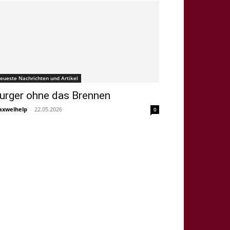
eueste Nachrichten und Artikel
urger ohne das Brennen
xwelhelp
-
22.05.2026
0