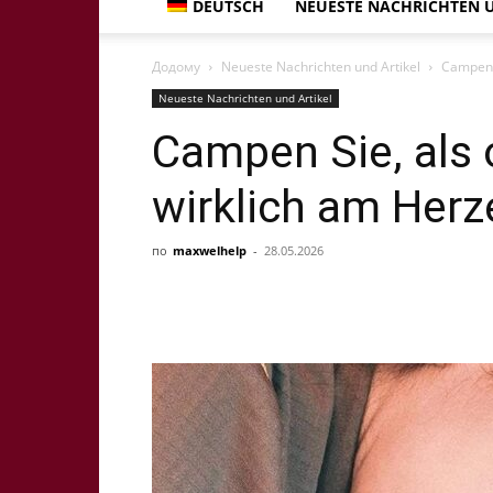
DEUTSCH
NEUESTE NACHRICHTEN U
Додому
Neueste Nachrichten und Artikel
Campen S
Neueste Nachrichten und Artikel
Campen Sie, als 
wirklich am Herze
по
maxwelhelp
-
28.05.2026
Share