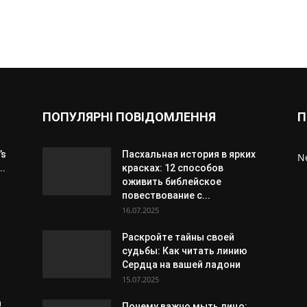
ПОПУЛЯРНІ ПОВІДОМЛЕННЯ
П
’s
Пасхальная история в ярких
N
..
красках: 12 способов
оживить библейское
повествование с...
16.07.2025
Раскройте тайны своей
судьбы: Как читать линию
Сердца на вашей ладони
15.07.2025
n
Почему важно мыть лицо: