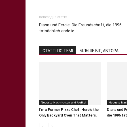
попередня стаття
Diana und Fergie: Die Freundschaft, die 1996
tatsächlich endete
СТАТТІ ПО ТЕМІ
БІЛЬШЕ ВІД АВТОРА
Neueste Nachrichten und Artikel
Neueste Nach
I’m a Former Pizza Chef. Here’s the
Diana und F
Only Backyard Oven That Matters.
die 1996 ta