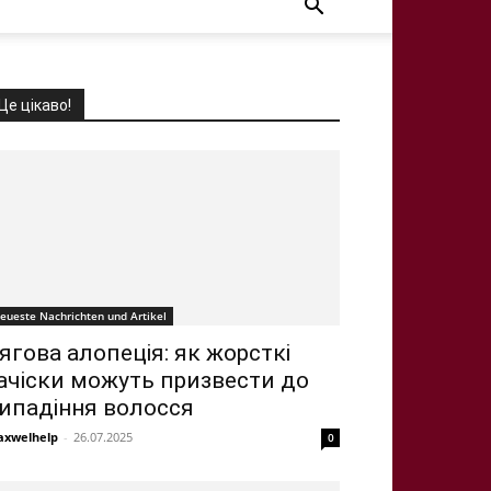
Це цікаво!
eueste Nachrichten und Artikel
ягова алопеція: як жорсткі
ачіски можуть призвести до
ипадіння волосся
xwelhelp
-
26.07.2025
0