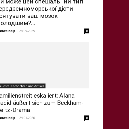
и може цей спеціальний тип
ередземноморської дієти
рятувати ваш мозок
олодшим?...
xwelhelp
-
24.09.2025
0
eueste Nachrichten und Artikel
amilienstreit eskaliert: Alana
adid äußert sich zum Beckham-
eltz-Drama
xwelhelp
-
24.01.2026
0