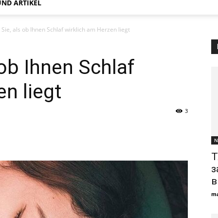
ND ARTIKEL
ie, als ob Ihnen Schlaf wirklich am Herzen liegt
ob Ihnen Schlaf
n liegt
3
N
Т
з
в
ma