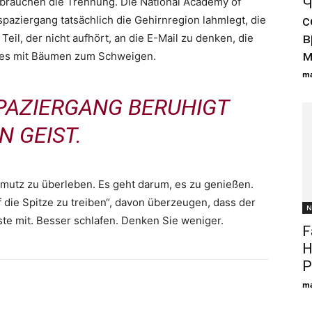
r brauchen die Trennung. Die National Academy of
Ч
с
paziergang tatsächlich die Gehirnregion lahmlegt, die
в
Teil, der nicht aufhört, an die E-Mail zu denken, die
м
g es mit Bäumen zum Schweigen.
ma
SPAZIERGANG BERUHIGT
N GEIST.
hmutz zu überleben. Es geht darum, es zu genießen.
uf die Spitze zu treiben“, davon überzeugen, dass der
N
ste mit. Besser schlafen. Denken Sie weniger.
F
H
P
ma