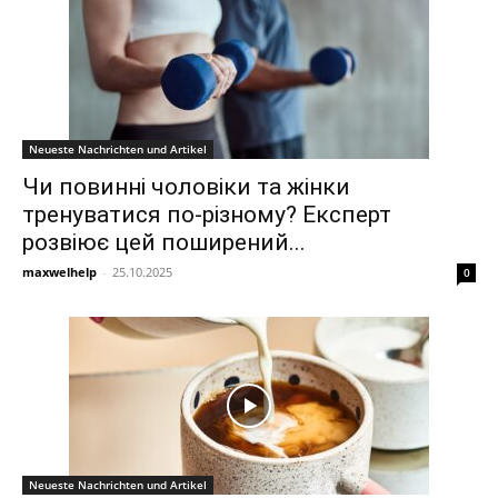
Neueste Nachrichten und Artikel
Чи повинні чоловіки та жінки
тренуватися по-різному? Експерт
розвіює цей поширений...
maxwelhelp
-
25.10.2025
0
Neueste Nachrichten und Artikel