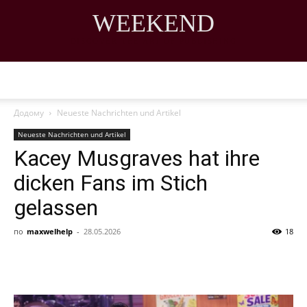
WEEKEND
DISCOVER THE ART OF PUBLISHING
Додому
Neueste Nachrichten und Artikel
Neueste Nachrichten und Artikel
Kacey Musgraves hat ihre
dicken Fans im Stich
gelassen
по
maxwelhelp
-
28.05.2026
18
Share