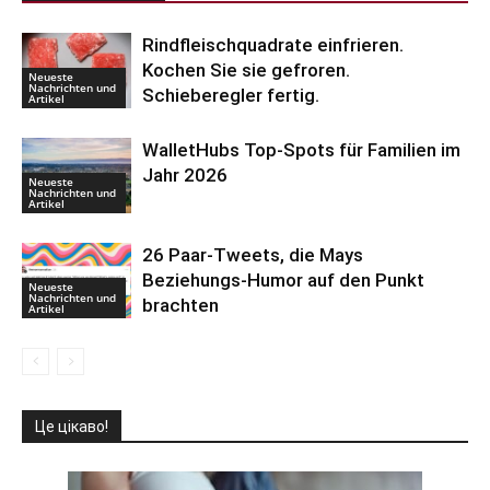
Rindfleischquadrate einfrieren.
Kochen Sie sie gefroren.
Neueste
Nachrichten und
Schieberegler fertig.
Artikel
WalletHubs Top-Spots für Familien im
Jahr 2026
Neueste
Nachrichten und
Artikel
26 Paar-Tweets, die Mays
Beziehungs-Humor auf den Punkt
Neueste
Nachrichten und
brachten
Artikel
Це цікаво!