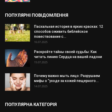
ПОПУЛЯРНІ ПОВІДОМЛЕННЯ
Пасхальная история в ярких красках: 12
способов оживить библейское
повествование с...
16.07.2025
Раскройте тайны своей судьбы: Как
читать линию Сердца на вашей ладони
15.07.2025
Почему важно мыть лицо: Разрушаем
мифы о “уходе за кожей пещерного...
14.07.2025
ПОПУЛЯРНА КАТЕГОРІЯ