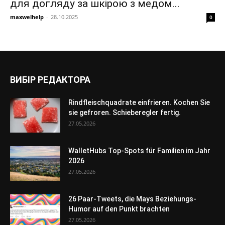
для догляду за шкірою з медом...
maxwelhelp
-
28.10.2025
0
ВИБІР РЕДАКТОРА
Rindfleischquadrate einfrieren. Kochen Sie
sie gefroren. Schieberegler fertig.
27.05.2026
WalletHubs Top-Spots für Familien im Jahr
2026
27.05.2026
26 Paar-Tweets, die Mays Beziehungs-
Humor auf den Punkt brachten
27.05.2026