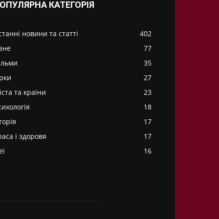
ОПУЛЯРНА КАТЕГОРІЯ
станні новини та статті
402
ізне
77
ільми
35
ірки
27
іста та країни
23
сихологія
18
торія
17
раса і здоровя
17
еї
16