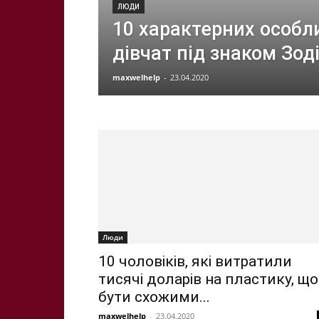
ЛЮДИ
10 характерних особл
дівчат під знаком Зод
maxwelhelp
-
23.04.2020
Люди
10 чоловіків, які витратили
тисячі доларів на пластику, щ
бути схожими...
maxwelhelp
-
23.04.2020