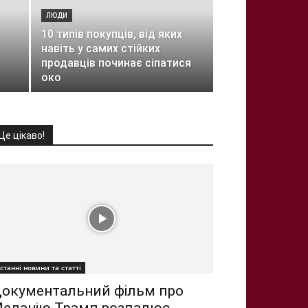
ЛЮДИ
10 типів покупців, від яких
навіть у самих стійких
продавців починає сіпатися
око
Це цікаво!
станні новини та статті
окументальний фільм про