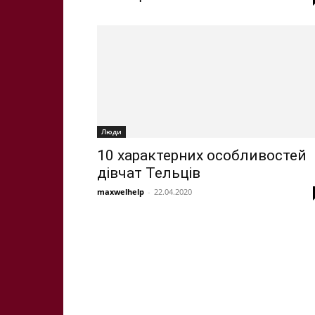
Люди
10 характерних особливостей
дівчат Тельців
maxwelhelp
-
22.04.2020