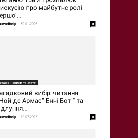
еланію Трамп розпалює
искусію про майбутнє ролі
ершої...
xwelhelp
-
30.01.2026
0
станні новини та статті
агадковий вибір: читання
Ной де Армас” Енні Бот ” та
ідлуння...
xwelhelp
-
19.07.2025
0