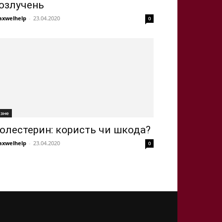
озлучень
xwelhelp
-
23.04.2020
0
ізне
олестерин: користь чи шкода?
xwelhelp
-
23.04.2020
0