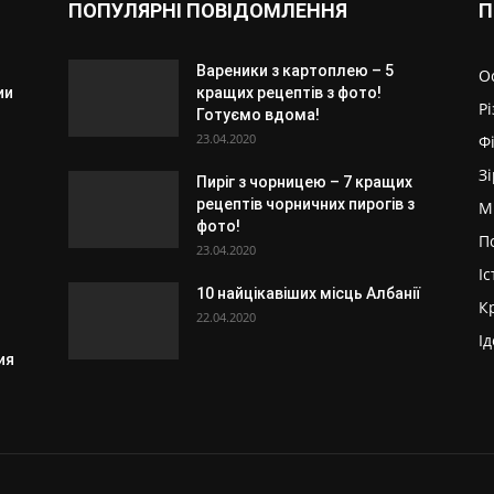
ПОПУЛЯРНІ ПОВІДОМЛЕННЯ
П
Вареники з картоплею – 5
О
ии
кращих рецептів з фото!
Р
Готуємо вдома!
23.04.2020
Ф
З
Пиріг з чорницею – 7 кращих
и
рецептів чорничних пирогів з
М
фото!
П
23.04.2020
Іс
10 найцікавіших місць Албанії
К
22.04.2020
Ід
ия