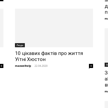
М
д
п
ma
Люди
10 цікавих фактів про життя
Уїтні Хюстон
О
maxwelhelp
-
22.04.2020
0
0
З
а
в
ma