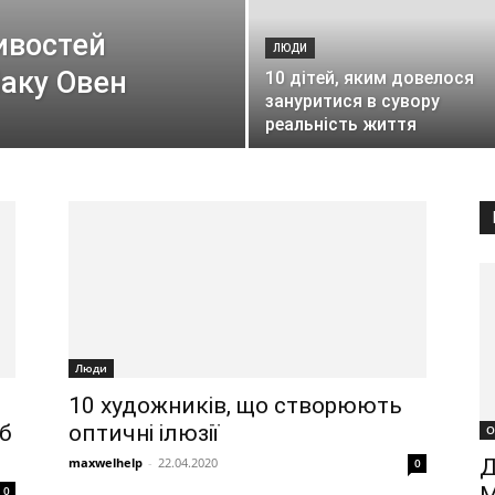
ивостей
ЛЮДИ
іаку Овен
10 дітей, яким довелося
зануритися в сувору
реальність життя
Люди
10 художників, що створюють
об
оптичні ілюзії
О
maxwelhelp
-
22.04.2020
Д
0
0