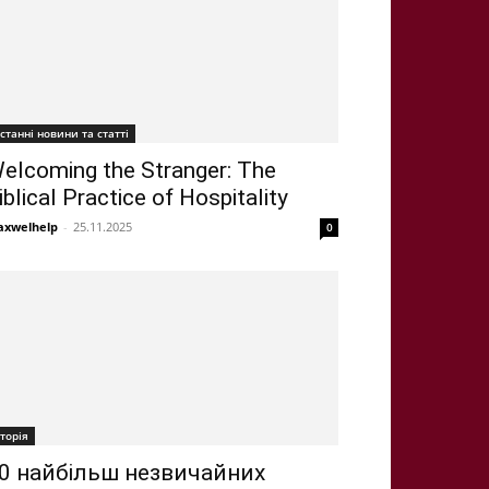
станні новини та статті
elcoming the Stranger: The
iblical Practice of Hospitality
xwelhelp
-
25.11.2025
0
сторія
0 найбільш незвичайних