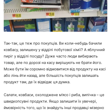
Так-так, це теж про покупців. Ви коли-небудь бачили
ковбасу, залишену у відділі побутової хімії? А яблучний
пиріг у відділі посуду? Дуже часто люди вибирають
товар, але по дорозі на касу вирішують не брати його.
Може бути їм соромно відмовитися від продукту на касі
або лінь йти назад, але більшість покупців залишать
продукт там, де їх відвідає ця думка.
Салати, ковбаси, охолоджене м’ясо і риба, випічка – це
швидкопсувні продукти. Якщо залишити їх увечері,
ймовірність того, що їх знайдуть інші продавці мізерно