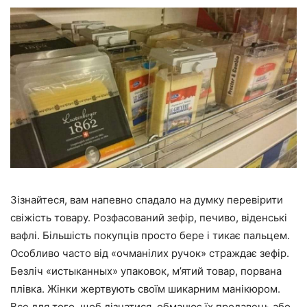
Зізнайтеся, вам напевно спадало на думку перевірити
свіжість товару. Розфасований зефір, печиво, віденські
вафлі. Більшість покупців просто бере і тикає пальцем.
Особливо часто від «очманілих ручок» страждає зефір.
Безліч «истыканных» упаковок, м’ятий товар, порвана
плівка. Жінки жертвують своїм шикарним манікюром.
Все для того, щоб дізнатися, обманює їх продавець або