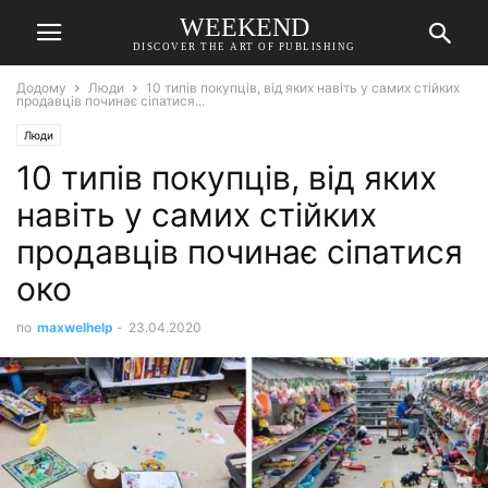
WEEKEND
DISCOVER THE ART OF PUBLISHING
Додому
Люди
10 типів покупців, від яких навіть у самих стійких
продавців починає сіпатися...
Люди
10 типів покупців, від яких
навіть у самих стійких
продавців починає сіпатися
око
по
maxwelhelp
-
23.04.2020