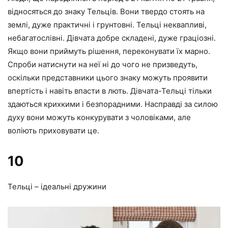
відносяться до знаку Тельців. Вони твердо стоять на
землі, дуже практичні і грунтовні. Тельці неквапливі,
небагатослівні. Дівчата добре складені, дуже граціозні.
Якщо вони приймуть рішення, переконувати їх марно.
Спроби натиснути на неї ні до чого не призведуть,
оскільки представники цього знаку можуть проявити
впертість і навіть впасти в лють. Дівчата-Тельці тільки
здаються крихкими і безпорадними. Насправді за силою
духу вони можуть конкурувати з чоловіками, але
воліють приховувати це.
10
Тельці – ідеальні дружини