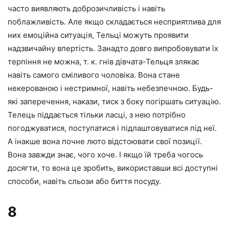
часто виявляють доброзичливість і навіть
поблажливість. Але якщо складається несприятлива для
них емоційна ситуація, Тельці можуть проявити
надзвичайну впертість. Занадто довго випробовувати їх
терпіння не можна, т. к. гнів дівчата-Тельця злякає
навіть самого сміливого чоловіка. Вона стане
некерованою і нестримної, навіть небезпечною. Будь-
які заперечення, накази, тиск з боку погіршать ситуацію.
Телець піддається тільки ласці, з нею потрібно
погоджуватися, поступатися і підлаштовуватися під неї.
А інакше вона почне люто відстоювати свої позиції.
Вона завжди знає, чого хоче. І якщо їй треба чогось
досягти, то вона це зробить, використавши всі доступні
способи, навіть сльози або биття посуду.
8