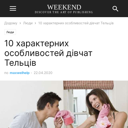
WEEKEND
DISCOVER THE ART OF PUBLISHING
Додому
Люди
10 характерних особливостей дівчат Тельців
Люди
10 характерних
особливостей дівчат
Тельців
по
maxwelhelp
-
22.04.2020