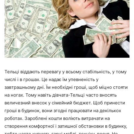
Тельці віддають перевагу у всьому стабільність, у тому
числі і в грошах. Це надає їм упевненість у
завтрашньому дні. Їм необхідні гроші, щоб міцно стояти
на ногах. Тому навіть дівчата-Тельці часто вносять
величезний внесок у сімейний бюджет. Щоб принести
гроші в будинок, вони згодні працювати на декількох
роботах. Зароблені кошти воліють витрачати на
створення комфортної і затишної обстановки в будинку,
тобто часто купують гарні меблі, техніку, посуд. Не