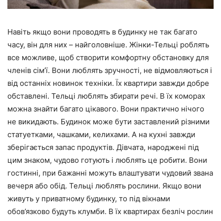
Навіть якщо вони проводять в будинку не так багато
часу, він для них – найголовніше. Жінки-Тельці роблять
все можливе, щоб створити комфортну обстановку для
членів сім’ї. Вони люблять зручності, не відмовляються і
від останніх новинок техніки. Їх квартири завжди добре
обставлені. Тельці люблять збирати речі. В їх коморах
можна знайти багато цікавого. Вони практично нічого
не викидають. Будинок може бути заставлений різними
статуетками, чашками, келихами. А на кухні завжди
зберігається запас продуктів. Дівчата, народжені під
цим знаком, чудово готують і люблять це робити. Вони
гостинні, при бажанні можуть влаштувати чудовий звана
вечеря або обід. Тельці люблять рослини. Якщо вони
живуть у приватному будинку, то під вікнами
обов’язково будуть клумби. В їх квартирах безліч рослин