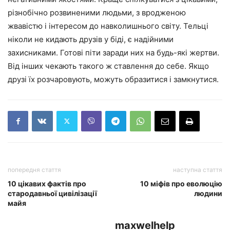
різнобічно розвиненими людьми, з вродженою
жвавістю і інтересом до навколишнього світу. Тельці
ніколи не кидають друзів у біді, є надійними
захисниками. Готові піти заради них на будь-які жертви.
Від інших чекають такого ж ставлення до себе. Якщо
друзі їх розчаровують, можуть образитися і замкнутися.
попередня стаття
наступна стаття
10 цікавих фактів про
10 міфів про еволюцію
стародавньої цивілізації
людини
майя
maxwelhelp