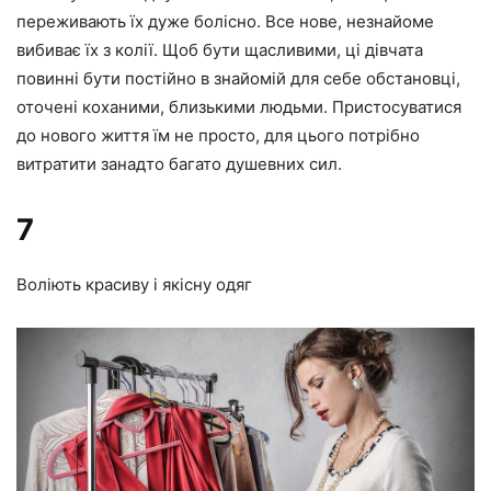
переживають їх дуже болісно. Все нове, незнайоме
вибиває їх з колії. Щоб бути щасливими, ці дівчата
повинні бути постійно в знайомій для себе обстановці,
оточені коханими, близькими людьми. Пристосуватися
до нового життя їм не просто, для цього потрібно
витратити занадто багато душевних сил.
7
Воліють красиву і якісну одяг