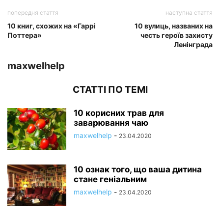
попередня стаття
наступна стаття
10 книг, схожих на «Гаррі
10 вулиць, названих на
Поттера»
честь героїв захисту
Ленінграда
maxwelhelp
СТАТТІ ПО ТЕМІ
10 корисних трав для
заварювання чаю
maxwelhelp
-
23.04.2020
10 ознак того, що ваша дитина
стане геніальним
maxwelhelp
-
23.04.2020