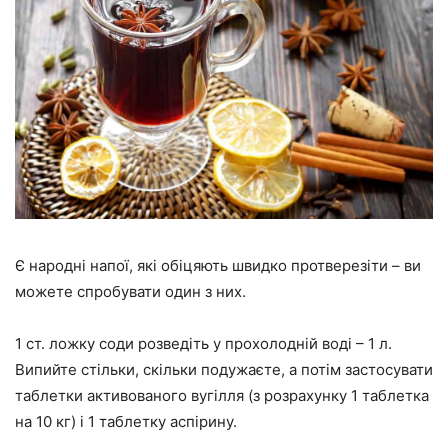
Є народні напої, які обіцяють швидко протверезіти – ви
можете спробувати один з них.
1 ст. ложку соди розведіть у прохолодній воді – 1 л.
Випийте стільки, скільки подужаєте, а потім застосувати
таблетки активованого вугілля (з розрахунку 1 таблетка
на 10 кг) і 1 таблетку аспірину.