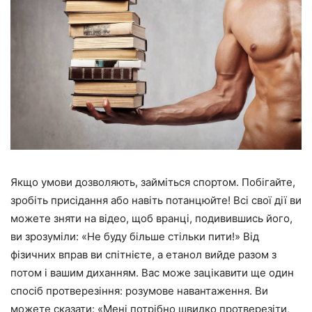
Якщо умови дозволяють, займіться спортом. Побігайте,
зробіть присідання або навіть потанцюйте! Всі свої дії ви
можете зняти на відео, щоб вранці, подивившись його,
ви зрозуміли: «Не буду більше стільки пити!» Від
фізичних вправ ви спітнієте, а етанол вийде разом з
потом і вашим диханням. Вас може зацікавити ще один
спосіб протверезіння: розумове навантаження. Ви
можете сказати: «Мені потрібно швидко протверезіти,