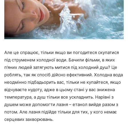
Але це спрацює, тільки якщо ви погодитеся скупатися
під струменем холодної води. Бачили фільми, в яких
п’яних людей затягують митися під холодний душ? Це
роблять, так як спосіб дійсно ефективний. Холодна вода
неодмінно підбадьорить вас, тільки не купайтеся, якщо
відчуваєте нудоту, адже в цьому стані у вас знижена
температура, а душ тільки все ускладнить. Нарівні з
душем може допомогти лазня – етанол вийде разом з
потом. Але лазня підійде тільки для тих, у кого немає
серцевих захворювань.