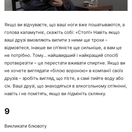
Якщо ви відчуваєте, що ваші ноги вже пошатываются, а
голова каламутніє, скажіть собі: «Стоп!» Навіть якщо
ваші друзі вмовляють випити з ними ще трохи –
відмовтеся, інакше ви сп’янієте ще сильніше, а вам це
не потрібно. Тому… найшвидший і найкращий спосіб
протверезіти – це перестати вживати спиртне. Якщо ви
не хочете виглядати «білою вороною» в компанії своїх
друзів – зробіть вигляд, що п’єте, а самі пийте воду або
сік. Ваші друзі, що знаходяться в алкогольному сп’янінні,
навіть і не помітять, якщо ви підмініть склянку.
9
Викликати блювоту