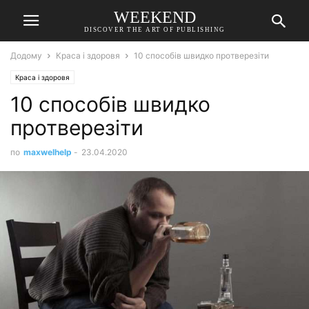
WEEKEND
DISCOVER THE ART OF PUBLISHING
Додому
Краса і здоровя
10 способів швидко протверезіти
Краса і здоровя
10 способів швидко
протверезіти
по
maxwelhelp
-
23.04.2020