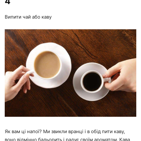
4
Випити чай або каву
Як вам ці напої? Ми звикли вранці і в обід пити каву,
воно відмінно бадьорить і радує своїм ароматом. Кава