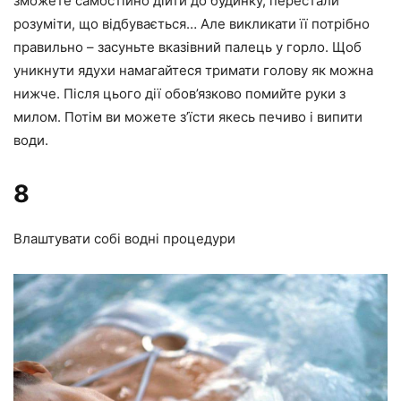
зможете самостійно дійти до будинку, перестали
розуміти, що відбувається… Але викликати її потрібно
правильно – засуньте вказівний палець у горло. Щоб
уникнути ядухи намагайтеся тримати голову як можна
нижче. Після цього дії обов’язково помийте руки з
милом. Потім ви можете з’їсти якесь печиво і випити
води.
8
Влаштувати собі водні процедури