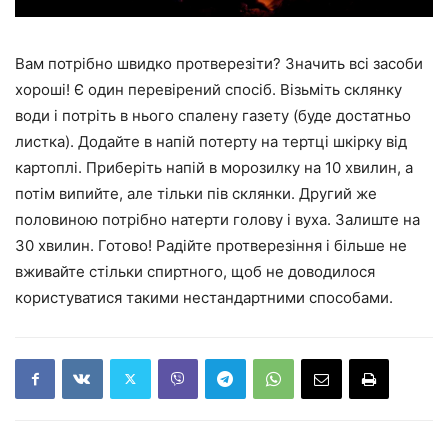
Вам потрібно швидко протверезіти? Значить всі засоби
хороші! Є один перевірений спосіб. Візьміть склянку
води і потріть в нього спалену газету (буде достатньо
листка). Додайте в напій потерту на тертці шкірку від
картоплі. Приберіть напій в морозилку на 10 хвилин, а
потім випийте, але тільки пів склянки. Другий же
половиною потрібно натерти голову і вуха. Залиште на
30 хвилин. Готово! Радійте протверезіння і більше не
вживайте стільки спиртного, щоб не доводилося
користуватися такими нестандартними способами.