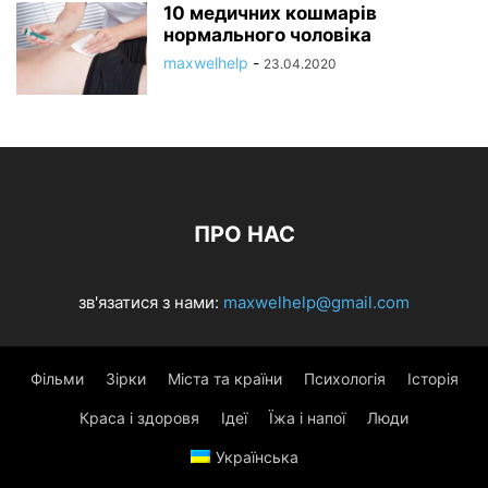
10 медичних кошмарів
нормального чоловіка
maxwelhelp
-
23.04.2020
ПРО НАС
зв'язатися з нами:
maxwelhelp@gmail.com
Фільми
Зірки
Міста та країни
Психологія
Історія
Краса і здоровя
Ідеї
Їжа і напої
Люди
Українська