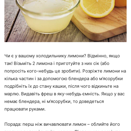
Чи є у вашому холодильнику лимони? Відмінно, якщо
так! Візьміть 2 лимона і приготуйте з них сік (або
попросіть кого-небудь це зробити). Розріжте лимони на
кілька частин і за допомогою блендера або м’ясорубки
подрібніть їх до стану кашки, після чого відкиньте на
марлю. Видавіть фреш в яку-небудь ємність. Якщо у вас
немає блендера, ні м’ясорубки, то доведеться
працювати руками.
Порада: перш ніж вичавлювати лимон – облийте його