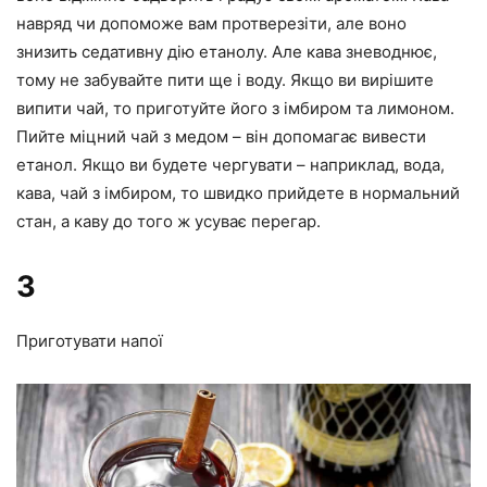
навряд чи допоможе вам протверезіти, але воно
знизить седативну дію етанолу. Але кава зневоднює,
тому не забувайте пити ще і воду. Якщо ви вирішите
випити чай, то приготуйте його з імбиром та лимоном.
Пийте міцний чай з медом – він допомагає вивести
етанол. Якщо ви будете чергувати – наприклад, вода,
кава, чай з імбиром, то швидко прийдете в нормальний
стан, а каву до того ж усуває перегар.
3
Приготувати напої