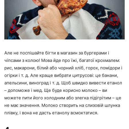
Але не поспішайте бігти в магазин за бургерами і
чіпсами з колою! Мова йде про їжі, багатої крохмалем:
рис, макарони, білий або чорний хліб, горох, помідори і
огірки і т. д. Але краще вибрати цитрусові: це банани,
апельсини, виноград і т. д. Щоб швидко вивести етанол
– допоможе і мед. Ще буде корисно молоко – ви
можете пити його холодним або злегка підігрітим – це
не має значення. Молоко створить на слизовій шлунка
плівку, і вона не дасть етанолу всмоктатися.