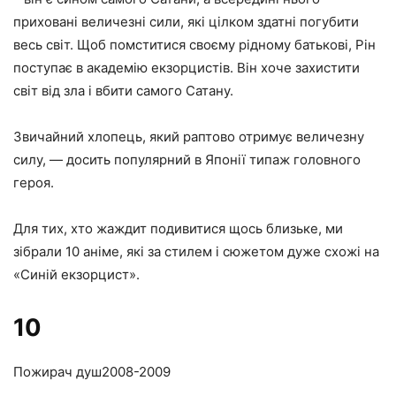
приховані величезні сили, які цілком здатні погубити
весь світ. Щоб помститися своєму рідному батькові, Рін
поступає в академію екзорцистів. Він хоче захистити
світ від зла і вбити самого Сатану.
Звичайний хлопець, який раптово отримує величезну
силу, — досить популярний в Японії типаж головного
героя.
Для тих, хто жаждит подивитися щось близьке, ми
зібрали 10 аніме, які за стилем і сюжетом дуже схожі на
«Синій екзорцист».
10
Пожирач душ
2008-2009