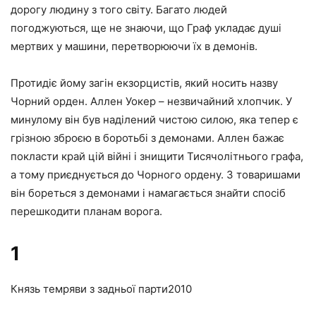
дорогу людину з того світу. Багато людей
погоджуються, ще не знаючи, що Граф укладає душі
мертвих у машини, перетворюючи їх в демонів.
Протидіє йому загін екзорцистів, який носить назву
Чорний орден. Аллен Уокер – незвичайний хлопчик. У
минулому він був наділений чистою силою, яка тепер є
грізною зброєю в боротьбі з демонами. Аллен бажає
покласти край цій війні і знищити Тисячолітнього графа,
а тому приєднується до Чорного ордену. З товаришами
він бореться з демонами і намагається знайти спосіб
перешкодити планам ворога.
1
Князь темряви з задньої парти
2010