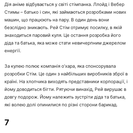
Дія аніме відбувається у світі стімпанка. Ллойд і Вебер
Стимы – батько і син, які займаються розробками нових
машин, що працюють на пару. В один день вони
безслідно зникають. Рей Стім отримує посилку, в якій
знаходиться паровий куля. Це остання розробка його
діда та батька, яка може стати невичерпним джерелом
енергії.
За кулею полює компанія о’хара, яка спонсорувала
розробки Стім. Це один з найбільших виробників зброї в
країні. На хлопчика виходять представники корпорації, і
йому доводиться бігти. Рятуючи винахід, Рей вирушає в
довгу подорож. Йому належить зустріти діда та батька,
які волею долі опинилися по різні сторони барикад.
7