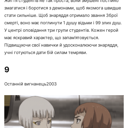
Життя студентів не так проста, вони змушені постійно
змагатися і боротися з демонами, щоб якомога швидше
стати сильніше. Щоб знаряддя отримало звання Зброї
смерті, воно має поглинути 1 душу відьми і 99 злих душ.
У центрі оповідання три групи студентів. Кожен герой
має яскравий характер, що запам’ятовується.
Підвищуючи свої навички й удосконалюючи знаряддя,
учні готуються дати бій силам темряви.
9
Останній вигнанець
2003