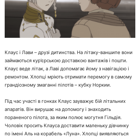
Клаус і Лави – друзі дитинства. На літаку-ваншипе вони
займаються кур’єрською доставкою вантажів і пошти.
Клаус веде літак, а Лаві допомагає йому з навігацією і
ремонтом. Хлопці мріють отримати перемогу в самому
грандіозному змаганні пілотів – кубку Норкии.
Під час участі в гонках Клаус зауважує бій літальних
апаратів. Він вирушає на допомогу і знаходить
пораненого пілота, за яким полює могутня Гільдія.
Чоловік просить Клауса доставити маленьку дівчинку
по імені Аль на корабель «Луна». Хлопці виявляються