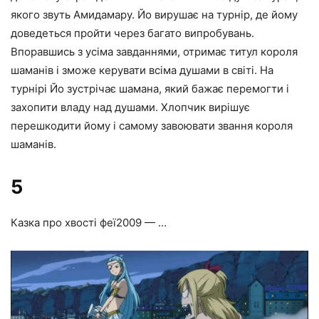
якого звуть Амидамару. Йо вирушає на турнір, де йому
доведеться пройти через багато випробувань.
Впоравшись з усіма завданнями, отримає титул короля
шаманів і зможе керувати всіма душами в світі. На
турнірі Йо зустрічає шамана, який бажає перемогти і
захопити владу над душами. Хлопчик вирішує
перешкодити йому і самому завоювати звання короля
шаманів.
5
Казка про хвості феї
2009 — …