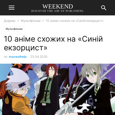
WEEKEND
DISCOVER THE ART OF PUBLISHING
Додому
Мультфільми
10 аніме схожих на «Синій екзорцист»
Мультфільми
10 аніме схожих на «Синій
екзорцист»
по
maxwelhelp
-
23.04.2020