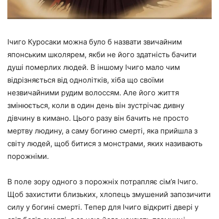
Ічиго Куросаки можна було б назвати звичайним
японським школярем, якби не його здатність бачити
душі померлих людей. В іншому Ічиго мало чим
відрізняється від однолітків, хіба що своїми
незвичайними рудим волоссям. Але його життя
змінюється, коли в один день він зустрічає дивну
дівчину в кимано. Цього разу він бачить не просто
мертву людину, а саму богиню смерті, яка прийшла з
світу людей, щоб битися з монстрами, яких називають
порожніми.
В поле зору одного з порожніх потрапляє сім’я Ічиго.
Щоб захистити близьких, хлопець змушений запозичити
силу у богині смерті. Тепер для Ічиго відкриті двері у