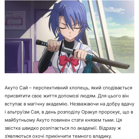
Акуто Сай – перспективний хлопець, який сподівається
присвятити своє життя допомозі людям. Для цього він
вступає в магічну академію. Незважаючи на добру вдачу
і альтруїзм Сая, в день розподілу Оракул пророкує, що в
майбутньому Акуто повинен стати князем тьми. Ця
звістка швидко розлітається по академії. Відразу ж
з’являються охочі прикінчити темного владику.