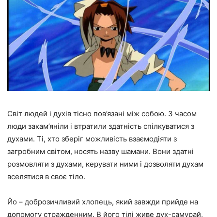
Світ людей і духів тісно пов’язані між собою. З часом
люди закам’яніли і втратили здатність спілкуватися з
духами. Ті, хто зберіг можливість взаємодіяти з
загробним світом, носять назву шамани. Вони здатні
розмовляти з духами, керувати ними і дозволяти духам
вселятися в своє тіло.
Йо – доброзичливий хлопець, який завжди прийде на
допомогу стражденним. В його тілі живе дух-самурай,