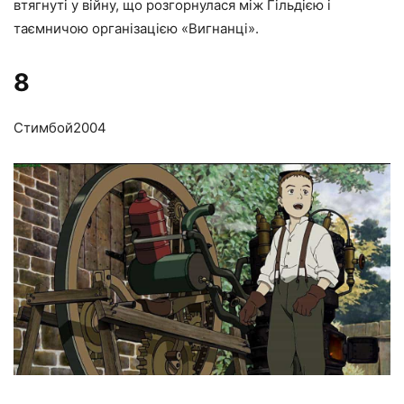
втягнуті у війну, що розгорнулася між Гільдією і
таємничою організацією «Вигнанці».
8
Стимбой
2004