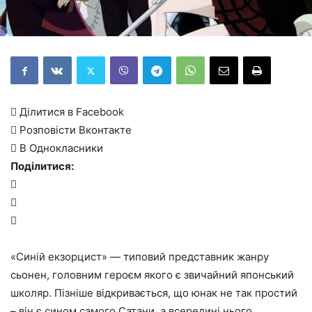
 Ділитися в Facebook
 Розповісти Вконтакте
 В Однокласники
Поділитися:



«Синій екзорцист» — типовий представник жанру
сьонен, головним героєм якого є звичайний японський
школяр. Пізніше відкривається, що юнак не так простий
– він є сином самого Сатани, а всередині нього