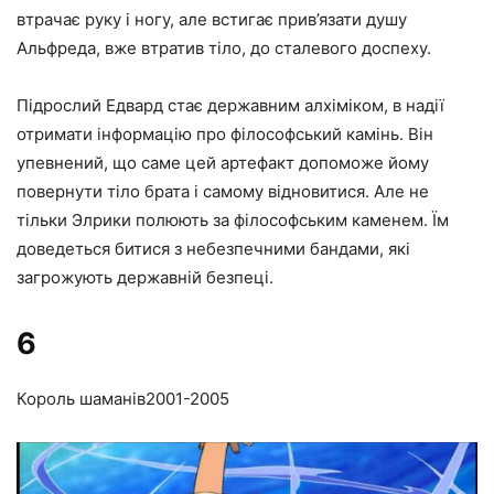
втрачає руку і ногу, але встигає прив’язати душу
Альфреда, вже втратив тіло, до сталевого доспеху.
Підрослий Едвард стає державним алхіміком, в надії
отримати інформацію про філософський камінь. Він
упевнений, що саме цей артефакт допоможе йому
повернути тіло брата і самому відновитися. Але не
тільки Элрики полюють за філософським каменем. Їм
доведеться битися з небезпечними бандами, які
загрожують державній безпеці.
6
Король шаманів
2001-2005