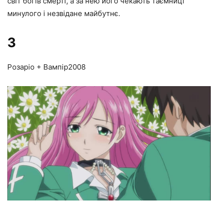
світ богів смерті, а за нею його чекають таємниці
минулого і незвідане майбутнє.
3
Розаріо + Вампір
2008