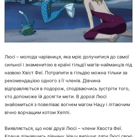
Люсі – молода чарівниця, яка мріє долучитися до самої
сильної і знаменитою в країні гільдії магів-найманців під
назвою Хвіст Феї. Потрапити в гільдію можна тільки за
рекомендацією одного з її членів. Дівчина
відправляється в подорож, сподіваючись зустріти того,
хто допоможе їй досягти мети. В дорозі Люсі
знайомиться з повеліває вогнем магом Нацу і літаючим
вічно ворчащим котом Хеппі.
Виявляється, що нові друзі Люсі – члени Хвоста Феї.
Краще дізнавшись дівчину, Нацу вирішує дати Люсі свою