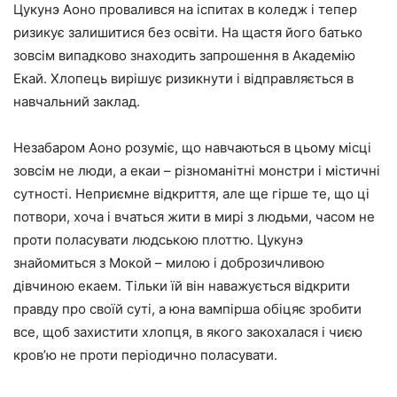
Цукунэ Аоно провалився на іспитах в коледж і тепер
ризикує залишитися без освіти. На щастя його батько
зовсім випадково знаходить запрошення в Академію
Екай. Хлопець вирішує ризикнути і відправляється в
навчальний заклад.
Незабаром Аоно розуміє, що навчаються в цьому місці
зовсім не люди, а екаи – різноманітні монстри і містичні
сутності. Неприємне відкриття, але ще гірше те, що ці
потвори, хоча і вчаться жити в мирі з людьми, часом не
проти поласувати людською плоттю. Цукунэ
знайомиться з Мокой – милою і доброзичливою
дівчиною екаем. Тільки їй він наважується відкрити
правду про своїй суті, а юна вампірша обіцяє зробити
все, щоб захистити хлопця, в якого закохалася і чиєю
кров’ю не проти періодично поласувати.