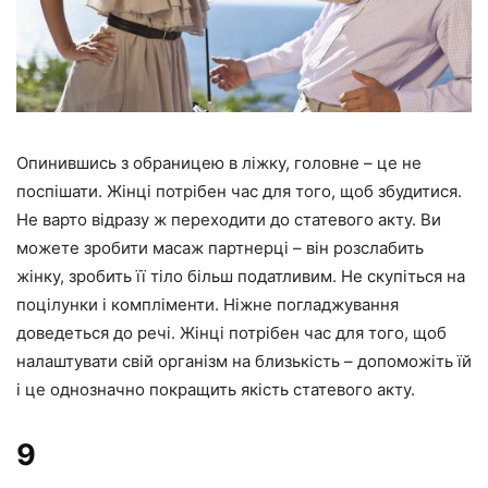
Опинившись з обраницею в ліжку, головне – це не
поспішати. Жінці потрібен час для того, щоб збудитися.
Не варто відразу ж переходити до статевого акту. Ви
можете зробити масаж партнерці – він розслабить
жінку, зробить її тіло більш податливим. Не скупіться на
поцілунки і компліменти. Ніжне погладжування
доведеться до речі. Жінці потрібен час для того, щоб
налаштувати свій організм на близькість – допоможіть їй
і це однозначно покращить якість статевого акту.
9