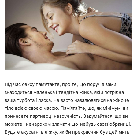
Під час сексу пам’ятайте, про те, що поруч з вами
знаходиться маленька і тендітна жінка, якій потрібна
ваша турбота і ласка. Не варто навалюватися на жіноче
тіло всією своєю масою. Пам’ятайте, що, як мінімум, ви
принесете партнерці незручність. Задумайтеся, що ви
можете і ненароком зламати що-небудь своєї обраниці.
Будьте акуратні в ліжку, як би прекрасний був цей мить,