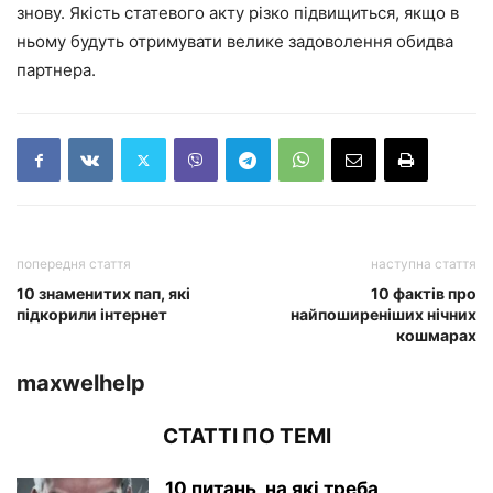
знову. Якість статевого акту різко підвищиться, якщо в
ньому будуть отримувати велике задоволення обидва
партнера.
попередня стаття
наступна стаття
10 знаменитих пап, які
10 фактів про
підкорили інтернет
найпоширеніших нічних
кошмарах
maxwelhelp
СТАТТІ ПО ТЕМІ
10 питань, на які треба