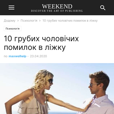
WEEKEND
DISCOVER THE ART OF PUBLISHING
Додому
Психологія
10 грубих чоловічих помилок в ліжку
Психологія
10 грубих чоловічих
помилок в ліжку
по
maxwelhelp
-
23.04.2020