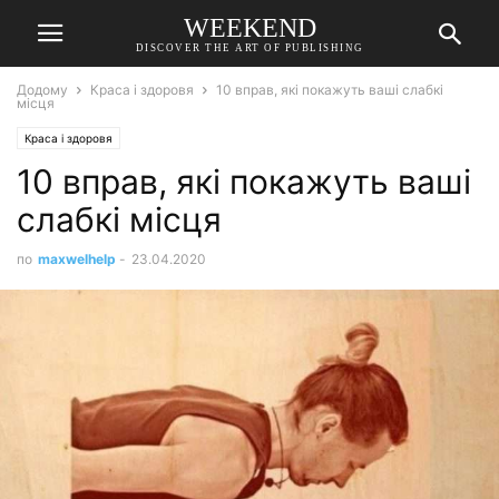
WEEKEND
DISCOVER THE ART OF PUBLISHING
Додому
Краса і здоровя
10 вправ, які покажуть ваші слабкі
місця
Краса і здоровя
10 вправ, які покажуть ваші
слабкі місця
по
maxwelhelp
-
23.04.2020