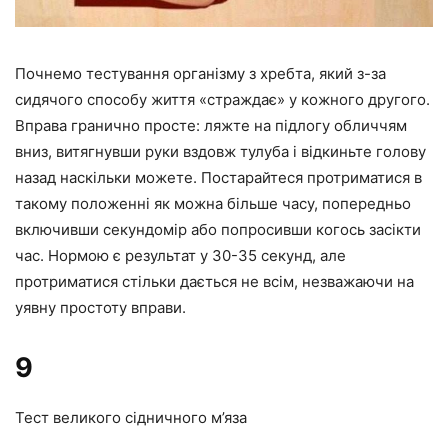
Почнемо тестування організму з хребта, який з-за
сидячого способу життя «страждає» у кожного другого.
Вправа гранично просте: ляжте на підлогу обличчям
вниз, витягнувши руки вздовж тулуба і відкиньте голову
назад наскільки можете. Постарайтеся протриматися в
такому положенні як можна більше часу, попередньо
включивши секундомір або попросивши когось засікти
час. Нормою є результат у 30-35 секунд, але
протриматися стільки дається не всім, незважаючи на
уявну простоту вправи.
9
Тест великого сідничного м’яза