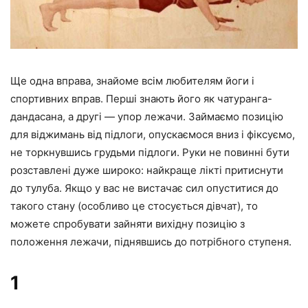
Ще одна вправа, знайоме всім любителям йоги і
спортивних вправ. Перші знають його як чатуранга-
дандасана, а другі — упор лежачи. Займаємо позицію
для віджимань від підлоги, опускаємося вниз і фіксуємо,
не торкнувшись грудьми підлоги. Руки не повинні бути
розставлені дуже широко: найкраще лікті притиснути
до тулуба. Якщо у вас не вистачає сил опуститися до
такого стану (особливо це стосується дівчат), то
можете спробувати зайняти вихідну позицію з
положення лежачи, піднявшись до потрібного ступеня.
1