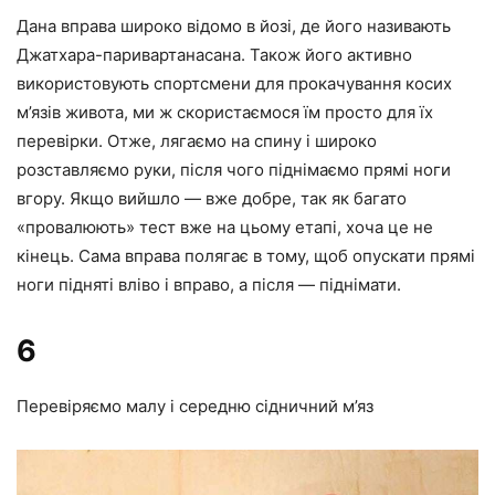
Дана вправа широко відомо в йозі, де його називають
Джатхара-паривартанасана. Також його активно
використовують спортсмени для прокачування косих
м’язів живота, ми ж скористаємося їм просто для їх
перевірки. Отже, лягаємо на спину і широко
розставляємо руки, після чого піднімаємо прямі ноги
вгору. Якщо вийшло — вже добре, так як багато
«провалюють» тест вже на цьому етапі, хоча це не
кінець. Сама вправа полягає в тому, щоб опускати прямі
ноги підняті вліво і вправо, а після — піднімати.
6
Перевіряємо малу і середню сідничний м’яз