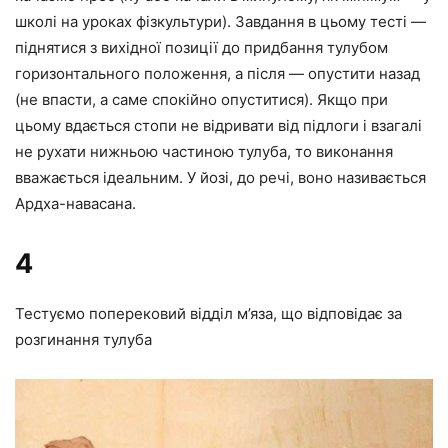
школі на уроках фізкультури). Завдання в цьому тесті —
піднятися з вихідної позиції до придбання тулубом
горизонтального положення, а після — опустити назад
(не впасти, а саме спокійно опуститися). Якщо при
цьому вдається стопи не відривати від підлоги і взагалі
не рухати нижньою частиною тулуба, то виконання
вважається ідеальним. У йозі, до речі, воно називається
Ардха-навасана.
4
Тестуємо поперековий відділ м’яза, що відповідає за
розгинання тулуба