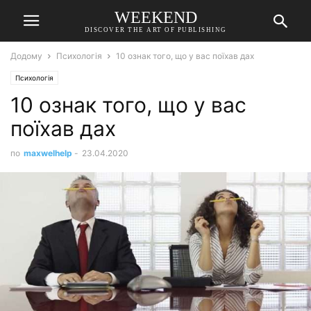
WEEKEND
DISCOVER THE ART OF PUBLISHING
Додому
Психологія
10 ознак того, що у вас поїхав дах
Психологія
10 ознак того, що у вас
поїхав дах
по
maxwelhelp
-
23.04.2020