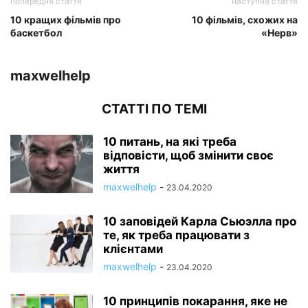
попередня стаття
наступна стаття
10 кращих фільмів про
10 фільмів, схожих на
баскетбол
«Нерв»
maxwelhelp
СТАТТІ ПО ТЕМІ
10 питань, на які треба
відповісти, щоб змінити своє
життя
maxwelhelp
-
23.04.2020
10 заповідей Карла Сьюэлла про
те, як треба працювати з
клієнтами
maxwelhelp
-
23.04.2020
10 принципів покарання, яке не