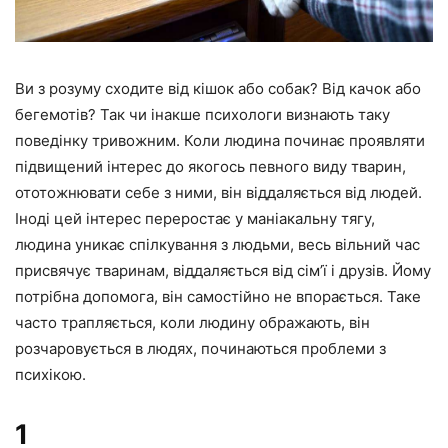
Ви з розуму сходите від кішок або собак? Від качок або
бегемотів? Так чи інакше психологи визнають таку
поведінку тривожним. Коли людина починає проявляти
підвищений інтерес до якогось певного виду тварин,
ототожнювати себе з ними, він віддаляється від людей.
Іноді цей інтерес переростає у маніакальну тягу,
людина уникає спілкування з людьми, весь вільний час
присвячує тваринам, віддаляється від сім’ї і друзів. Йому
потрібна допомога, він самостійно не впорається. Таке
часто трапляється, коли людину ображають, він
розчаровується в людях, починаються проблеми з
психікою.
1