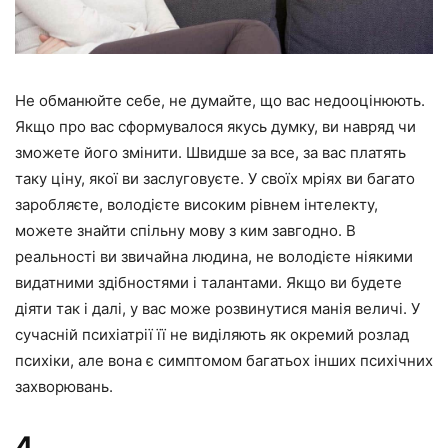
Не обманюйте себе, не думайте, що вас недооцінюють.
Якщо про вас сформувалося якусь думку, ви навряд чи
зможете його змінити. Швидше за все, за вас платять
таку ціну, якої ви заслуговуєте. У своїх мріях ви багато
заробляєте, володієте високим рівнем інтелекту,
можете знайти спільну мову з ким завгодно. В
реальності ви звичайна людина, не володієте ніякими
видатними здібностями і талантами. Якщо ви будете
діяти так і далі, у вас може розвинутися манія величі. У
сучасній психіатрії її не виділяють як окремий розлад
психіки, але вона є симптомом багатьох інших психічних
захворювань.
4