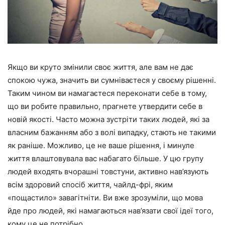
Якщо ви круто змінили своє життя, але вам не дає
спокою чужа, значить ви сумніваєтеся у своєму рішенні.
Таким чином ви намагаєтеся переконати себе в тому,
що ви робите правильно, прагнете утвердити себе в
новій якості. Часто можна зустріти таких людей, які за
власним бажанням або з волі випадку, стають не такими
як раніше. Можливо, це не ваше рішення, і минуле
життя влаштовувала вас набагато більше. У цю групу
людей входять вчорашні товстуни, активно нав’язують
всім здоровий спосіб життя, чайлд-фрі, яким
«пощастило» завагітніти. Ви вже зрозуміли, що мова
йде про людей, які намагаються нав’язати свої ідеї того,
кому це не потрібно.