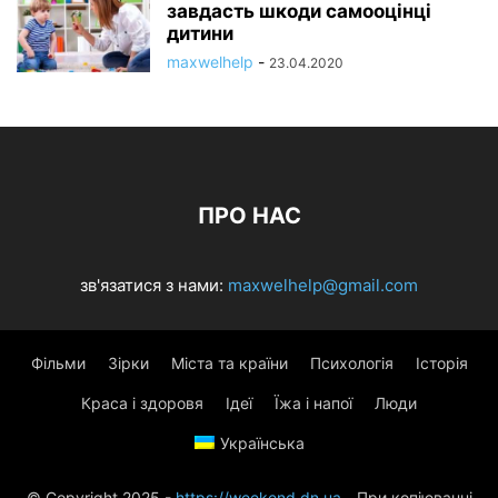
завдасть шкоди самооцінці
дитини
maxwelhelp
-
23.04.2020
ПРО НАС
зв'язатися з нами:
maxwelhelp@gmail.com
Фільми
Зірки
Міста та країни
Психологія
Історія
Краса і здоровя
Ідеї
Їжа і напої
Люди
Українська
© Copyright 2025 -
https://weekend.dn.ua
- При копіюванні