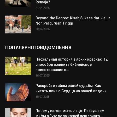
Remaja?
21.04.2026
Beyond the Degree: Kisah Sukses dari Jalur
Non Perguruan Tinggi
20.04.2026
ПОПУЛЯРНІ ПОВІДОМЛЕННЯ
Пасхальная история в ярких красках: 12
способов оживить библейское
повествование с...
16.07.2025
Раскройте тайны своей судьбы: Как
читать линию Сердца на вашей ладони
15.07.2025
Почему важно мыть лицо: Разрушаем
мифы о “уходе за кожей пещерного...