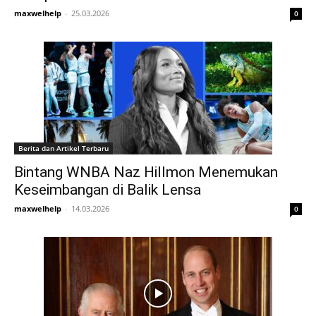
maxwelhelp
-
25.03.2026
0
Berita dan Artikel Terbaru
Bintang WNBA Naz Hillmon Menemukan
Keseimbangan di Balik Lensa
maxwelhelp
-
14.03.2026
0