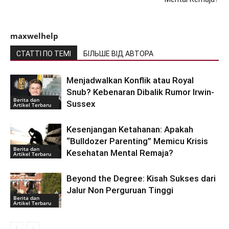
maxwelhelp
СТАТТІ ПО ТЕМІ
БІЛЬШЕ ВІД АВТОРА
Menjadwalkan Konflik atau Royal
Snub? Kebenaran Dibalik Rumor Irwin-
Berita dan
Sussex
Artikel Terbaru
Kesenjangan Ketahanan: Apakah
“Bulldozer Parenting” Memicu Krisis
Berita dan
Kesehatan Mental Remaja?
Artikel Terbaru
Beyond the Degree: Kisah Sukses dari
Jalur Non Perguruan Tinggi
Berita dan
Artikel Terbaru