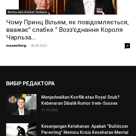
Berita dan Artikel Terbaru
Чому Принц Вільям, як повідомляється,
вважає” слабке ” Возз’єднання Короля
Чарльза...
maxwelhelp
-
06.09.2025
0
ВИБІР РЕДАКТОРА
Menjadwalkan Konflik atau Royal Snub?
Kebenaran Dibalik Rumor Irwin-Sussex
21.04.2026
Kesenjangan Ketahanan: Apakah “Bulldozer
Parenting” Memicu Krisis Kesehatan Mental