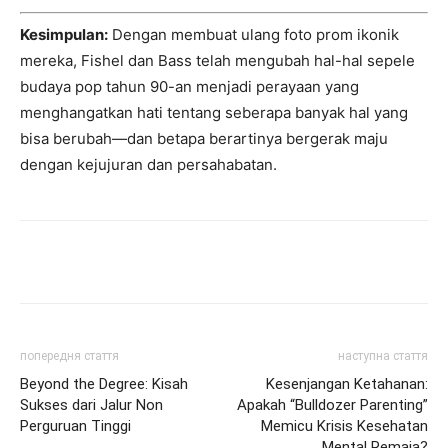
Kesimpulan:
Dengan membuat ulang foto prom ikonik
mereka, Fishel dan Bass telah mengubah hal-hal sepele
budaya pop tahun 90-an menjadi perayaan yang
menghangatkan hati tentang seberapa banyak hal yang
bisa berubah—dan betapa berartinya bergerak maju
dengan kejujuran dan persahabatan.
Share
попередня стаття
наступна стаття
Beyond the Degree: Kisah
Kesenjangan Ketahanan:
Sukses dari Jalur Non
Apakah “Bulldozer Parenting”
Perguruan Tinggi
Memicu Krisis Kesehatan
Mental Remaja?