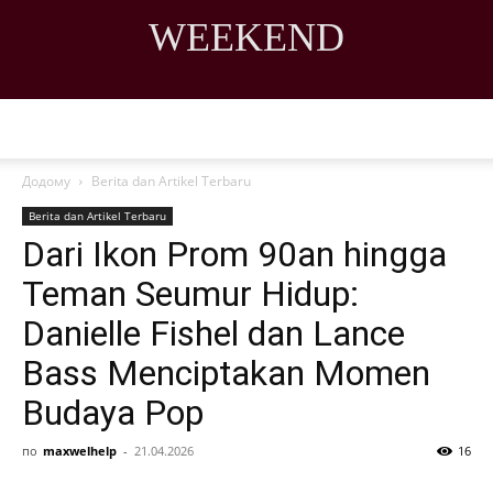
WEEKEND
DISCOVER THE ART OF PUBLISHING
Додому
Berita dan Artikel Terbaru
Berita dan Artikel Terbaru
Dari Ikon Prom 90an hingga
Teman Seumur Hidup:
Danielle Fishel dan Lance
Bass Menciptakan Momen
Budaya Pop
по
maxwelhelp
-
21.04.2026
16