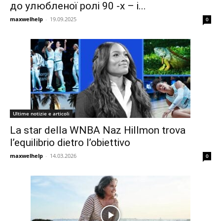
до улюбленої ролі 90 -х – і...
maxwelhelp
-
19.09.2025
0
Ultime notizie e articoli
La star della WNBA Naz Hillmon trova
l’equilibrio dietro l’obiettivo
maxwelhelp
-
14.03.2026
0