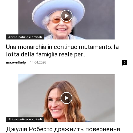
Ultime notizie e articoli
Una monarchia in continuo mutamento: la
lotta della famiglia reale per...
maxwelhelp
-
14.04.2026
0
Ultime notizie e articoli
Джулія Робертс дражнить повернення