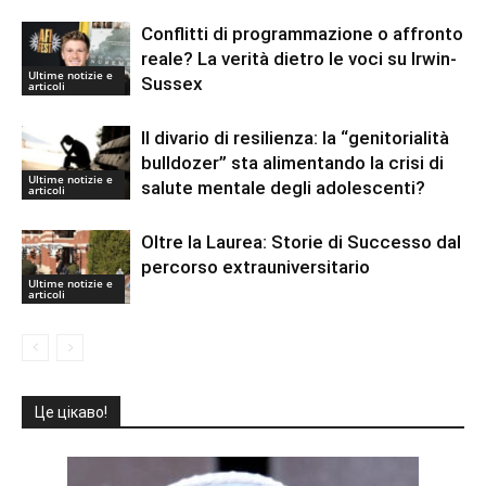
Conflitti di programmazione o affronto
reale? La verità dietro le voci su Irwin-
Ultime notizie e
Sussex
articoli
Il divario di resilienza: la “genitorialità
bulldozer” sta alimentando la crisi di
Ultime notizie e
salute mentale degli adolescenti?
articoli
Oltre la Laurea: Storie di Successo dal
percorso extrauniversitario
Ultime notizie e
articoli
Це цікаво!