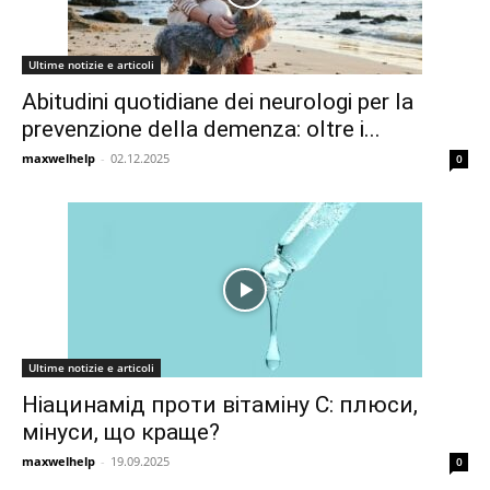
Ultime notizie e articoli
Abitudini quotidiane dei neurologi per la
prevenzione della demenza: oltre i...
maxwelhelp
-
02.12.2025
0
Ultime notizie e articoli
Ніацинамід проти вітаміну С: плюси,
мінуси, що краще?
maxwelhelp
-
19.09.2025
0