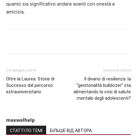
quanto sia significativo andare avanti con onestà e
amicizia.
Share
попередня стаття
наступна стаття
Oltre la Laurea: Storie di
Il divario di resilienza: la
Successo dal percorso
“genitorialità bulldozer” sta
extrauniversitario
alimentando la crisi di salute
mentale degli adolescenti?
maxwelhelp
СТАТТІ ПО ТЕМІ
БІЛЬШЕ ВІД АВТОРА