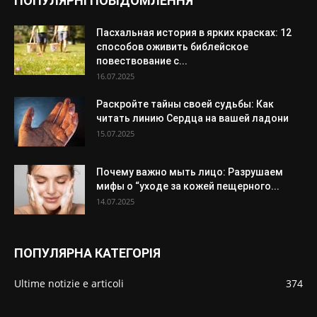
ПОПУЛЯРНІ ПОВІДОМЛЕННЯ
Пасхальная история в ярких красках: 12
способов оживить библейское
повествование с...
16.07.2025
Раскройте тайны своей судьбы: Как
читать линию Сердца на вашей ладони
15.07.2025
Почему важно мыть лицо: Разрушаем
мифы о “уходе за кожей пещерного...
14.07.2025
ПОПУЛЯРНА КАТЕГОРІЯ
Ultime notizie e articoli
374