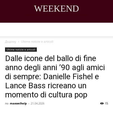
WEEKEND
DISCOVER THE ART OF PUBLISHING
Додому
Ultime notizie e articoli
Ultime notizie e articoli
Dalle icone del ballo di fine
anno degli anni ’90 agli amici
di sempre: Danielle Fishel e
Lance Bass ricreano un
momento di cultura pop
по
maxwelhelp
-
21.04.2026
15