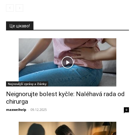
Це цікаво!
Nejnovější zprávy a články
Neignorujte bolest kyčle: Naléhavá rada od
chirurga
maxwelhelp
-
09.12.2025
0