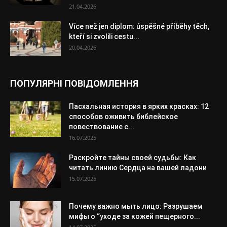
21.04.2026
Více než jen diplom: úspěšné příběhy těch,
kteří si zvolili cestu...
20.04.2026
ПОПУЛЯРНІ ПОВІДОМЛЕННЯ
Пасхальная история в ярких красках: 12
способов оживить библейское
повествование с...
16.07.2025
Раскройте тайны своей судьбы: Как
читать линию Сердца на вашей ладони
15.07.2025
Почему важно мыть лицо: Разрушаем
мифы о “уходе за кожей пещерного...