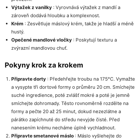
Výtažek z vanilky
: Vyrovnává výtažek z mandlí a
zároveň dodává hloubku a komplexnost.
Krém
: Zesvětluje máslový krém, takže je hladší a méně
hustý.
Opečené mandlové vločky
: Poskytují texturu a
zvýrazní mandlovou chuť.
Pokyny krok za krokem
Připravte dorty
: Předehřejte troubu na 175°C. Vymažte
a vysypte tři dortové formy o průměru 20 cm. Smíchejte
suché ingredience, poté zvlášť mokré a poté je jemně
smíchejte dohromady. Těsto rovnoměrně rozdělte na
formy a pečte 20 až 25 minut, dokud nezezlátne a
párátko zapíchnuté do středu nevyjde čisté. Před
nanesením krému necháme úplně vychladnout.
Připravte smetanové máslo
: Máslo vyšlehejte do