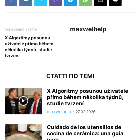
maxwelhelp
попередня стаття
X Algoritmy posunou
uživatele přímo během
několika týdnů, studie
tvrzení
СТАТТІ ПО ТЕМІ
X Algoritmy posunou uživatele
přímo během několika týdnů,
studie tvrzení
maxwelhelp
-
27.02.2026
Cuidado de los utensilios de
cocina de cerámica: una guía
para...