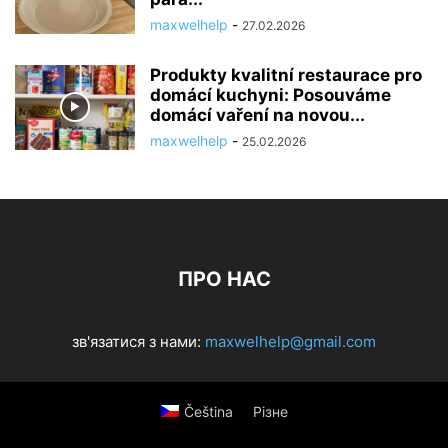
maxwelhelp
-
27.02.2026
Produkty kvalitní restaurace pro
domácí kuchyni: Posouváme
domácí vaření na novou...
maxwelhelp
-
25.02.2026
ПРО НАС
зв'язатися з нами:
maxwelhelp@gmail.com
Čeština
Різне