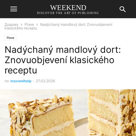
WEEKEND
DISCOVER THE ART OF PUBLISHING
Додому
Різне
Nadýchaný mandlový dort: Znovuobjevení
klasického receptu
Різне
Nadýchaný mandlový dort:
Znovuobjevení klasického
receptu
по
maxwelhelp
-
27.02.2026