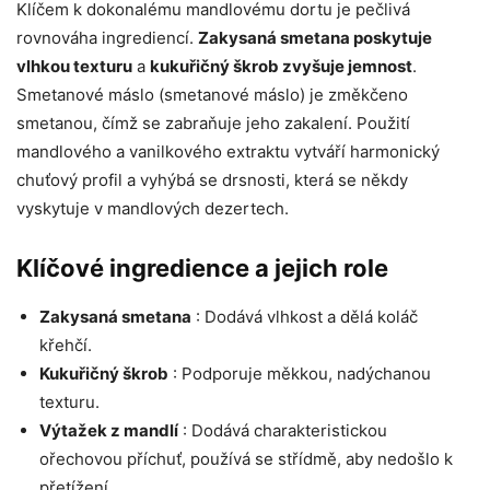
Klíčem k dokonalému mandlovému dortu je pečlivá
rovnováha ingrediencí.
Zakysaná smetana poskytuje
vlhkou texturu
a
kukuřičný škrob zvyšuje jemnost
.
Smetanové máslo (smetanové máslo) je změkčeno
smetanou, čímž se zabraňuje jeho zakalení. Použití
mandlového a vanilkového extraktu vytváří harmonický
chuťový profil a vyhýbá se drsnosti, která se někdy
vyskytuje v mandlových dezertech.
Klíčové ingredience a jejich role
Zakysaná smetana
: Dodává vlhkost a dělá koláč
křehčí.
Kukuřičný škrob
: Podporuje měkkou, nadýchanou
texturu.
Výtažek z mandlí
: Dodává charakteristickou
ořechovou příchuť, používá se střídmě, aby nedošlo k
přetížení.