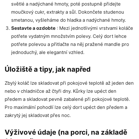
světlé a nadýchané hmoty, poté postupně přidejte
moučkový cukr, extrakty a sůl. Dokončete studenou
smetanou, vyšleháme do hladka a nadýchané hmoty.
Sestavte a ozdobte
: Mezi jednotlivými vrstvami koláče
potřete vydatným množstvím polevy. Celý dort lehce
potřete polevou a přitlačte na něj pražené mandle pro
jednoduchý, ale elegantní vzhled.
Úložiště a tipy, jak napřed
Zbylý koláč lze skladovat při pokojové teplotě až jeden den
nebo v chladničce až čtyři dny. Kůrky lze upéct den
předem a skladovat pevně zabalené při pokojové teplotě.
Pro maximální pohodlí lze celý dort upéct den předem a
zakrytý jej skladovat přes noc.
Výživové údaje (na porci, na základě