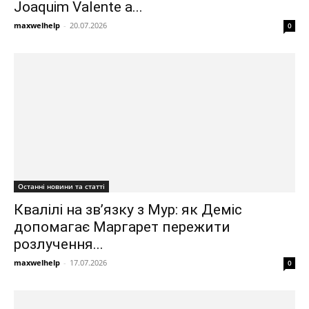
Joaquim Valente a...
maxwelhelp
-
20.07.2026
0
Останні новини та статті
Квалілі на зв’язку з Мур: як Деміс
допомагає Маргарет пережити
розлучення...
maxwelhelp
-
17.07.2026
0