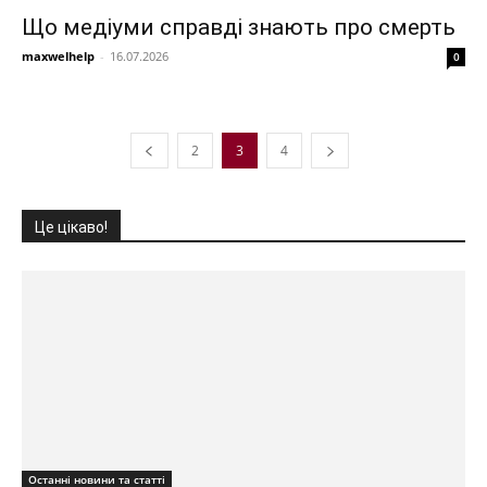
Що медіуми справді знають про смерть
maxwelhelp
-
16.07.2026
0
2
3
4
Це цікаво!
Останні новини та статті