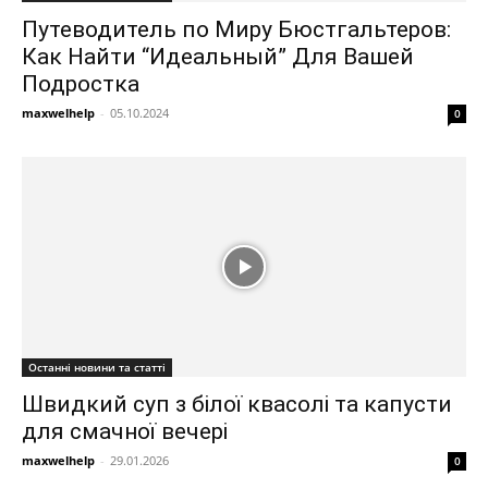
Путеводитель по Миру Бюстгальтеров:
Как Найти “Идеальный” Для Вашей
Подростка
maxwelhelp
-
05.10.2024
0
Останні новини та статті
Швидкий суп з білої квасолі та капусти
для смачної вечері
maxwelhelp
-
29.01.2026
0