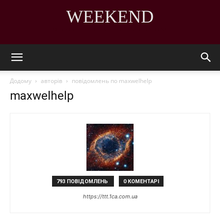
WEEKEND
DISCOVER THE ART OF PUBLISHING
Додому
авторів
повідомлень по maxwelhelp
maxwelhelp
793 ПОВІДОМЛЕНЬ
0 КОМЕНТАРІ
https://ttt.1ca.com.ua