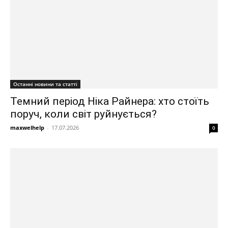
Останні новини та статті
Темний період Ніка Райнера: хто стоїть
поруч, коли світ руйнується?
maxwelhelp
-
17.07.2026
0