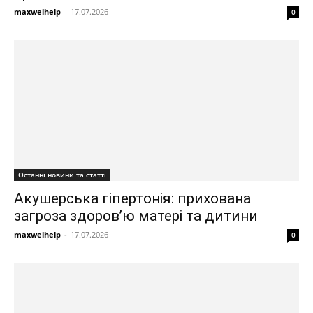
maxwelhelp
-
17.07.2026
0
Останні новини та статті
Акушерська гіпертонія: прихована
загроза здоров’ю матері та дитини
maxwelhelp
-
17.07.2026
0