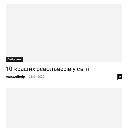
Озброння
10 кращих револьверів у світі
maxwelhelp
-
23.04.2020
0