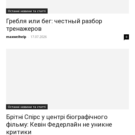
Останні новини та статті
Гребля или бег: честный разбор
тренажеров
maxwelhelp
-
17.07.2026
0
Останні новини та статті
Брітні Спірс у центрі біографічного
фільму: Кевін Федерлайн не уникне
критики