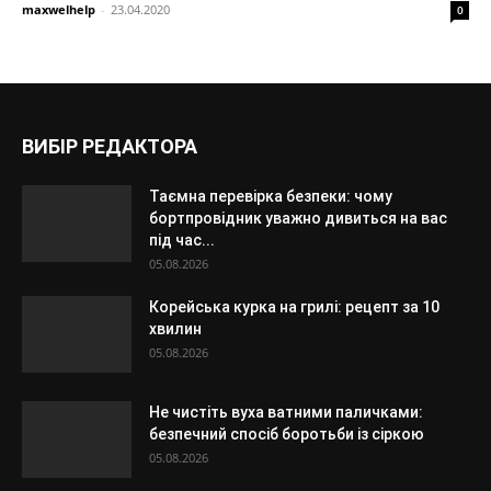
maxwelhelp
-
23.04.2020
0
ВИБІР РЕДАКТОРА
Таємна перевірка безпеки: чому
бортпровідник уважно дивиться на вас
під час...
05.08.2026
Корейська курка на грилі: рецепт за 10
хвилин
05.08.2026
Не чистіть вуха ватними паличками:
безпечний спосіб боротьби із сіркою
05.08.2026