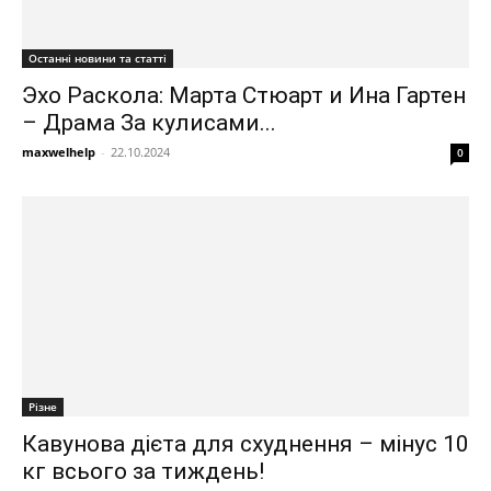
Останні новини та статті
Эхо Раскола: Марта Стюарт и Ина Гартен
– Драма За кулисами...
maxwelhelp
-
22.10.2024
0
Різне
Кавунова дієта для схуднення – мінус 10
кг всього за тиждень!