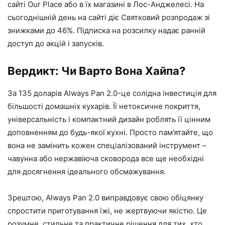
сайті Our Place або в їх магазині в Лос-Анджелесі. На
сьогоднішній день на сайті діє Святковий розпродаж зі
знижками до 46%. Підписка на розсилку надає ранній
доступ до акцій і запусків.
Вердикт: Чи Варто Вона Хайпа?
За 135 доларів Always Pan 2.0-це солідна інвестиція для
більшості домашніх кухарів. Її нетоксичне покриття,
універсальність і компактний дизайн роблять її цінним
доповненням до будь-якої кухні. Просто пам’ятайте, що
вона не замінить кожен спеціалізований інструмент –
чавунна або нержавіюча сковорода все ще необхідні
для досягнення ідеального обсмажування.
Зрештою, Always Pan 2.0 виправдовує свою обіцянку
спростити приготування їжі, не жертвуючи якістю. Це
розумне, стильне та практичне рішення для тих, хто