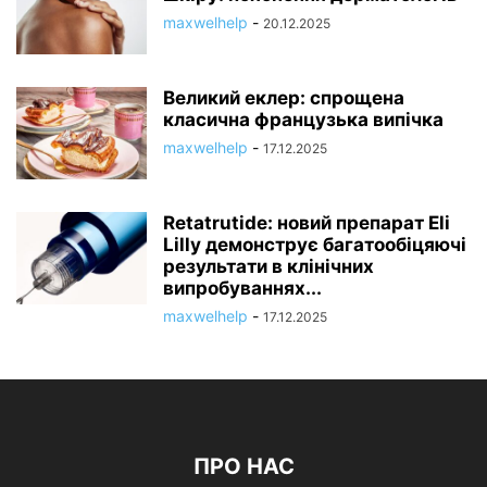
maxwelhelp
-
20.12.2025
Великий еклер: спрощена
класична французька випічка
maxwelhelp
-
17.12.2025
Retatrutide: новий препарат Eli
Lilly демонструє багатообіцяючі
результати в клінічних
випробуваннях...
maxwelhelp
-
17.12.2025
ПРО НАС