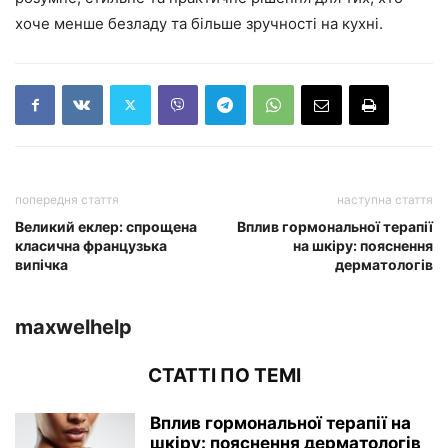
хоче менше безладу та більше зручності на кухні.
попередня стаття
наступна стаття
Великий еклер: спрощена
Вплив гормональної терапії
класична французька
на шкіру: пояснення
випічка
дерматологів
maxwelhelp
СТАТТІ ПО ТЕМІ
Вплив гормональної терапії на
шкіру: пояснення дерматологів