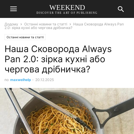
WEEKEND
DISCOVER THE ART OF PUBLISHING
Додому
Останні новини та статті
Наша Сковорода Always Pan
2.0: зірка кухні або чергова дрібничка?
Останні новини та статті
Наша Сковорода Always
Pan 2.0: зірка кухні або
чергова дрібничка?
по
maxwelhelp
-
20.12.2025