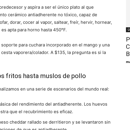
predecesor y aspira a ser el único plato al que
nto cerámico antiadherente no tóxico, capaz de
ar, dorar, cocer al vapor, saltear, freír, hervir, hornear,
n es apta para horno hasta 450°F.
Ú
Р
n soporte para cuchara incorporado en el mango y una
С
cesta vaporera/colador. A $135, la pregunta es si la
В
ma
s fritos hasta muslos de pollo
analizamos en una serie de escenarios del mundo real:
sica del rendimiento del antiadherente. Los huevos
tra que el recubrimiento es eficaz.
so cheddar rallado se derritieron y se levantaron sin
maciones de que es antiadherente.