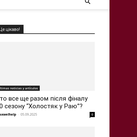
Це цікаво!
ltimas noticias y artículos
то все ще разом після фіналу
0 сезону “Холостяк у Раю”?
xwelhelp
-
05.09.2025
0