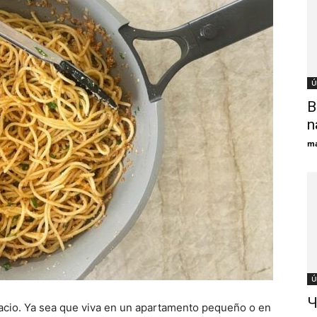
Ú
B
n
ma
Ú
Ч
pacio. Ya sea que viva en un apartamento pequeño o en