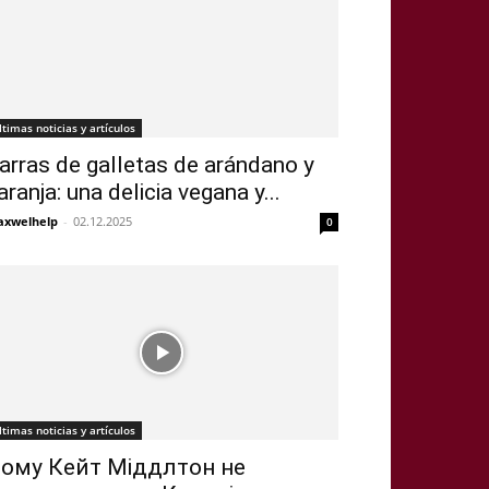
ltimas noticias y artículos
arras de galletas de arándano y
aranja: una delicia vegana y...
xwelhelp
-
02.12.2025
0
ltimas noticias y artículos
ому Кейт Міддлтон не