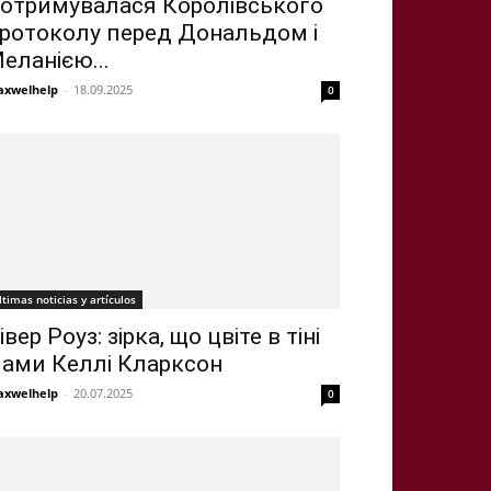
отримувалася Королівського
ротоколу перед Дональдом і
еланією...
xwelhelp
-
18.09.2025
0
ltimas noticias y artículos
івер Роуз: зірка, що цвіте в тіні
ами Келлі Кларксон
xwelhelp
-
20.07.2025
0