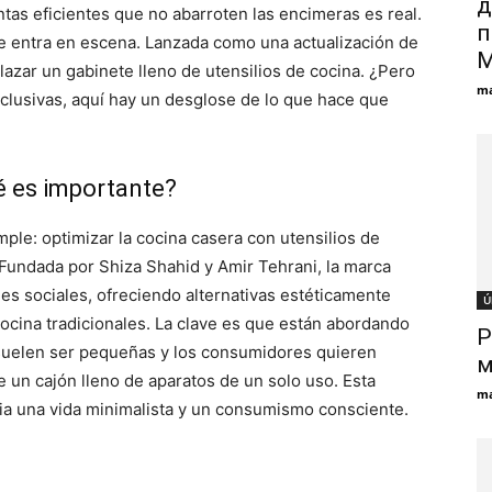
д
tas eficientes que no abarroten las encimeras es real.
п
e entra en escena. Lanzada como una actualización de
М
lazar un gabinete lleno de utensilios de cocina. ¿Pero
ma
usivas, aquí hay un desglose de lo que hace que
ué es importante?
ple: optimizar la cocina casera con utensilios de
 Fundada por Shiza Shahid y Amir Tehrani, la marca
es sociales, ofreciendo alternativas estéticamente
Ú
cocina tradicionales. La clave es que están abordando
Р
suelen ser pequeñas y los consumidores quieren
м
e un cajón lleno de aparatos de un solo uso. Esta
ma
ia una vida minimalista y un consumismo consciente.