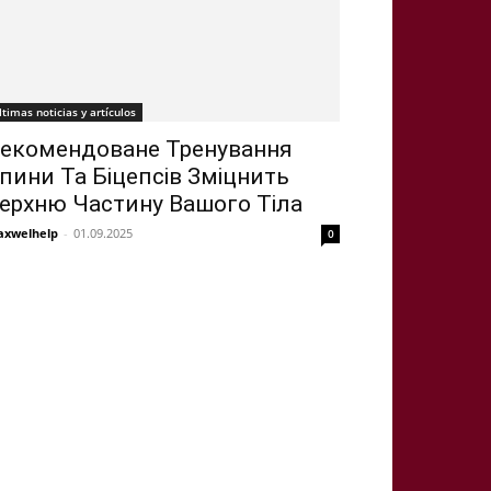
ltimas noticias y artículos
екомендоване Тренування
пини Та Біцепсів Зміцнить
ерхню Частину Вашого Тіла
xwelhelp
-
01.09.2025
0