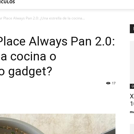
TÍCULOS
r Place Always Pan 2.0: ¿Una estrella de la cocina...
Place Always Pan 2.0:
la cocina o
o gadget?
17
Ú
Х
1
ma