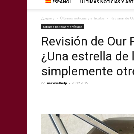
ESPAÑOL
ÚLTIMAS NOTICIAS Y AR
Додому
Últimas noticias y artículos
Revisión de Ou
Últimas noticias y artículos
Revisión de Our 
¿Una estrella de 
simplemente otr
по
maxwelhelp
-
20.12.2025
Share